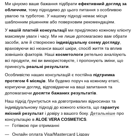
Ми цінуємо ваше бажання підібрати
ефективний догляд
за
обличчям
, тому підходимо до цього питання з особливою
увагою та турботою. У нашому підході немає місця
шаблонним рішенням або поверховим рекомендаціям.
У
нашій платній консультації
ми приділяємо кожному клієнту
максимум уваги і часу. Ми не лише допомагаємо вам обрати
засоби, але й створюємо
індивідуальну схему догляду
,
враховуючи всі нюанси вашої шкіри, спосіб життя та вплив
зовнішніх факторів. Наші
косметологи
ретельно аналізують
всі продукти, які ви використовуєте, і пропонують зміни, що
принесуть
реальні результати
.
Особливістю наших консультацій є постійна
підтримка
протягом 4 місяців
. Ми будемо поруч на кожному етапі,
коригуючи догляд, відповідаючи на ваші запитання та
допомагаючи
досягти бажаних результатів
.
Наш підхід ґрунтується на довготривалих відносинах та
індивідуальному підході до кожного клієнта, що
гарантує
якісний результат
і довіру з вашого боку.
Детальніше
про
консультацію в
ALOE VERA COSMETICS
.
Готівкою при отриманні
Онлайн оплата Visa/Mastercard Liqpay