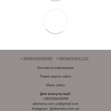
+380936609099
+380683461210
Контактна інформація
Повна версія сайту
Мапа сайту
Для консультації:
+380936609099
aloevera.com.ua@gmail.com
Instagram: @aloevera.com.ua