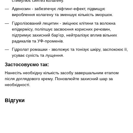
стимулює синтез колагену.
Аденозин - забезпечує ліфтинг-ефект, підвищує
вироблення колагену та зменшує кількість зморшок.
Гідролізований лецитин - зміцнює клітини та волокна
епідермісу, поліпшує засвоєння корисних речовин,
підтримує захисний бар'єр, нейтралізує вплив вільних
радикалів та УФ-променів.
Гідролат ромашки - зволожує та тонізує шкіру, заспокоює її,
усуває сухість та лущення.
Застосовуємо так:
Нанесіть необхідну кількість засобу завершальним етапом
після доглядового крему. Поновлюйте захисний шар за
необхідності.
Відгуки