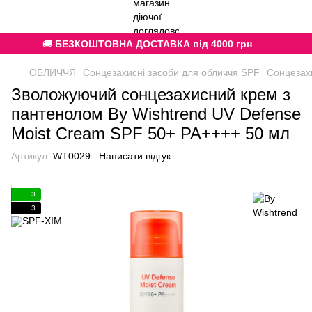
🚚
БЕЗКОШТОВНА ДОСТАВКА від 4000 грн
ОБЛИЧЧЯ
Сонцезахисні засоби для обличчя SPF
Сонцезахи
Зволожуючий сонцезахисний крем з
пантенолом By Wishtrend UV Defense
Moist Cream SPF 50+ PA++++ 50 мл
Артикул:
WT0029
Написати відгук
3
3