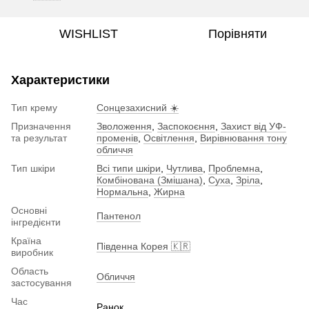
WISHLIST
Порівняти
Характеристики
Тип крему
Сонцезахисний ☀️
Призначення
Зволоження
,
Заспокоєння
,
Захист від УФ-
та результат
променів
,
Освітлення
,
Вирівнювання тону
обличчя
Тип шкіри
Всі типи шкіри
,
Чутлива
,
Проблемна
,
Комбінована (Змішана)
,
Суха
,
Зріла
,
Нормальна
,
Жирна
Основні
Пантенол
інгредієнти
Країна
Південна Корея 🇰🇷
виробник
Область
Обличчя
застосування
Час
Ранок