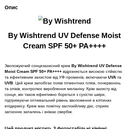
Опис
By Wishtrend UV Defense Moist
Cream SPF 50+ PA++++
Зволожуючий сонцезахисний крем
By Wishtrend UV Defense
Moist Cream SPF 50+ PA++++
відрізняється високою стійкістю
та ефективним захистом від УФ-променів, включаючи
UVA
та
UVB
. Цей крем запобігає появі пігментних плям, почервонінь
та опіків, контролює вироблення меланіну. Крім захисту від
сонця, він також ефективно бореться з сухістю шкіри,
підтримуючи оптимальний рівень зволоження в клітинах
епідермісу. Крем має помітну заспокійливу дію, сприяє
загоєнню запалень і знімає свербіж.
Цей продукт містить 3 фотостабільні хімічні