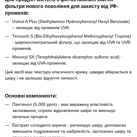
фільтри нового покоління для захисту від УФ-
променів:
Uvinul A Plus (Diethylamino Hydroxybenzoyl Hexyl Benzoate)
– захищає від променів UVA.
Tinosorb S (Bis-Ethylhexyloxyphenol Methoxyphenyl Triazine)
- широкоспектральний фільтр, що захищає від UVA та UVB-
променів.
Mexoryl SX (Terephthalylidene dicamphor sulfonic acid) -
захищає від UVA-променів.
Цей засіб має текстуру класичного крему, швидко вбирається в
шкіру і не залишає відчуття липкості.
Основні компоненти:
Пантенол (5,000 ppm) - має виражену властивість
загоювання, сприяє відновленню шкіри та зменшує
запальні процеси.
Екстракт солодкого кореня - регенерує шкіру, допомагає
зменшити подразнення та набряклість, заспокоює шкіру та