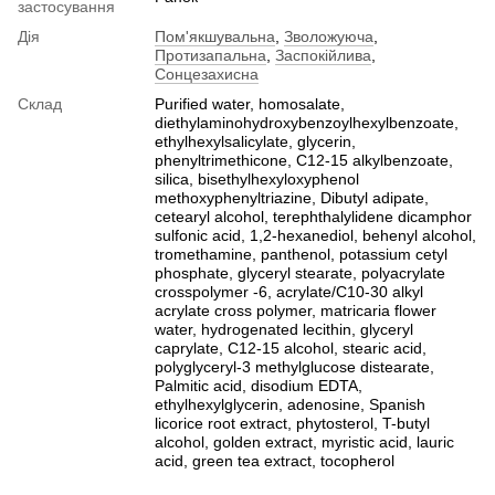
застосування
Дія
Пом'якшувальна
,
Зволожуюча
,
Протизапальна
,
Заспокійлива
,
Сонцезахисна
Склад
Purified water, homosalate,
diethylaminohydroxybenzoylhexylbenzoate,
ethylhexylsalicylate, glycerin,
phenyltrimethicone, C12-15 alkylbenzoate,
silica, bisethylhexyloxyphenol
methoxyphenyltriazine, Dibutyl adipate,
cetearyl alcohol, terephthalylidene dicamphor
sulfonic acid, 1,2-hexanediol, behenyl alcohol,
tromethamine, panthenol, potassium cetyl
phosphate, glyceryl stearate, polyacrylate
crosspolymer -6, acrylate/C10-30 alkyl
acrylate cross polymer, matricaria flower
water, hydrogenated lecithin, glyceryl
caprylate, C12-15 alcohol, stearic acid,
polyglyceryl-3 methylglucose distearate,
Palmitic acid, disodium EDTA,
ethylhexylglycerin, adenosine, Spanish
licorice root extract, phytosterol, T-butyl
alcohol, golden extract, myristic acid, lauric
acid, green tea extract, tocopherol