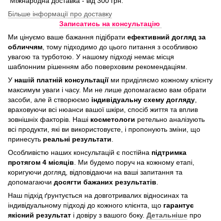
Міжнародна доставка - від 300 грн.
Більше інформації про доставку
Записатись на консультацію
Ми цінуємо ваше бажання підібрати
ефективний догляд
за
обличчям
, тому підходимо до цього питання з особливою
увагою та турботою. У нашому підході немає місця
шаблонним рішенням або поверховим рекомендаціям.
У
нашій платній консультації
ми приділяємо кожному клієнту
максимум уваги і часу. Ми не лише допомагаємо вам обрати
засоби, але й створюємо
індивідуальну схему догляду
,
враховуючи всі нюанси вашої шкіри, спосіб життя та вплив
зовнішніх факторів. Наші
косметологи
ретельно аналізують
всі продукти, які ви використовуєте, і пропонують зміни, що
принесуть
реальні результати
.
Особливістю наших консультацій є постійна
підтримка
протягом 4 місяців
. Ми будемо поруч на кожному етапі,
коригуючи догляд, відповідаючи на ваші запитання та
допомагаючи
досягти бажаних результатів
.
Наш підхід ґрунтується на довготривалих відносинах та
індивідуальному підході до кожного клієнта, що
гарантує
якісний результат
і довіру з вашого боку.
Детальніше
про