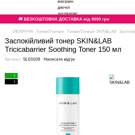
🚚
БЕЗКОШТОВНА ДОСТАВКА від 4000 грн
ОБЛИЧЧЯ
Тоніки/Тонери
Тоніки/Тонери SKIN&LAB
Заспокі
Заспокійливий тонер SKIN&LAB
Tricicabarrier Soothing Toner 150 мл
Артикул:
SL03109
Написати відгук
3
3