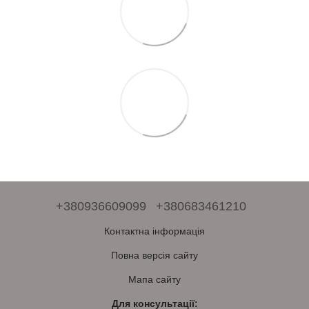
+380936609099
+380683461210
Контактна інформація
Повна версія сайту
Мапа сайту
Для консультації: