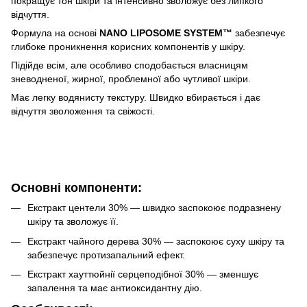
покращує тон шкіри та інтенсивно зволожує без липкого
відчуття.
Формула на основі
NANO LIPOSOME SYSTEM™
забезпечує
глибоке проникнення корисних компонентів у шкіру.
Підійде всім, але особливо сподобається власницям
зневодненої, жирної, проблемної або чутливої шкіри.
Має легку водянисту текстуру. Швидко вбирається і дає
відчуття зволоження та свіжості.
Основні компоненти:
Екстракт центели 30% — швидко заспокоює подразнену
шкіру та зволожує її.
Екстракт чайного дерева 30% — заспокоює суху шкіру та
забезпечує протизапальний ефект.
Екстракт хауттюйнії серцеподібної 30% — зменшує
запалення та має антиоксидантну дію.