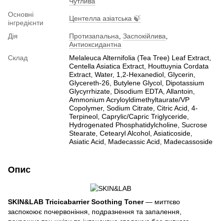
Чутлива
Основні
Центелла азіатська 🍃
інгредієнти
Дія
Протизапальна
,
Заспокійлива
,
Антиоксидантна
Склад
Melaleuca Alternifolia (Tea Tree) Leaf Extract,
Centella Asiatica Extract, Houttuynia Cordata
Extract, Water, 1,2-Hexanediol, Glycerin,
Glycereth-26, Butylene Glycol, Dipotassium
Glycyrrhizate, Disodium EDTA, Allantoin,
Ammonium Acryloyldimethyltaurate/VP
Copolymer, Sodium Citrate, Citric Acid, 4-
Terpineol, Caprylic/Capric Triglyceride,
Hydrogenated Phosphatidylcholine, Sucrose
Stearate, Cetearyl Alcohol, Asiaticoside,
Asiatic Acid, Madecassic Acid, Madecassoside
Опис
SKIN&LAB Tricicabarrier Soothing Toner
— миттєво
заспокоює почервоніння, подразнення та запалення,