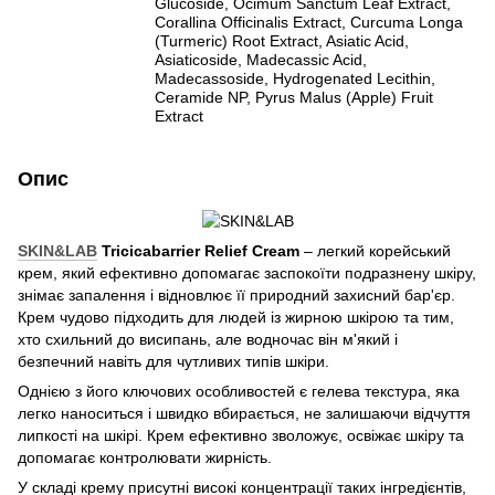
Glucoside, Ocimum Sanctum Leaf Extract,
Corallina Officinalis Extract, Curcuma Longa
(Turmeric) Root Extract, Asiatic Acid,
Asiaticoside, Madecassic Acid,
Madecassoside, Hydrogenated Lecithin,
Ceramide NP, Pyrus Malus (Apple) Fruit
Extract
Опис
SKIN&LAB
Tricicabarrier Relief Cream
– легкий корейський
крем, який ефективно допомагає заспокоїти подразнену шкіру,
знімає запалення і відновлює її природний захисний бар'єр.
Крем чудово підходить для людей із жирною шкірою та тим,
хто схильний до висипань, але водночас він м'який і
безпечний навіть для чутливих типів шкіри.
Однією з його ключових особливостей є гелева текстура, яка
легко наноситься і швидко вбирається, не залишаючи відчуття
липкості на шкірі. Крем ефективно зволожує, освіжає шкіру та
допомагає контролювати жирність.
У складі крему присутні високі концентрації таких інгредієнтів,