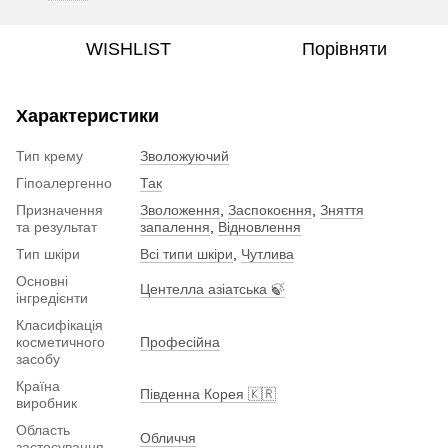
WISHLIST
Порівняти
Характеристики
Тип крему
Зволожуючий
Гіпоалергенно
Так
Призначення
Зволоження
,
Заспокоєння
,
Зняття
та результат
запалення
,
Відновлення
Тип шкіри
Всі типи шкіри
,
Чутлива
Основні
Центелла азіатська 🍃
інгредієнти
Класифікація
косметичного
Професійна
засобу
Країна
Південна Корея 🇰🇷
виробник
Область
Обличчя
застосування