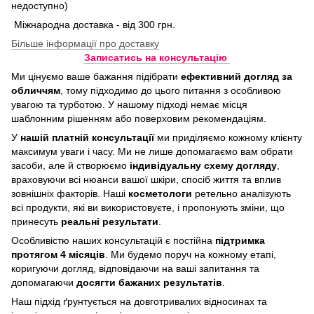
недоступно)
Міжнародна доставка - від 300 грн.
Більше інформації про доставку
Записатись на консультацію
Ми цінуємо ваше бажання підібрати
ефективний догляд
за
обличчям
, тому підходимо до цього питання з особливою
увагою та турботою. У нашому підході немає місця
шаблонним рішенням або поверховим рекомендаціям.
У
нашій платній консультації
ми приділяємо кожному клієнту
максимум уваги і часу. Ми не лише допомагаємо вам обрати
засоби, але й створюємо
індивідуальну схему догляду
,
враховуючи всі нюанси вашої шкіри, спосіб життя та вплив
зовнішніх факторів. Наші
косметологи
ретельно аналізують
всі продукти, які ви використовуєте, і пропонують зміни, що
принесуть
реальні результати
.
Особливістю наших консультацій є постійна
підтримка
протягом 4 місяців
. Ми будемо поруч на кожному етапі,
коригуючи догляд, відповідаючи на ваші запитання та
допомагаючи
досягти бажаних результатів
.
Наш підхід ґрунтується на довготривалих відносинах та