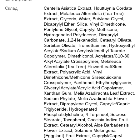
Склад
Centella Asiatica Extract, Houttuynia Cordata
Extract, Melaleuca Alternifolia (Tea Tree)
Extract, Glycerin, Water, Butylene Glycol,
Dicaprylyl Ether, Silica, Vinyl Dimethicone,
Pentylene Glycol, Caprylyl Methicone,
Hydrogenated Polydecene, Dicaprylyl
Carbonate, 1,2-Hexanediol, Cetearyl Olivate,
Sorbitan Olivate, Tromethamine, Hydroxyethyl
Acrylate/Sodium Acryloyldimethyl Taurate
Copolymer, Dimethiconol, Acrylates/C10-30
Alkyl Acrylate Crosspolymer, Melaleuca
Alternifolia (Tea Tree) Flower/Leaf/Stem
Extract, Polyacrylic Acid, Vinyl
Dimethicone/Methicone Silsesquioxane
Crosspolymer, Panthenol, Ethylhexylglycerin,
Glyceryl Acrylate/Acrylic Acid Copolymer,
Xanthan Gum, Melia Azadirachta Leaf Extract,
Sodium Phytate, Melia Azadirachta Flower
Extract, Dipropylene Glycol, Caprylic/Capric
Triglyceride, Hydrogenated
Phosphatidylcholine, 4-Terpineol, Sucrose
Stearate, Tocopherol, Coccinia Indica Fruit
Extract, Cetearyl Alcohol, Aloe Barbadensis
Flower Extract, Solanum Melongena
(Eggplant) Fruit Extract, Caprylyl/Capryl