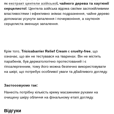
як
екстракт центели азійсько
ї,
чайного дерева та хаутюнії
серцелистої
. Центела азійська відома своїми заспокійливими
властивостями і ефективно знімає подразнення, чайне дерево
допомагає усунути запалення і почервоніння, а хаутюнія
серцелиста зменшує запалення.
Крім того,
Tricicabarrier Relief Cream
є
cruelty-free
, що
означає, що він не тестувався на тваринах. Він не містить
парабенів, був дерматологічно протестований і є
гіпоалергенним, тому його можна безпечно використовувати
на шкірі, що потребує особливої уваги та дбайливого догляду.
Застосовуємо так:
Нанесіть потрібну кількість крему масажними рухами на
очищену шкіру обличчя на фінальному етапі догляду.
Відгуки