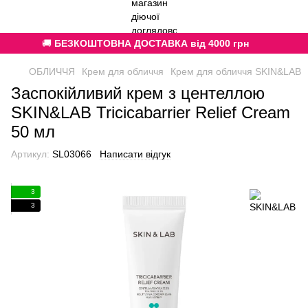
🚚
БЕЗКОШТОВНА ДОСТАВКА від 4000 грн
ОБЛИЧЧЯ
Крем для обличчя
Крем для обличчя SKIN&LAB
Заспокійливий крем з центеллою
SKIN&LAB Tricicabarrier Relief Cream
50 мл
Артикул:
SL03066
Написати відгук
3
3