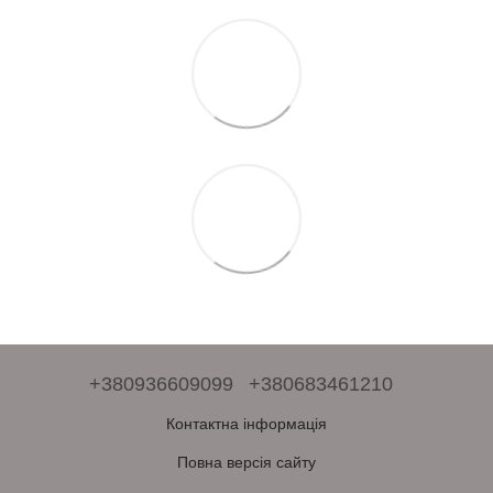
+380936609099
+380683461210
Контактна інформація
Повна версія сайту