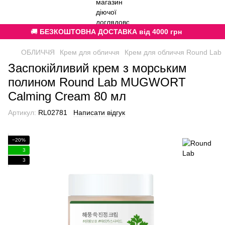
🚚
БЕЗКОШТОВНА ДОСТАВКА від 4000 грн
ОБЛИЧЧЯ
Крем для обличчя
Крем для обличчя Round Lab
Заспокійливий крем з морським
полином Round Lab MUGWORT
Calming Cream 80 мл
Артикул:
RL02781
Написати відгук
−20%
3
3