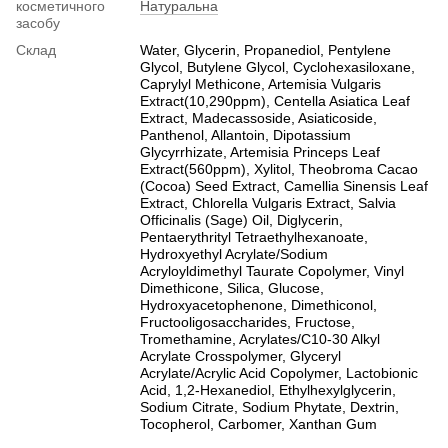
косметичного
Натуральна
засобу
Склад
Water, Glycerin, Propanediol, Pentylene
Glycol, Butylene Glycol, Cyclohexasiloxane,
Caprylyl Methicone, Artemisia Vulgaris
Extract(10,290ppm), Centella Asiatica Leaf
Extract, Madecassoside, Asiaticoside,
Panthenol, Allantoin, Dipotassium
Glycyrrhizate, Artemisia Princeps Leaf
Extract(560ppm), Xylitol, Theobroma Cacao
(Cocoa) Seed Extract, Camellia Sinensis Leaf
Extract, Chlorella Vulgaris Extract, Salvia
Officinalis (Sage) Oil, Diglycerin,
Pentaerythrityl Tetraethylhexanoate,
Hydroxyethyl Acrylate/Sodium
Acryloyldimethyl Taurate Copolymer, Vinyl
Dimethicone, Silica, Glucose,
Hydroxyacetophenone, Dimethiconol,
Fructooligosaccharides, Fructose,
Tromethamine, Acrylates/C10-30 Alkyl
Acrylate Crosspolymer, Glyceryl
Acrylate/Acrylic Acid Copolymer, Lactobionic
Acid, 1,2-Hexanediol, Ethylhexylglycerin,
Sodium Citrate, Sodium Phytate, Dextrin,
Tocopherol, Carbomer, Xanthan Gum