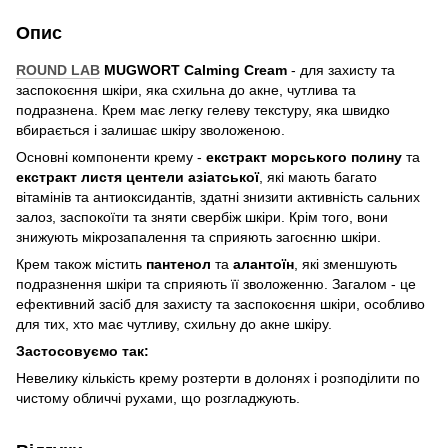
Опис
ROUND LAB
MUGWORT Calming Cream
- для захисту та
заспокоєння шкіри, яка схильна до акне, чутлива та
подразнена. Крем має легку гелеву текстуру, яка швидко
вбирається і залишає шкіру зволоженою.
Основні компоненти крему -
екстракт морського полину
та
екстракт листя центели азіатської
, які мають багато
вітамінів та антиоксидантів, здатні знизити активність сальних
залоз, заспокоїти та зняти свербіж шкіри. Крім того, вони
знижують мікрозапалення та сприяють загоєнню шкіри.
Крем також містить
пантенол
та
алантоїн
, які зменшують
подразнення шкіри та сприяють її зволоженню. Загалом - це
ефективний засіб для захисту та заспокоєння шкіри, особливо
для тих, хто має чутливу, схильну до акне шкіру.
Застосовуємо так:
Невелику кількість крему розтерти в долонях і розподілити по
чистому обличчі рухами, що розгладжують.