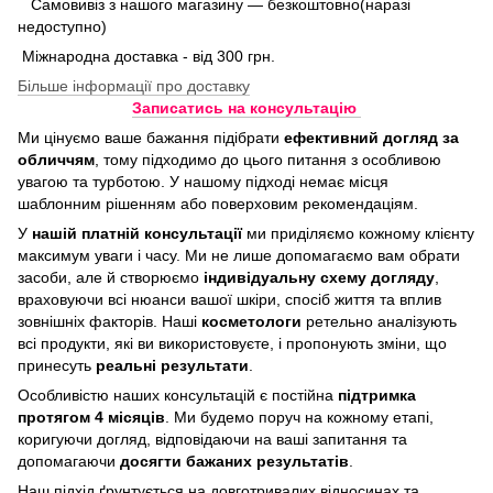
Самовивіз з нашого магазину — безкоштовно(наразі
недоступно)
Міжнародна доставка - від 300 грн.
Більше інформації про доставку
Записатись на консультацію
Ми цінуємо ваше бажання підібрати
ефективний догляд
за
обличчям
, тому підходимо до цього питання з особливою
увагою та турботою. У нашому підході немає місця
шаблонним рішенням або поверховим рекомендаціям.
У
нашій платній консультації
ми приділяємо кожному клієнту
максимум уваги і часу. Ми не лише допомагаємо вам обрати
засоби, але й створюємо
індивідуальну схему догляду
,
враховуючи всі нюанси вашої шкіри, спосіб життя та вплив
зовнішніх факторів. Наші
косметологи
ретельно аналізують
всі продукти, які ви використовуєте, і пропонують зміни, що
принесуть
реальні результати
.
Особливістю наших консультацій є постійна
підтримка
протягом 4 місяців
. Ми будемо поруч на кожному етапі,
коригуючи догляд, відповідаючи на ваші запитання та
допомагаючи
досягти бажаних результатів
.
Наш підхід ґрунтується на довготривалих відносинах та