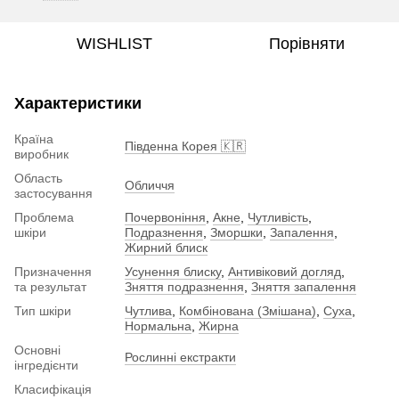
WISHLIST
Порівняти
Характеристики
Країна
Південна Корея 🇰🇷
виробник
Область
Обличчя
застосування
Проблема
Почервоніння
,
Акне
,
Чутливість
,
шкіри
Подразнення
,
Зморшки
,
Запалення
,
Жирний блиск
Призначення
Усунення блиску
,
Антивіковий догляд
,
та результат
Зняття подразнення
,
Зняття запалення
Тип шкіри
Чутлива
,
Комбінована (Змішана)
,
Суха
,
Нормальна
,
Жирна
Основні
Рослинні екстракти
інгредієнти
Класифікація