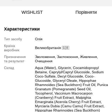
WISHLIST
Порівняти
Характеристики
Тип засобу
Олія
Країна
Великобританія 🇬🇧
виробник
Призначення
Зволоження, Заспокоєння, Живлення,
та результат
Очищення
Склад
Аqua (Water), Glycerin, Cocamidopropyl
Betaine, Caprylyl/Capryl Glucoside, Sodium
Coco-Sulfate, Decyl Glucoside, Coco-
Glucoside, Glyceryl Oleate, Hippophae
Rhamnoides (Sea Buckthorn) Fruit Oil, Punica
Granatum (Pomegranate) Seed Oil,
Tocopherol, Vaccinium Macrocarpon
(Cranberry) Fruit Extract, Malpighia
Emarginata (Acerola Cherry) Fruit Extract,
Myrciaria Dubia (Camu Camu) Fruit Extract,
Hippophae Rhamnoides (Sea Buckthorn)