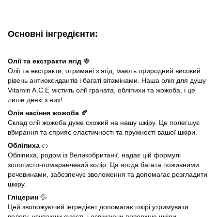
Основні інгредієнти:
Олії та екстракти ягід
🍓
Олії та екстракти, отримані з ягід, мають природний високий
рівень антиоксидантів і багаті вітамінами. Наша олія для душу
Vitamin A.C.E містить олії граната, обліпихи та жожоба, і це
лише деякі з них!
Олія насіння жожоба
🍂
Склад олії жожоба дуже схожий на нашу шкіру. Це полегшує
вбирання та сприяє еластичності та пружності вашої шкіри.
Обліпиха
🍊
Обліпиха, родом із Великобританії, надає цій формулі
золотисто-помаранчевий колір. Ця ягода багата поживними
речовинами, забезпечує зволоження та допомагає розгладити
шкіру.
Гліцерин
💦
Цей зволожуючий інгредієнт допомагає шкірі утримувати
вологу, усуваючи сухість і освіжаючи поверхню шкіри.