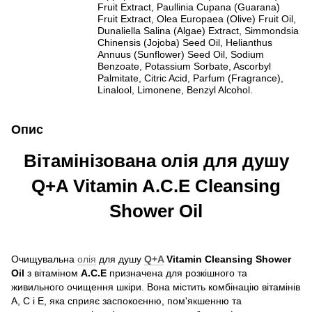
Fruit Extract, Paullinia Cupana (Guarana)
Fruit Extract, Olea Europaea (Olive) Fruit Oil,
Dunaliella Salina (Algae) Extract, Simmondsia
Chinensis (Jojoba) Seed Oil, Helianthus
Annuus (Sunflower) Seed Oil, Sodium
Benzoate, Potassium Sorbate, Ascorbyl
Palmitate, Citric Acid, Parfum (Fragrance),
Linalool, Limonene, Benzyl Alcohol.
Опис
Вітамінізована олія для душу
Q+A Vitamin A.C.E Cleansing
Shower Oil
Очищувальна
олія
для душу
Q+A
Vitamin Cleansing Shower
Oil
з вітаміном
A.C.E
призначена для розкішного та
живильного очищення шкіри. Вона містить комбінацію вітамінів
A, C і E, яка сприяє заспокоєнню, пом'якшенню та