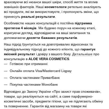
враховуючи всі нюанси вашої шкіри, спосіб життя та вплив
зовнішніх факторів. Наші
косметологи
ретельно аналізують
всі продукти, які ви використовуєте, і пропонують зміни, що
принесуть
реальні результати
.
Особливістю наших консультацій є постійна
підтримка
протягом 4 місяців
. Ми будемо поруч на кожному етапі,
коригуючи догляд, відповідаючи на ваші запитання та
допомагаючи
досягти бажаних результатів
.
Наш підхід ґрунтується на довготривалих відносинах та
індивідуальному підході до кожного клієнта, що
гарантує
якісний результат
і довіру з вашого боку.
Детальніше
про
консультацію в
ALOE VERA COSMETICS
.
Готівкою при отриманні
Онлайн оплата Visa/Mastercard Liqpay
Оплата частинами ПриватБанк
Покупка частинами Монобанк
Відповідно до Закону України «Про захист прав споживачів»,
товари, що реалізуються на сайті, а саме парфумерно-
косметичні засоби, предмети гігієни, що не підлягають обміну
та поверненню. Гарантія від магазину на товари які