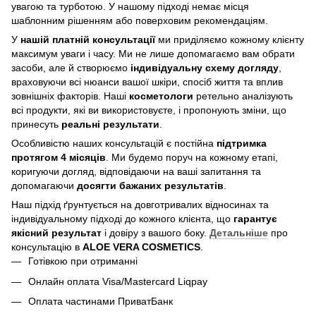
увагою та турботою. У нашому підході немає місця
шаблонним рішенням або поверховим рекомендаціям.
У
нашій платній консультації
ми приділяємо кожному клієнту
максимум уваги і часу. Ми не лише допомагаємо вам обрати
засоби, але й створюємо
індивідуальну схему догляду
,
враховуючи всі нюанси вашої шкіри, спосіб життя та вплив
зовнішніх факторів. Наші
косметологи
ретельно аналізують
всі продукти, які ви використовуєте, і пропонують зміни, що
принесуть
реальні результати
.
Особливістю наших консультацій є постійна
підтримка
протягом 4 місяців
. Ми будемо поруч на кожному етапі,
коригуючи догляд, відповідаючи на ваші запитання та
допомагаючи
досягти бажаних результатів
.
Наш підхід ґрунтується на довготривалих відносинах та
індивідуальному підході до кожного клієнта, що
гарантує
якісний результат
і довіру з вашого боку.
Детальніше
про
консультацію в
ALOE VERA COSMETICS
.
Готівкою при отриманні
Онлайн оплата Visa/Mastercard Liqpay
Оплата частинами ПриватБанк