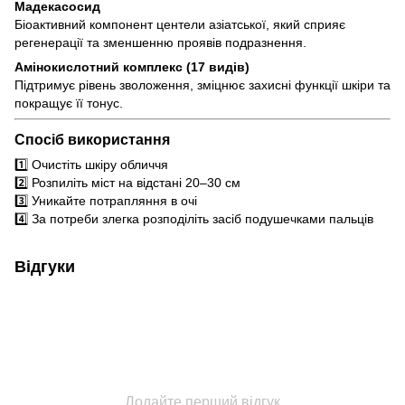
Мадекасосид
Біоактивний компонент центели азіатської, який сприяє
регенерації та зменшенню проявів подразнення.
Амінокислотний комплекс (17 видів)
Підтримує рівень зволоження, зміцнює захисні функції шкіри та
покращує її тонус.
Спосіб використання
1️⃣ Очистіть шкіру обличчя
2️⃣ Розпиліть міст на відстані 20–30 см
3️⃣ Уникайте потрапляння в очі
4️⃣ За потреби злегка розподіліть засіб подушечками пальців
Відгуки
Додайте перший відгук