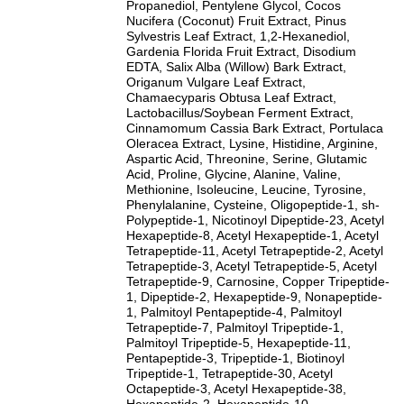
Propanediol, Pentylene Glycol, Cocos
Nucifera (Coconut) Fruit Extract, Pinus
Sylvestris Leaf Extract, 1,2-Hexanediol,
Gardenia Florida Fruit Extract, Disodium
EDTA, Salix Alba (Willow) Bark Extract,
Origanum Vulgare Leaf Extract,
Chamaecyparis Obtusa Leaf Extract,
Lactobacillus/Soybean Ferment Extract,
Cinnamomum Cassia Bark Extract, Portulaca
Oleracea Extract, Lysine, Histidine, Arginine,
Aspartic Acid, Threonine, Serine, Glutamic
Acid, Proline, Glycine, Alanine, Valine,
Methionine, Isoleucine, Leucine, Tyrosine,
Phenylalanine, Cysteine, Oligopeptide-1, sh-
Polypeptide-1, Nicotinoyl Dipeptide-23, Acetyl
Hexapeptide-8, Acetyl Hexapeptide-1, Acetyl
Tetrapeptide-11, Acetyl Tetrapeptide-2, Acetyl
Tetrapeptide-3, Acetyl Tetrapeptide-5, Acetyl
Tetrapeptide-9, Carnosine, Copper Tripeptide-
1, Dipeptide-2, Hexapeptide-9, Nonapeptide-
1, Palmitoyl Pentapeptide-4, Palmitoyl
Tetrapeptide-7, Palmitoyl Tripeptide-1,
Palmitoyl Tripeptide-5, Hexapeptide-11,
Pentapeptide-3, Tripeptide-1, Biotinoyl
Tripeptide-1, Tetrapeptide-30, Acetyl
Octapeptide-3, Acetyl Hexapeptide-38,
Hexapeptide-2, Hexapeptide-10,