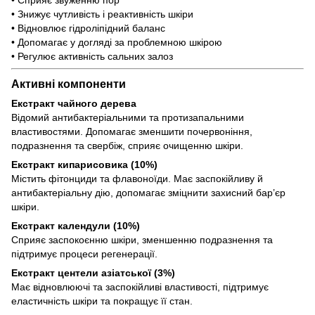
• Знижує чутливість і реактивність шкіри
• Відновлює гідроліпідний баланс
• Допомагає у догляді за проблемною шкірою
• Регулює активність сальних залоз
Активні компоненти
Екстракт чайного дерева
Відомий антибактеріальними та протизапальними
властивостями. Допомагає зменшити почервоніння,
подразнення та свербіж, сприяє очищенню шкіри.
Екстракт кипарисовика (10%)
Містить фітонциди та флавоноїди. Має заспокійливу й
антибактеріальну дію, допомагає зміцнити захисний бар’єр
шкіри.
Екстракт календули (10%)
Сприяє заспокоєнню шкіри, зменшенню подразнення та
підтримує процеси регенерації.
Екстракт центели азіатської (3%)
Має відновлюючі та заспокійливі властивості, підтримує
еластичність шкіри та покращує її стан.