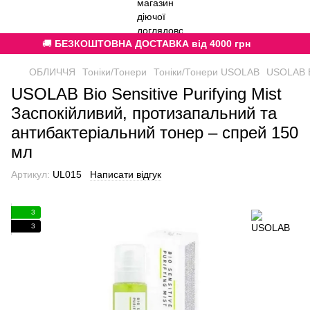
🚚
БЕЗКОШТОВНА ДОСТАВКА від 4000 грн
ОБЛИЧЧЯ
Тоніки/Тонери
Тоніки/Тонери USOLAB
USOLAB Bi
USOLAB Bio Sensitive Purifying Mist
Заспокійливий, протизапальний та
антибактеріальний тонер – спрей 150
мл
Артикул:
UL015
Написати відгук
3
3