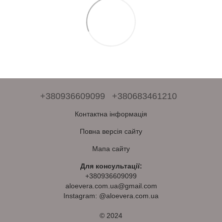
+380936609099
+380683461210
Контактна інформація
Повна версія сайту
Мапа сайту
Для консультації:
+380936609099
aloevera.com.ua@gmail.com
Instagram: @aloevera.com.ua
© 2024