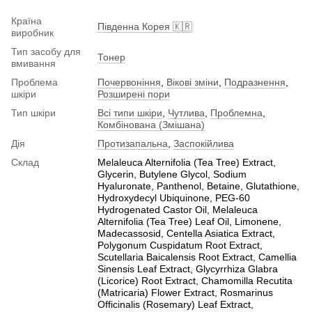
Країна
Південна Корея 🇰🇷
виробник
Тип засобу для
Тонер
вмивання
Проблема
Почервоніння
,
Вікові зміни
,
Подразнення
,
шкіри
Розширені пори
Тип шкіри
Всі типи шкіри
,
Чутлива
,
Проблемна
,
Комбінована (Змішана)
Дія
Протизапальна
,
Заспокійлива
Склад
Melaleuca Alternifolia (Tea Tree) Extract,
Glycerin, Butylene Glycol, Sodium
Hyaluronate, Panthenol, Betaine, Glutathione,
Hydroxydecyl Ubiquinone, PEG-60
Hydrogenated Castor Oil, Melaleuca
Alternifolia (Tea Tree) Leaf Oil, Limonene,
Madecassosid, Centella Asiatica Extract,
Polygonum Cuspidatum Root Extract,
Scutellaria Baicalensis Root Extract, Camellia
Sinensis Leaf Extract, Glycyrrhiza Glabra
(Licorice) Root Extract, Chamomilla Recutita
(Matricaria) Flower Extract, Rosmarinus
Officinalis (Rosemary) Leaf Extract,