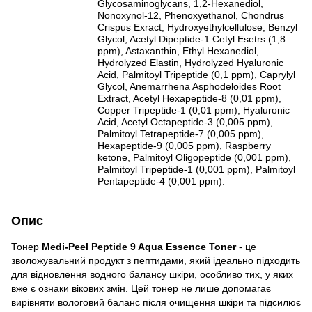
Glycosaminoglycans, 1,2-Hexanediol,
Nonoxynol-12, Phenoxyethanol, Chondrus
Crispus Exract, Hydroxyethylcellulose, Benzyl
Glycol, Acetyl Dipeptide-1 Cetyl Esetrs (1,8
ppm), Astaxanthin, Ethyl Hexanediol,
Hydrolyzed Elastin, Hydrolyzed Hyaluronic
Acid, Palmitoyl Tripeptide (0,1 ppm), Caprylyl
Glycol, Anemarrhena Asphodeloides Root
Extract, Acetyl Hexapeptide-8 (0,01 ppm),
Copper Tripeptide-1 (0,01 ppm), Hyaluronic
Acid, Acetyl Octapeptide-3 (0,005 ppm),
Palmitoyl Tetrapeptide-7 (0,005 ppm),
Hexapeptide-9 (0,005 ppm), Raspberry
ketone, Palmitoyl Oligopeptide (0,001 ppm),
Palmitoyl Tripeptide-1 (0,001 ppm), Palmitoyl
Pentapeptide-4 (0,001 ppm).
Опис
Тонер
Medi-Peel Peptide 9 Aqua Essence Toner
- це
зволожувальний продукт з пептидами, який ідеально підходить
для відновлення водного балансу шкіри, особливо тих, у яких
вже є ознаки вікових змін. Цей тонер не лише допомагає
вирівняти вологовий баланс після очищення шкіри та підсилює