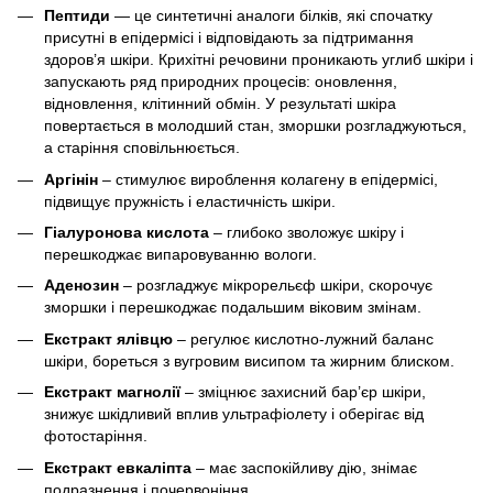
Пептиди
— це синтетичні аналоги білків, які спочатку
присутні в епідермісі і відповідають за підтримання
здоров’я шкіри. Крихітні речовини проникають углиб шкіри і
запускають ряд природних процесів: оновлення,
відновлення, клітинний обмін. У результаті шкіра
повертається в молодший стан, зморшки розгладжуються,
а старіння сповільнюється.
Аргінін
– стимулює вироблення колагену в епідермісі,
підвищує пружність і еластичність шкіри.
Гіалуронова кислота
– глибоко зволожує шкіру і
перешкоджає випаровуванню вологи.
Аденозин
– розгладжує мікрорельєф шкіри, скорочує
зморшки і перешкоджає подальшим віковим змінам.
Екстракт ялівцю
– регулює кислотно-лужний баланс
шкіри, бореться з вугровим висипом та жирним блиском.
Екстракт магнолії
– зміцнює захисний бар’єр шкіри,
знижує шкідливий вплив ультрафіолету і оберігає від
фотостаріння.
Екстракт евкаліпта
– має заспокійливу дію, знімає
подразнення і почервоніння.