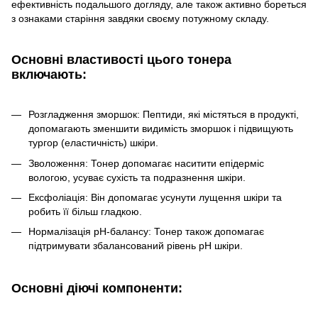
ефективність подальшого догляду, але також активно бореться
з ознаками старіння завдяки своєму потужному складу.
Основні властивості цього тонера
включають:
Розгладження зморшок: Пептиди, які містяться в продукті,
допомагають зменшити видимість зморшок і підвищують
тургор (еластичність) шкіри.
Зволоження: Тонер допомагає наситити епідерміс
вологою, усуває сухість та подразнення шкіри.
Ексфоліація: Він допомагає усунути лущення шкіри та
робить її більш гладкою.
Нормалізація pH-балансу: Тонер також допомагає
підтримувати збалансований рівень pH шкіри.
Основні діючі компоненти: