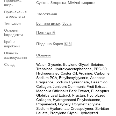
Проблема
Сухість
,
Зморшки
,
Мімічні зморшки
шкіри
Призначення
Зволоження
та результат
Тип шкіри
Всі типи шкіри
,
Зріла
Основні
Пептиди 🧬
інгредієнти
Країна
Південна Корея 🇰🇷
виробник
Область
Обличчя
застосування
Склад
Water, Glycerin, Butylene Glycol, Betaine,
Trehalose, Hydroxyacetophenone, PEG-60
Hydrogenated Castor Oil, Arginine, Carbomer,
Sodium PCA, Ethylhexylglycerin, Adenosin,
Fragrance, Sodium Hyaluronate, Desamido
Collagen, Junipers Communis Fruit Extract,
Magnolia Officinalis Bark Extract, Eucalyptus
Globilus Leaf Extract, Fructan, Hydrolyzed
Collagen, Hydrogenated Polyisobutene,
Propanediol, Glyceryl Polymethacrylate,
Sodium Hyaluronate Crosspolymer, Sorbitan
Lauate, Propylene Glycol, Hydrolyzed