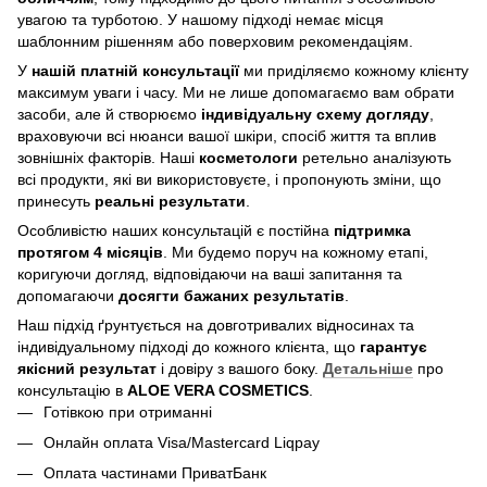
увагою та турботою. У нашому підході немає місця
шаблонним рішенням або поверховим рекомендаціям.
У
нашій платній консультації
ми приділяємо кожному клієнту
максимум уваги і часу. Ми не лише допомагаємо вам обрати
засоби, але й створюємо
індивідуальну схему догляду
,
враховуючи всі нюанси вашої шкіри, спосіб життя та вплив
зовнішніх факторів. Наші
косметологи
ретельно аналізують
всі продукти, які ви використовуєте, і пропонують зміни, що
принесуть
реальні результати
.
Особливістю наших консультацій є постійна
підтримка
протягом 4 місяців
. Ми будемо поруч на кожному етапі,
коригуючи догляд, відповідаючи на ваші запитання та
допомагаючи
досягти бажаних результатів
.
Наш підхід ґрунтується на довготривалих відносинах та
індивідуальному підході до кожного клієнта, що
гарантує
якісний результат
і довіру з вашого боку.
Детальніше
про
консультацію в
ALOE VERA COSMETICS
.
Готівкою при отриманні
Онлайн оплата Visa/Mastercard Liqpay
Оплата частинами ПриватБанк