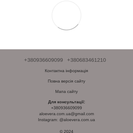
+380936609099
+380683461210
Контактна інформація
Повна версія сайту
Мапа сайту
Для консультації:
+380936609099
aloevera.com.ua@gmail.com
Instagram: @aloevera.com.ua
© 2024