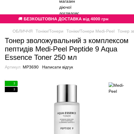
🚚
БЕЗКОШТОВНА ДОСТАВКА від 4000 грн
ОБЛИЧЧЯ
Тоніки/Тонери
Тоніки/Тонери Medi-Peel
Тонер з
Тонер зволожувальний з комплексом
пептидів Medi-Peel Peptide 9 Aqua
Essence Toner 250 мл
Артикул:
MP3690
Написати відгук
3
3