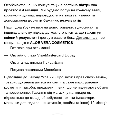
Особливістю наших консультацій є постійна
підтримка
протягом 4 місяців
. Ми будемо поруч на кожному етапі,
коригуючи догляд, відповідаючи на ваші запитання та
допомагаючи
досягти бажаних результатів
.
Наш підхід ґрунтується на довготривалих відносинах та
індивідуальному підході до кожного клієнта, що
гарантує
якісний результат
і довіру з вашого боку.
Детальніше
про
консультацію в
ALOE VERA COSMETICS
.
Готівкою при отриманні
Онлайн оплата Visa/Mastercard Liqpay
Оплата частинами ПриватБанк
Покупка частинами Монобанк
Відповідно до Закону України «Про захист прав споживачів»,
товари, що реалізуються на сайті, а саме парфумерно-
косметичні засоби, предмети гігієни, що не підлягають обміну
та поверненню. Гарантія від магазину на товари які
відносяться до складної побутової техніки (масажери,
машинки для видалення катишків, плойки та інше) 12 місяців.