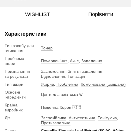
WISHLIST
Порівняти
Характеристики
Тип засобу для
Тонер
вмивання
Проблема
Почервоніння
,
Акне
,
Запалення
шкіри
Призначення
Заспокоєння
,
Зняття запалення
,
та результат
Відновлення
,
Тонізація
Тип шкіри
Жирна
,
Проблемна
,
Комбінована (Змішана)
Основні
Центелла азіатська 🍃
інгредієнти
Країна
Південна Корея 🇰🇷
виробник
Дія
Заспокійлива
,
Антисептична
,
Тонізуюча
,
Протизапальна
Склад
Camellia Sinensis Leaf Extract (80 %), Water,