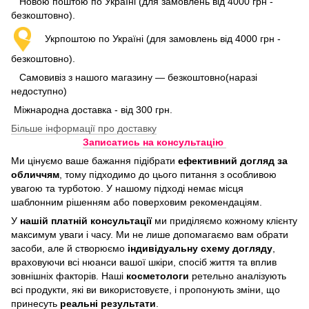
Новою поштою по Україні (для замовлень від 4000 грн -
безкоштовно).
Укрпоштою по Україні (для замовлень від 4000 грн -
безкоштовно).
Самовивіз з нашого магазину — безкоштовно(наразі
недоступно)
Міжнародна доставка - від 300 грн.
Більше інформації про доставку
Записатись на консультацію
Ми цінуємо ваше бажання підібрати
ефективний догляд
за
обличчям
, тому підходимо до цього питання з особливою
увагою та турботою. У нашому підході немає місця
шаблонним рішенням або поверховим рекомендаціям.
У
нашій платній консультації
ми приділяємо кожному клієнту
максимум уваги і часу. Ми не лише допомагаємо вам обрати
засоби, але й створюємо
індивідуальну схему догляду
,
враховуючи всі нюанси вашої шкіри, спосіб життя та вплив
зовнішніх факторів. Наші
косметологи
ретельно аналізують
всі продукти, які ви використовуєте, і пропонують зміни, що
принесуть
реальні результати
.