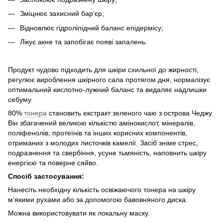
Зміцнює захисний бар’єр;
Відновлює гідроліпідний баланс епідермісу;
Лікує акне та запобігає появі запалень.
Продукт чудово підходить для шкіри схильної до жирності,
регулює вироблення шкірного сала протягом дня, нормалізує
оптимальний кислотно-лужний баланс та видаляє надлишки
себуму.
80%
тонера
становить екстракт зеленого чаю з острова Чеджу.
Він збагачений великою кількістю амінокислот, мінералів,
поліфенолів, протеїнів та інших корисних компонентів,
отриманих з молодих листочків камелії. Засіб зніме стрес,
подразнення та свербіння, усуне тьмяність, наповнить шкіру
енергією та поверне сяйво.
Спосіб застосування:
Нанесіть необхідну кількість освіжаючого тонера на шкіру
м’якими рухами або за допомогою бавовняного диска.
Можна використовувати як локальну маску.