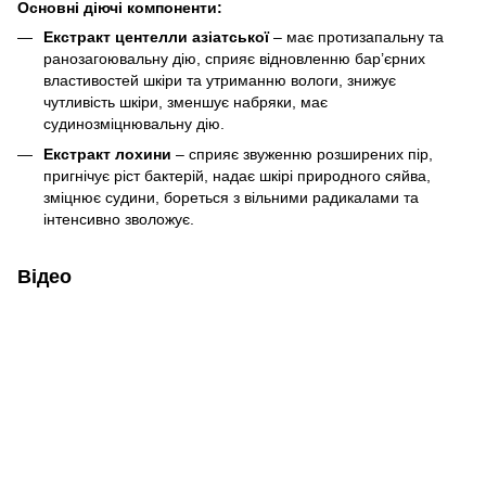
Основні діючі компоненти:
Екстракт центелли азіатської
– має протизапальну та
ранозагоювальну дію, сприяє відновленню бар’єрних
властивостей шкіри та утриманню вологи, знижує
чутливість шкіри, зменшує набряки, має
судинозміцнювальну дію.
Екстракт лохини
– сприяє звуженню розширених пір,
пригнічує ріст бактерій, надає шкірі природного сяйва,
зміцнює судини, бореться з вільними радикалами та
інтенсивно зволожує.
Відео