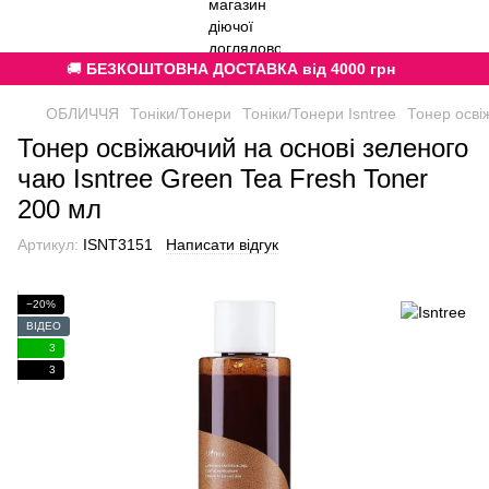
🚚
БЕЗКОШТОВНА ДОСТАВКА від 4000 грн
ОБЛИЧЧЯ
Тоніки/Тонери
Тоніки/Тонери Isntree
Тонер осві
Тонер освіжаючий на основі зеленого
чаю Isntree Green Tea Fresh Toner
200 мл
Артикул:
ISNT3151
Написати відгук
−20%
ВІДЕО
3
3