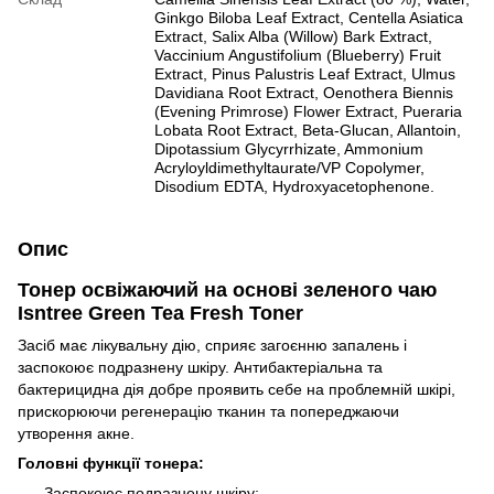
Ginkgo Biloba Leaf Extract, Centella Asiatica
Extract, Salix Alba (Willow) Bark Extract,
Vaccinium Angustifolium (Blueberry) Fruit
Extract, Pinus Palustris Leaf Extract, Ulmus
Davidiana Root Extract, Oenothera Biennis
(Evening Primrose) Flower Extract, Pueraria
Lobata Root Extract, Beta-Glucan, Allantoin,
Dipotassium Glycyrrhizate, Ammonium
Acryloyldimethyltaurate/VP Copolymer,
Disodium EDTA, Hydroxyacetophenone.
Опис
Тонер освіжаючий на основі зеленого чаю
Isntree Green Tea Fresh Toner
Засіб має лікувальну дію, сприяє загоєнню запалень і
заспокоює подразнену шкіру. Антибактеріальна та
бактерицидна дія добре проявить себе на проблемній шкірі,
прискорюючи регенерацію тканин та попереджаючи
утворення акне.
Головні функції тонера:
Заспокоює подразнену шкіру;