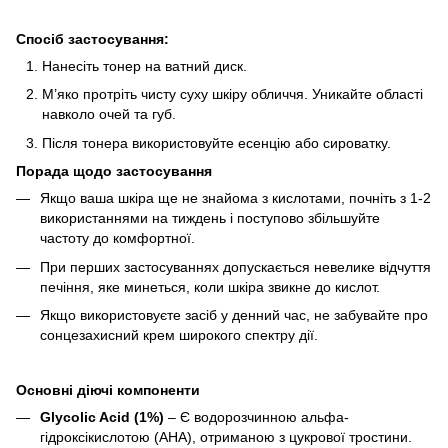
Спосіб застосування:
Нанесіть тонер на ватний диск.
М’яко протріть чисту суху шкіру обличчя. Уникайте області
навколо очей та губ.
Після тонера використовуйте есенцію або сироватку.
Порада щодо застосування
Якщо ваша шкіра ще не знайома з кислотами, почніть з 1-2
використаннями на тиждень і поступово збільшуйте
частоту до комфортної.
При перших застосуваннях допускається невелике відчуття
печіння, яке минеться, коли шкіра звикне до кислот.
Якщо використовуєте засіб у денний час, не забувайте про
сонцезахисний крем широкого спектру дії.
Основні діючі компоненти
Glycolic Acid (1%)
– Є водорозчинною альфа-
гідроксікислотою (AHA), отриманою з цукрової тростини.