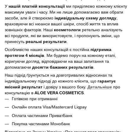
У
нашій платній консультації
ми приділяємо кожному клієнту
максимум уваги і часу. Ми не лише допомагаємо вам обрати
засоби, але й створюємо
індивідуальну схему догляду
,
враховуючи всі нюанси вашої шкіри, спосіб життя та вплив
зовнішніх факторів. Наші
косметологи
ретельно аналізують
всі продукти, які ви використовуєте, і пропонують зміни, що
принесуть
реальні результати
.
Особливістю наших консультацій є постійна
підтримка
протягом 4 місяців
. Ми будемо поруч на кожному етапі,
коригуючи догляд, відповідаючи на ваші запитання та
допомагаючи
досягти бажаних результатів
.
Наш підхід ґрунтується на довготривалих відносинах та
індивідуальному підході до кожного клієнта, що
гарантує
якісний результат
і довіру з вашого боку.
Детальніше
про
консультацію в
ALOE VERA COSMETICS
.
Готівкою при отриманні
Онлайн оплата Visa/Mastercard Liqpay
Оплата частинами ПриватБанк
Покупка частинами Монобанк