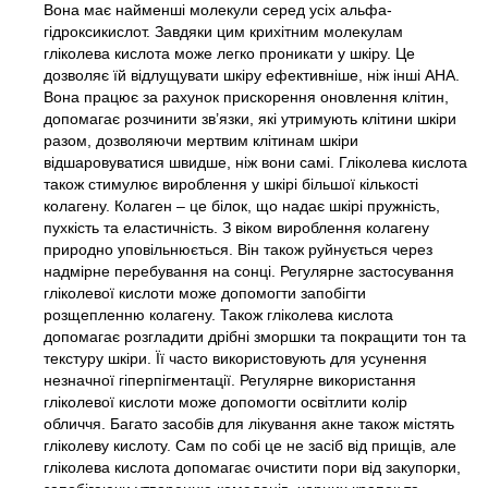
Вона має найменші молекули серед усіх альфа-
гідроксикислот. Завдяки цим крихітним молекулам
гліколева кислота може легко проникати у шкіру. Це
дозволяє їй відлущувати шкіру ефективніше, ніж інші AHA.
Вона працює за рахунок прискорення оновлення клітин,
допомагає розчинити зв’язки, які утримують клітини шкіри
разом, дозволяючи мертвим клітинам шкіри
відшаровуватися швидше, ніж вони самі. Гліколева кислота
також стимулює вироблення у шкірі більшої кількості
колагену. Колаген – це білок, що надає шкірі пружність,
пухкість та еластичність. З віком вироблення колагену
природно уповільнюється. Він також руйнується через
надмірне перебування на сонці. Регулярне застосування
гліколевої кислоти може допомогти запобігти
розщепленню колагену. Також гліколева кислота
допомагає розгладити дрібні зморшки та покращити тон та
текстуру шкіри. Її часто використовують для усунення
незначної гіперпігментації. Регулярне використання
гліколевої кислоти може допомогти освітлити колір
обличчя. Багато засобів для лікування акне також містять
гліколеву кислоту. Сам по собі це не засіб від прищів, але
гліколева кислота допомагає очистити пори від закупорки,