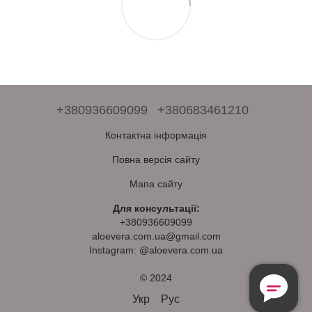
+380936609099
+380683461210
Контактна інформація
Повна версія сайту
Мапа сайту
Для консультації:
+380936609099
aloevera.com.ua@gmail.com
Instagram: @aloevera.com.ua
© 2024
Безкоштовна
Консультація
Укр
Рус