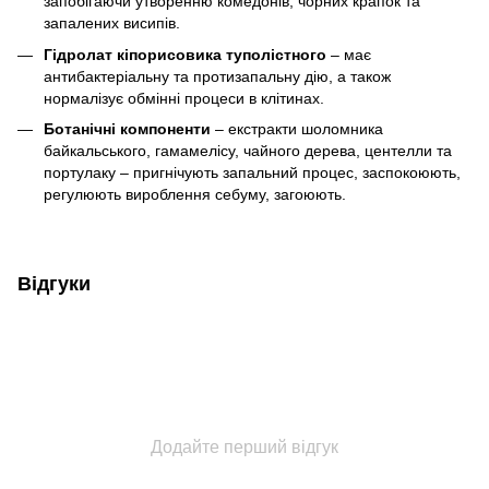
запобігаючи утворенню комедонів, чорних крапок та
запалених висипів.
Гідролат кіпорисовика туполістного
– має
антибактеріальну та протизапальну дію, а також
нормалізує обмінні процеси в клітинах.
Ботанічні компоненти
– екстракти шоломника
байкальського, гамамелісу, чайного дерева, центелли та
портулаку – пригнічують запальний процес, заспокоюють,
регулюють вироблення себуму, загоюють.
Відгуки
Додайте перший відгук