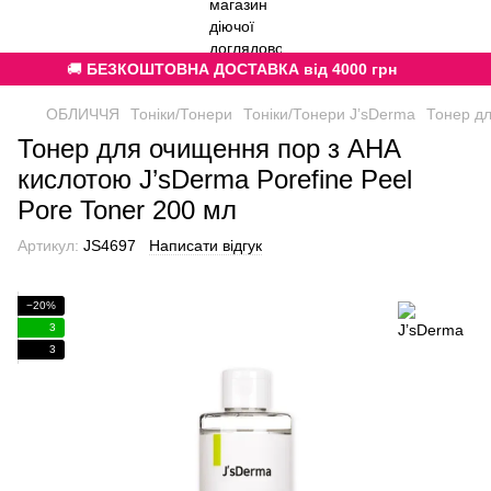
🚚
БЕЗКОШТОВНА ДОСТАВКА від 4000 грн
ОБЛИЧЧЯ
Тоніки/Тонери
Тоніки/Тонери J’sDerma
Тонер дл
Тонер для очищення пор з AHA
кислотою J’sDerma Porefine Peel
Pore Toner 200 мл
Артикул:
JS4697
Написати відгук
−20%
3
3