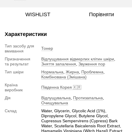
WISHLIST
Порівняти
Характеристики
Тип засобу для
Тонер
вмивання
Призначення
Відлущування відмерлих клітин шкіри
,
та результат
Зняття запалення
,
Звуження пор
Тип шкіри
Нормальна
,
Жирна
,
Проблемна
,
Комбінована (Змішана)
Країна
Південна Корея 🇰🇷
виробник
Дія
Відлущувальна
,
Протизапальна
,
Очищувальна
Склад
Water, Glycerin, Glycolic Acid (1%),
Dipropylene Glycol, Butylene Glycol,
Cupressus Sempervirens (Cypress) Bark
Water, Scutellaria Baicalensis Root Extract,
Hamamelis Virginiana (Witch Hazel) Extract,