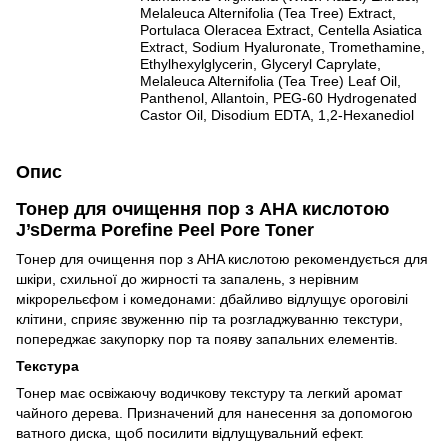
Melaleuca Alternifolia (Tea Tree) Extract,
Portulaca Oleracea Extract, Centella Asiatica
Extract, Sodium Hyaluronate, Tromethamine,
Ethylhexylglycerin, Glyceryl Caprylate,
Melaleuca Alternifolia (Tea Tree) Leaf Oil,
Panthenol, Allantoin, PEG-60 Hydrogenated
Castor Oil, Disodium EDTA, 1,2-Hexanediol
Опис
Тонер для очищення пор з AHA кислотою
J’sDerma Porefine Peel Pore Toner
Тонер для очищення пор з AHA кислотою рекомендується для
шкіри, схильної до жирності та запалень, з нерівним
мікрорельєфом і комедонами: дбайливо відлущує ороговілі
клітини, сприяє звуженню пір та розгладжуванню текстури,
попереджає закупорку пор та появу запальних елементів.
Текстура
Тонер має освіжаючу водичкову текстуру та легкий аромат
чайного дерева. Призначений для нанесення за допомогою
ватного диска, щоб посилити відлущувальний ефект.