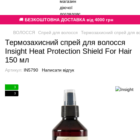
🚚
БЕЗКОШТОВНА ДОСТАВКА від 4000 грн
ВОЛОССЯ
Спрей для волосся
Термозахисний спрей для вол
Термозахисний спрей для волосся
Insight Heat Protection Shield For Hair
150 мл
Артикул:
IN5790
Написати відгук
3
3