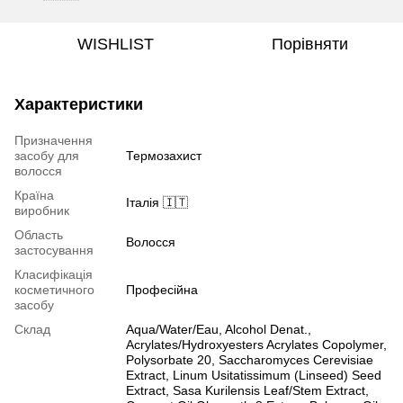
WISHLIST
Порівняти
Характеристики
Призначення
засобу для
Термозахист
волосся
Країна
Італія 🇮🇹
виробник
Область
Волосся
застосування
Класифікація
косметичного
Професійна
засобу
Склад
Aqua/Water/Eau, Alcohol Denat.,
Acrylates/Hydroxyesters Acrylates Copolymer,
Polysorbate 20, Saccharomyces Cerevisiae
Extract, Linum Usitatissimum (Linseed) Seed
Extract, Sasa Kurilensis Leaf/Stem Extract,