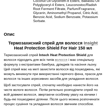
Coconut Oil Glycereth-8 Esters, Babassu Oil
Polyglyceryl-4 Esters, Leuconostoc/Radish
Root Ferment Filtrate, Parfum/Fragrance,
Glycerin, Aminomethyl Propanol, Citric Acid,
Benzoic Acid, Sodium Benzoate, Potassium
Sorbate.
Опис
Термозахисний спрей для волосся
Insight
Heat Protection Shield For Hair 150 мл
Термозахисний спрей
Intech Heat Protection Shield
для
волосся підходить для всіх типів
волосся
і має спеціальну
формулу з екстрактами бамбука, дріжджів та насіння льону.
Цей спрей має на меті захистити волосся від пошкоджень, які
можуть виникнути при використанні гарячого фена, прасок для
волосся та інших агресивних засобів для укладання волосся.
Щоб застосувати спрей, спочатку необхідно нанести його на
чисте вологе волосся. Потім ретельно розподілити спрей по
всій довжині волосся, звертаючи особливу увагу на кінчики і
будь-які пошкоджені ділянки. Після цього можна розпочинати
процес сушіння та укладання волосся звичним способом.