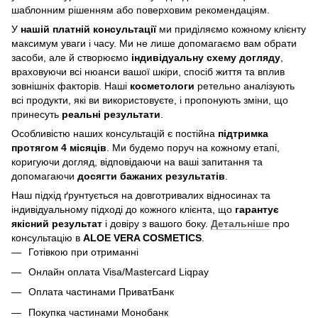
шаблонним рішенням або поверховим рекомендаціям.
У
нашій платній консультації
ми приділяємо кожному клієнту
максимум уваги і часу. Ми не лише допомагаємо вам обрати
засоби, але й створюємо
індивідуальну схему догляду
,
враховуючи всі нюанси вашої шкіри, спосіб життя та вплив
зовнішніх факторів. Наші
косметологи
ретельно аналізують
всі продукти, які ви використовуєте, і пропонують зміни, що
принесуть
реальні результати
.
Особливістю наших консультацій є постійна
підтримка
протягом 4 місяців
. Ми будемо поруч на кожному етапі,
коригуючи догляд, відповідаючи на ваші запитання та
допомагаючи
досягти бажаних результатів
.
Наш підхід ґрунтується на довготривалих відносинах та
індивідуальному підході до кожного клієнта, що
гарантує
якісний результат
і довіру з вашого боку.
Детальніше
про
консультацію в
ALOE VERA COSMETICS
.
Готівкою при отриманні
Онлайн оплата Visa/Mastercard Liqpay
Оплата частинами ПриватБанк
Покупка частинами Монобанк