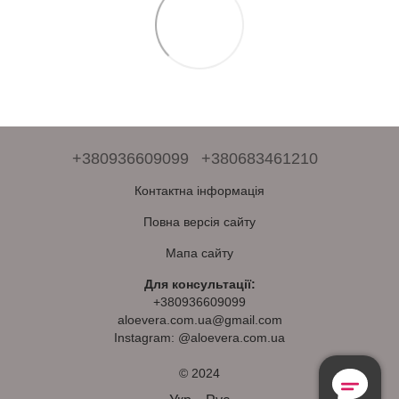
+380936609099
+380683461210
Контактна інформація
Повна версія сайту
Мапа сайту
Для консультації:
+380936609099
aloevera.com.ua@gmail.com
Instagram: @aloevera.com.ua
© 2024
Безкоштовна
Консультація