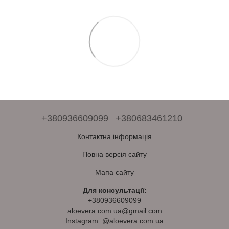
+380936609099
+380683461210
Контактна інформація
Повна версія сайту
Мапа сайту
Для консультації:
+380936609099
aloevera.com.ua@gmail.com
Instagram: @aloevera.com.ua