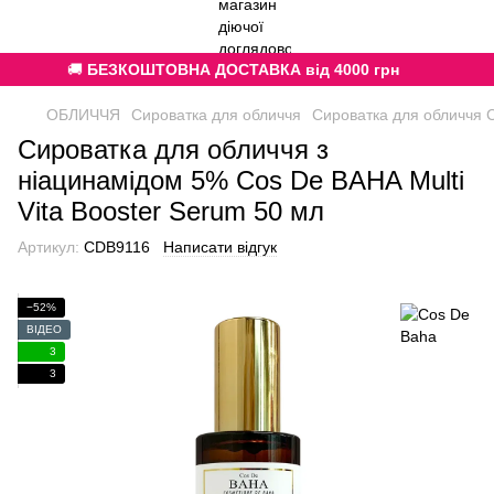
🚚
БЕЗКОШТОВНА ДОСТАВКА від 4000 грн
ОБЛИЧЧЯ
Сироватка для обличчя
Сироватка для обличчя 
Сироватка для обличчя з
ніацинамідом 5% Cos De BAHA Multi
Vita Booster Serum 50 мл
Артикул:
CDB9116
Написати відгук
−52%
ВІДЕО
3
3