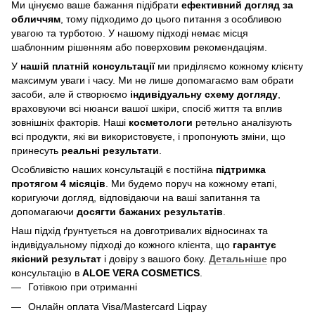
Ми цінуємо ваше бажання підібрати
ефективний догляд
за
обличчям
, тому підходимо до цього питання з особливою
увагою та турботою. У нашому підході немає місця
шаблонним рішенням або поверховим рекомендаціям.
У
нашій платній консультації
ми приділяємо кожному клієнту
максимум уваги і часу. Ми не лише допомагаємо вам обрати
засоби, але й створюємо
індивідуальну схему догляду
,
враховуючи всі нюанси вашої шкіри, спосіб життя та вплив
зовнішніх факторів. Наші
косметологи
ретельно аналізують
всі продукти, які ви використовуєте, і пропонують зміни, що
принесуть
реальні результати
.
Особливістю наших консультацій є постійна
підтримка
протягом 4 місяців
. Ми будемо поруч на кожному етапі,
коригуючи догляд, відповідаючи на ваші запитання та
допомагаючи
досягти бажаних результатів
.
Наш підхід ґрунтується на довготривалих відносинах та
індивідуальному підході до кожного клієнта, що
гарантує
якісний результат
і довіру з вашого боку.
Детальніше
про
консультацію в
ALOE VERA COSMETICS
.
Готівкою при отриманні
Онлайн оплата Visa/Mastercard Liqpay