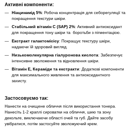
Активні компоненти:
Ніацинамід 5%
: Робоча концентрація для себорегуляції та
покращення текстури шкіри.
Стабільний вітамін C (SAP) 2%
: Активний антиоксидант
для покращення тону шкіри та боротьби з пігментацією.
Екстракт галактомісісу
: Покращує текстуру шкіри,
надаючи їй здоровий вигляд.
Низькомолекулярна гіалуронова кислота
: Забезпечує
інтенсивне зволоження та відновлення шкіри.
Вітамін E, Кераміди та екстракти
: Додаткові компоненти
для максимального живлення та антиоксидантного
захисту.
Застосовуємо так:
Нанести на очищене обличчя після використання тонера.
Нанесіть 1-2 краплі сироватки на обличчя, шию та зону
декольте, виключаючи області очей та губ. Дайте засобу
увібратися, потім застосуйте зволожуючий крем.