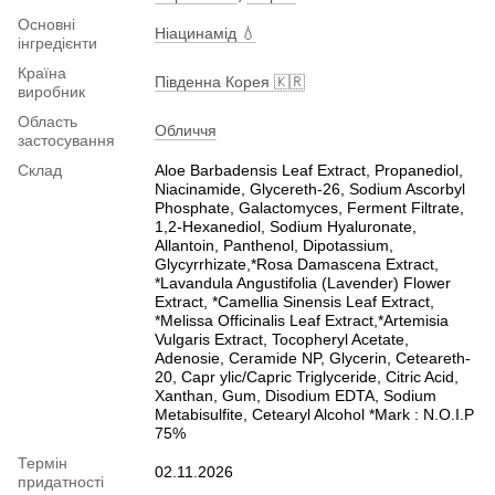
Основні
Ніацинамід 💧
інгредієнти
Країна
Південна Корея 🇰🇷
виробник
Область
Обличчя
застосування
Склад
Aloe Barbadensis Leaf Extract, Propanediol,
Niacinamide, Glycereth-26, Sodium Ascorbyl
Phosphate, Galactomyces, Ferment Filtrate,
1,2-Hexanediol, Sodium Hyaluronate,
Allantoin, Panthenol, Dipotassium,
Glycyrrhizate,*Rosa Damascena Extract,
*Lavandula Angustifolia (Lavender) Flower
Extract, *Camellia Sinensis Leaf Extract,
*Melissa Officinalis Leaf Extract,*Artemisia
Vulgaris Extract, Tocopheryl Acetate,
Adenosie, Ceramide NP, Glycerin, Ceteareth-
20, Capr ylic/Capric Triglyceride, Citric Acid,
Xanthan, Gum, Disodium EDTA, Sodium
Metabisulfite, Cetearyl Alcohol *Mark : N.O.I.P
75%
Термін
02.11.2026
придатності