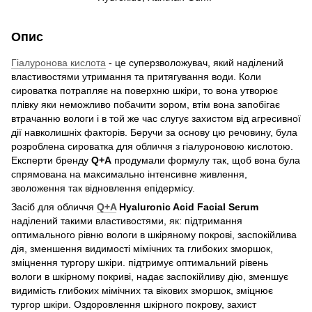
Опис
Гіалуронова кислота
- це суперзволожувач, який наділений
властивостями утримання та притягування води. Коли
сироватка потрапляє на поверхню шкіри, то вона утворює
плівку яки неможливо побачити зором, втім вона запобігає
втрачанню вологи і в той же час слугує захистом від агресивної
дії навколишніх факторів. Беручи за основу цю речовину, була
розроблена сироватка для обличчя з гіалуроновою кислотою.
Експерти бренду
Q+A
продумали формулу так, щоб вона була
спрямована на максимально інтенсивне живлення,
зволоження так відновлення епідермісу.
Засіб для обличчя
Q+A
Hyaluronic Acid Facial Serum
наділений такими властивостями, як: підтримання
оптимального рівню вологи в шкіряному покрові, заспокійлива
дія, зменшення видимості мімічних та глибоких зморшок,
зміцнення тургору шкіри. підтримує оптимальний рівень
вологи в шкірному покриві, надає заспокійливу дію, зменшує
видимість глибоких мімічних та вікових зморшок, зміцнює
тургор шкіри. Оздоровлення шкірного покрову, захист