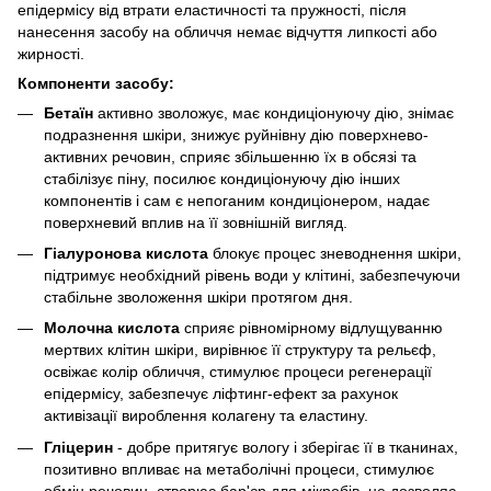
епідермісу від втрати еластичності та пружності, після
нанесення засобу на обличчя немає відчуття липкості або
жирності.
Компоненти засобу:
Бетаїн
активно зволожує, має кондиціонуючу дію, знімає
подразнення шкіри, знижує руйнівну дію поверхнево-
активних речовин, сприяє збільшенню їх в обсязі та
стабілізує піну, посилює кондиціонуючу дію інших
компонентів і сам є непоганим кондиціонером, надає
поверхневий вплив на її зовнішній вигляд.
Гіалуронова кислота
блокує процес зневоднення шкіри,
підтримує необхідний рівень води у клітині, забезпечуючи
стабільне зволоження шкіри протягом дня.
Молочна кислота
сприяє рівномірному відлущуванню
мертвих клітин шкіри, вирівнює її структуру та рельєф,
освіжає колір обличчя, стимулює процеси регенерації
епідермісу, забезпечує ліфтинг-ефект за рахунок
активізації вироблення колагену та еластину.
Гліцерин
- добре притягує вологу і зберігає її в тканинах,
позитивно впливає на метаболічні процеси, стимулює
обмін речовин, створює бар'єр для мікробів, не дозволяє