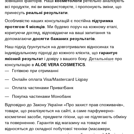
зовнішніх факторів. Наші
косметологи
ретельно аналізують
всі продукти, які ви використовуєте, і пропонують зміни, що
принесуть
реальні результати
.
Особливістю наших консультацій є постійна
підтримка
протягом 4 місяців
. Ми будемо поруч на кожному етапі,
коригуючи догляд, відповідаючи на ваші запитання та
допомагаючи
досягти бажаних результатів
.
Наш підхід ґрунтується на довготривалих відносинах та
індивідуальному підході до кожного клієнта, що
гарантує
якісний результат
і довіру з вашого боку.
Детальніше
про
консультацію в
ALOE VERA COSMETICS
.
Готівкою при отриманні
Онлайн оплата Visa/Mastercard Liqpay
Оплата частинами ПриватБанк
Покупка частинами Монобанк
Відповідно до Закону України «Про захист прав споживачів»,
товари, що реалізуються на сайті, а саме парфумерно-
косметичні засоби, предмети гігієни, що не підлягають обміну
та поверненню. Гарантія від магазину на товари які
відносяться до складної побутової техніки (масажери,