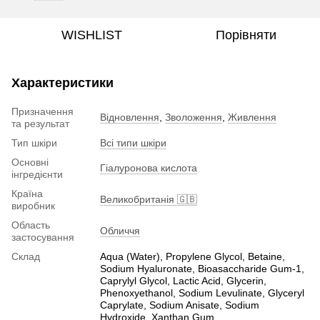
WISHLIST
Порівняти
Характеристики
Призначення
Відновлення
,
Зволоження
,
Живлення
та результат
Тип шкіри
Всі типи шкіри
Основні
Гіалуронова кислота
інгредієнти
Країна
Великобританія 🇬🇧
виробник
Область
Обличчя
застосування
Склад
Aqua (Water), Propylene Glycol, Betaine,
Sodium Hyaluronate, Bioasaccharide Gum-1,
Caprylyl Glycol, Lactic Acid, Glycerin,
Phenoxyethanol, Sodium Levulinate, Glyceryl
Caprylate, Sodium Anisate, Sodium
Hydroxide, Xanthan Gum.