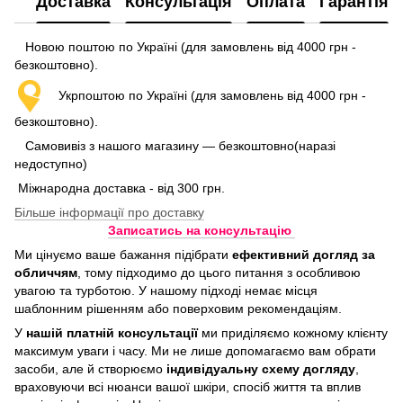
Доставка
Консультація
Оплата
Гарантія
Новою поштою по Україні (для замовлень від 4000 грн -
безкоштовно).
Укрпоштою по Україні (для замовлень від 4000 грн -
безкоштовно).
Самовивіз з нашого магазину — безкоштовно(наразі
недоступно)
Міжнародна доставка - від 300 грн.
Більше інформації про доставку
Записатись на консультацію
Ми цінуємо ваше бажання підібрати
ефективний догляд
за
обличчям
, тому підходимо до цього питання з особливою
увагою та турботою. У нашому підході немає місця
шаблонним рішенням або поверховим рекомендаціям.
У
нашій платній консультації
ми приділяємо кожному клієнту
максимум уваги і часу. Ми не лише допомагаємо вам обрати
засоби, але й створюємо
індивідуальну схему догляду
,
враховуючи всі нюанси вашої шкіри, спосіб життя та вплив