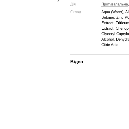
Дія
Протизапальна
Склад
Aqua (Water), Al
Betaine, Zinc P
Extract, Triticu
Extract, Chenop
Glyceryl Capryl
Alcohol, Dehydr
Citric Acid
Відео