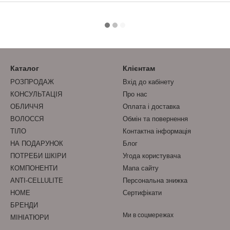
Каталог
Клієнтам
РОЗПРОДАЖ
Вхід до кабінету
КОНСУЛЬТАЦІЯ
Про нас
ОБЛИЧЧЯ
Оплата і доставка
ВОЛОССЯ
Обмін та повернення
ТІЛО
Контактна інформація
НА ПОДАРУНОК
Блог
ПОТРЕБИ ШКІРИ
Угода користувача
КОМПОНЕНТИ
Мапа сайту
ANTI-CELLULITE
Персональна знижка
HOME
Сертифікати
БРЕНДИ
Ми в соцмережах
МІНІАТЮРИ