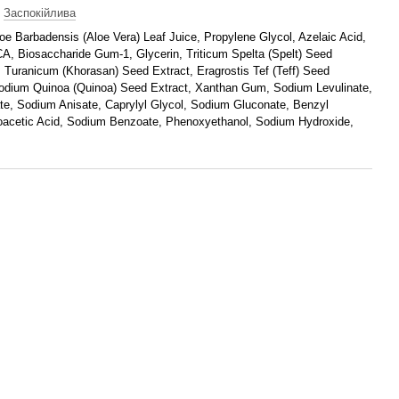
,
Заспокійлива
oe Barbadensis (Aloe Vera) Leaf Juice, Propylene Glycol, Azelaic Acid,
CA, Biosaccharide Gum-1, Glycerin, Triticum Spelta (Spelt) Seed
m Turanicum (Khorasan) Seed Extract, Eragrostis Tef (Teff) Seed
odium Quinoa (Quinoa) Seed Extract, Xanthan Gum, Sodium Levulinate,
ate, Sodium Anisate, Caprylyl Glycol, Sodium Gluconate, Benzyl
oacetic Acid, Sodium Benzoate, Phenoxyethanol, Sodium Hydroxide,