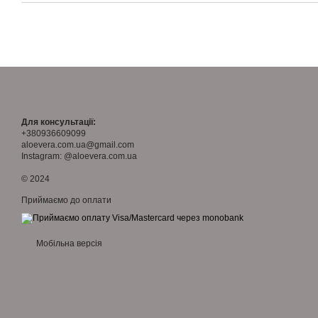
Для консультації:
+380936609099
aloevera.com.ua@gmail.com
Instagram: @aloevera.com.ua
© 2024
Приймаємо до оплати
Мобільна версія