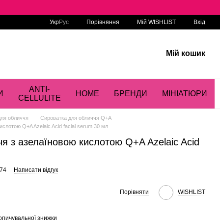
Порівняння
Укр
Рус
Мій WISHLIST
Вхід
Мій кошик
ANTI-
И
HOME
БРЕНДИ
МІНІАТЮРИ
CELLULITE
для обличчя
Сироватка для обличчя Q+A
слотою Q+A Azelaic Acid facial serum 30 мл
я з азелаїновою кислотою Q+A Azelaic Acid
974
Написати відгук
Порівняти
WISHLIST
опичувальної знижки