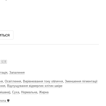
иться
 🇬🇧
тація
,
Запалення
ня
,
Освітлення
,
Вирівнювання тону обличчя
,
Зменшення пігментації
єння
,
Відлущування відмерлих клітин шкіри
мішана)
,
Суха
,
Нормальна
,
Жирна
ота 🛡️