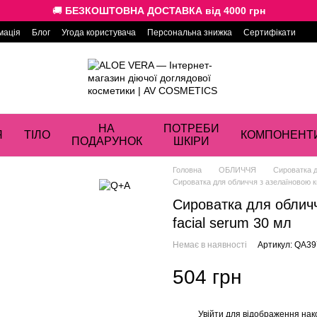
🚚
БЕЗКОШТОВНА ДОСТАВКА від 4000 грн
мація
Блог
Угода користувача
Персональна знижка
Сертифікати
НА
ПОТРЕБИ
Я
ТІЛО
КОМПОНЕНТ
ПОДАРУНОК
ШКІРИ
Головна
ОБЛИЧЧЯ
Сироватка 
Сироватка для обличчя з азелаїновою ки
Сироватка для обличч
facial serum 30 мл
Немає в наявності
Артикул: QA3
504 грн
Увійти
для відображення нак
%