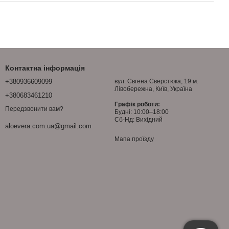
Контактна інформація
+380936609099
вул. Євгена Сверстюка, 19 м.
Лівобережна, Київ, Україна
+380683461210
Графік роботи:
Передзвонити вам?
Будні: 10:00–18:00
Сб-Нд: Вихідний
aloevera.com.ua@gmail.com
Мапа проїзду