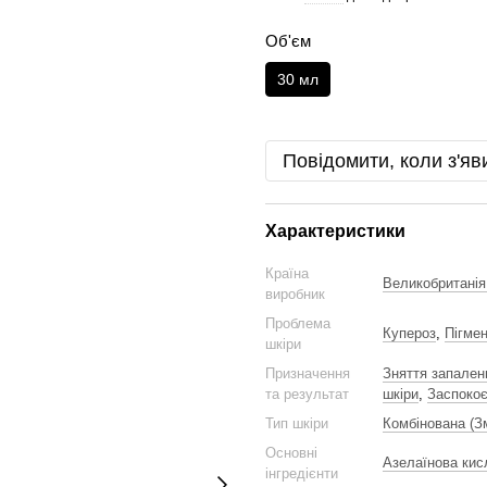
Об'єм
30 мл
Повідомити, коли з'яв
Характеристики
Країна
Великобританія
виробник
Проблема
Купероз
,
Пігмен
шкіри
Призначення
Зняття запален
та результат
шкіри
,
Заспоко
Тип шкіри
Комбінована (З
Основні
Азелаїнова кисл
інгредієнти