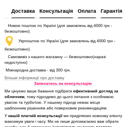
Доставка
Консультація
Оплата
Гарантія
Новою поштою по Україні (для замовлень від 4000 грн -
безкоштовно).
Укрпоштою по Україні (для замовлень від 4000 грн -
безкоштовно).
Самовивіз з нашого магазину — безкоштовно(наразі
недоступно)
Міжнародна доставка - від 300 грн.
Більше інформації про доставку
Записатись на консультацію
Ми цінуємо ваше бажання підібрати
ефективний догляд
за
обличчям
, тому підходимо до цього питання з особливою
увагою та турботою. У нашому підході немає місця
шаблонним рішенням або поверховим рекомендаціям.
У
нашій платній консультації
ми приділяємо кожному клієнту
максимум уваги і часу. Ми не лише допомагаємо вам обрати
засоби, але й створюємо
індивідуальну схему догляду
,