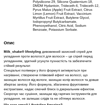
Polysilicone-29, Silicone Quaternium-18,
DMDM Hydantoin, Trideceth-6, Trideceth-12,
Pyrus Malus (Apple) Fruit Extract, Citrus
Limon (Lemon) Fruit Extract, Vaccinium
Myrtillus Fruit Extract, Butylene Glycol,
Iodopropynyl Butylcarbamate,
Phenoxyethanol, Citric Acid, Sodium
Benzoate, Potassium Sorbate.
Опис
Milk_shake® lifestyling
дивовижний захисний спрей для
укладання проти вологості для волосся – це спрей перед
укладанням, здатний усунути пухнастість та забезпечити
стійкий результат.
Спеціальні полімери у його формулі активуються при
нагріванні, створюючи плівковий ефект на волоссі, що
захищає волосся від вологи, захищає колір волосся та довше
зберігає зачіску. Його формула, збагачена фруктовими
екстрактами, надає сяючий блиск із дзеркальним ефектом.
Скорочує час сушіння, захищає від гарячих інструментів для
укладання, не залишає слідів та не обтяжує волосся.
Що таке спрей Lifestyling Amazing?