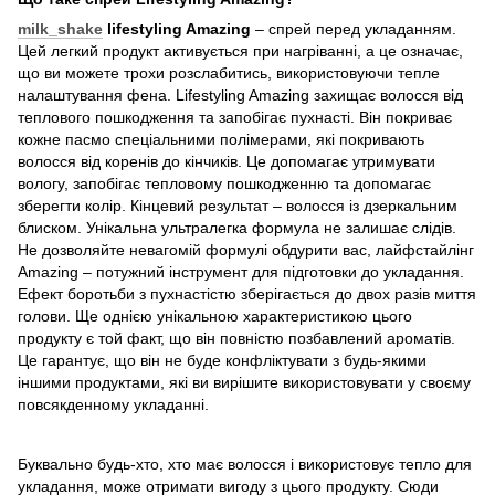
milk_shake
lifestyling Amazing
– спрей перед укладанням.
Цей легкий продукт активується при нагріванні, а це означає,
що ви можете трохи розслабитись, використовуючи тепле
налаштування фена. Lifestyling Amazing захищає волосся від
теплового пошкодження та запобігає пухнасті. Він покриває
кожне пасмо спеціальними полімерами, які покривають
волосся від коренів до кінчиків. Це допомагає утримувати
вологу, запобігає тепловому пошкодженню та допомагає
зберегти колір. Кінцевий результат – волосся із дзеркальним
блиском. Унікальна ультралегка формула не залишає слідів.
Не дозволяйте невагомій формулі обдурити вас, лайфстайлінг
Amazing – потужний інструмент для підготовки до укладання.
Ефект боротьби з пухнастістю зберігається до двох разів миття
голови. Ще однією унікальною характеристикою цього
продукту є той факт, що він повністю позбавлений ароматів.
Це гарантує, що він не буде конфліктувати з будь-якими
іншими продуктами, які ви вирішите використовувати у своєму
повсякденному укладанні.
Буквально будь-хто, хто має волосся і використовує тепло для
укладання, може отримати вигоду з цього продукту. Сюди