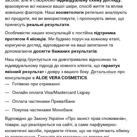
враховуючи всі нюанси вашої шкіри, спосіб життя та вплив
зовнішніх факторів. Наші
косметологи
ретельно аналізують
всі продукти, які ви використовуєте, і пропонують зміни, що
принесуть
реальні результати
.
Особливістю наших консультацій є постійна
підтримка
протягом 4 місяців
. Ми будемо поруч на кожному етапі,
коригуючи догляд, відповідаючи на ваші запитання та
допомагаючи
досягти бажаних результатів
.
Наш підхід ґрунтується на довготривалих відносинах та
індивідуальному підході до кожного клієнта, що
гарантує
якісний результат
і довіру з вашого боку.
Детальніше
про
консультацію в
ALOE VERA COSMETICS
.
Готівкою при отриманні
Онлайн оплата Visa/Mastercard Liqpay
Оплата частинами ПриватБанк
Покупка частинами Монобанк
Відповідно до Закону України «Про захист прав споживачів»,
товари, що реалізуються на сайті, а саме парфумерно-
косметичні засоби, предмети гігієни, що не підлягають обміну
та поверненню. Гарантія від магазину на товари які