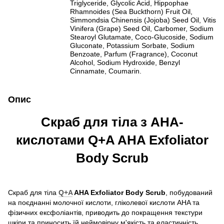
Triglyceride, Glycolic Acid, Hippophae
Rhamnoides (Sea Buckthorn) Fruit Oil,
Simmondsia Chinensis (Jojoba) Seed Oil, Vitis
Vinifera (Grape) Seed Oil, Carbomer, Sodium
Stearoyl Glutamate, Coco-Glucoside, Sodium
Gluconate, Potassium Sorbate, Sodium
Benzoate, Parfum (Fragrance), Coconut
Alcohol, Sodium Hydroxide, Benzyl
Cinnamate, Coumarin.
Опис
Скраб для тіла з AHA-
кислотами Q+A AHA Exfoliator
Body Scrub
Скраб для тіла
Q+A
AHA Exfoliator Body Scrub
, побудований
на поєднанні молочної кислоти, гліколевої кислоти AHA та
фізичних ексфоліантів, приводить до покращення текстури
шкіри та приносить їй неймовірну м'якість та еластичність.