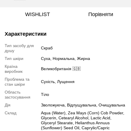
WISHLIST
Порівняти
Характеристики
Тип засобу для
Скраб
душу
Тип шкіри
Суха, Нормальна, Жирна
Країна
Великобританія 🇬🇧
виробник
Проблема та
Сухість, Лущення
стан шкіри
Область
Тіло
застосування
Дія
Зволожуюча, Відлущувальна, Очищувальна
Склад
Aqua (Water), Zea Mays (Corn) Cob Powder,
Glycerin, Cetearyl Alcohol, Lactic Acid,
Glyceryl Stearate, Helianthus Annuus
(Sunflower) Seed Oil, Caprylic/Capric