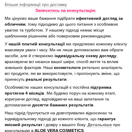
Більше інформації про доставку
Записатись на консультацію
Ми цінуємо ваше бажання підібрати
ефективний догляд
за
обличчям
, тому підходимо до цього питання з особливою
увагою та турботою. У нашому підході немає місця
шаблонним рішенням або поверховим рекомендаціям.
У
нашій платній консультації
ми приділяємо кожному клієнту
максимум уваги і часу. Ми не лише допомагаємо вам обрати
засоби, але й створюємо
індивідуальну схему догляду
,
враховуючи всі нюанси вашої шкіри, спосіб життя та вплив
зовнішніх факторів. Наші
косметологи
ретельно аналізують
всі продукти, які ви використовуєте, і пропонують зміни, що
принесуть
реальні результати
.
Особливістю наших консультацій є постійна
підтримка
протягом 4 місяців
. Ми будемо поруч на кожному етапі,
коригуючи догляд, відповідаючи на ваші запитання та
допомагаючи
досягти бажаних результатів
.
Наш підхід ґрунтується на довготривалих відносинах та
індивідуальному підході до кожного клієнта, що
гарантує
якісний результат
і довіру з вашого боку.
Детальніше
про
консультацію в
ALOE VERA COSMETICS
.