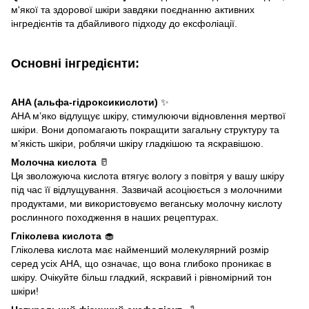
м'якої та здорової шкіри завдяки поєднанню активних
інгредієнтів та дбайливого підходу до ексфоліації.
Основні інгредієнти:
AHA (альфа-гідроксикислоти)
✨
AHA м’яко відлущує шкіру, стимулюючи відновлення мертвої
шкіри. Вони допомагають покращити загальну структуру та
м’якість шкіри, роблячи шкіру гладкішою та яскравішою.
Молочна кислота
🥛
Ця зволожуюча кислота втягує вологу з повітря у вашу шкіру
під час її відлущування. Зазвичай асоціюється з молочними
продуктами, ми використовуємо веганську молочну кислоту
рослинного походження в наших рецептурах.
Гліколева кислота
🧁
Гліколева кислота має найменший молекулярний розмір
серед усіх AHA, що означає, що вона глибоко проникає в
шкіру. Очікуйте більш гладкий, яскравий і рівномірний тон
шкіри!