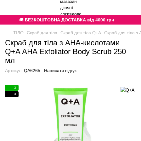
🚚
БЕЗКОШТОВНА ДОСТАВКА від 4000 грн
ТІЛО
Скраб для тіла
Скраб для тіла Q+A
Скраб для тіла з
Скраб для тіла з AHA-кислотами
Q+A AHA Exfoliator Body Scrub 250
мл
Артикул:
QA6265
Написати відгук
3
3