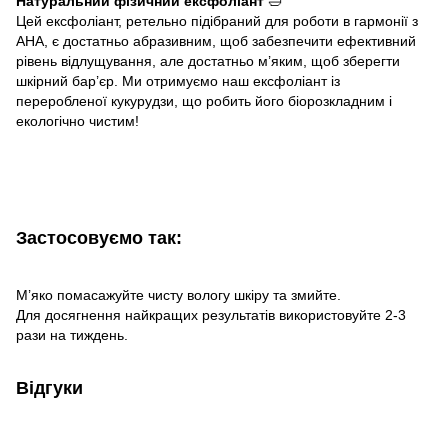
Натуральний фізичний ексфоліант
🛁
Цей ексфоліант, ретельно підібраний для роботи в гармонії з
AHA, є достатньо абразивним, щоб забезпечити ефективний
рівень відлущування, але достатньо м’яким, щоб зберегти
шкірний бар’єр. Ми отримуємо наш ексфоліант із
переробленої кукурудзи, що робить його біорозкладним і
екологічно чистим!
Застосовуємо так:
М’яко помасажуйте чисту вологу шкіру та змийте.
Для досягнення найкращих результатів використовуйте 2-3
рази на тиждень.
Відгуки