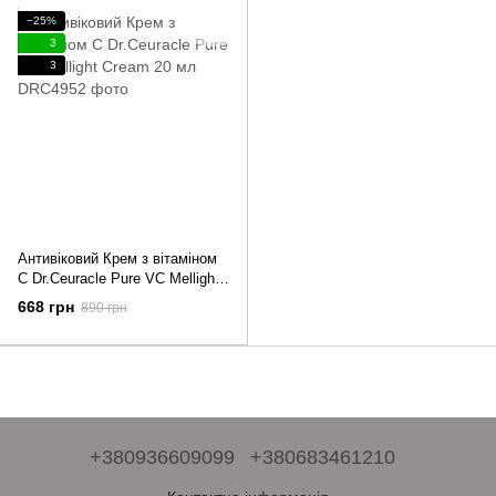
−25%
3
3
Антивіковий Крем з вітаміном
С Dr.Ceuracle Pure VC Mellight
Cream 20 мл
668 грн
890 грн
+380936609099
+380683461210