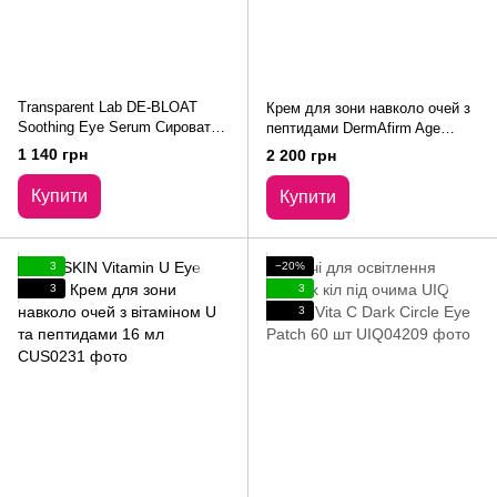
Transparent Lab DE-BLOAT
Крем для зони навколо очей з
Soothing Eye Serum Сироватка
пептидами DermAfirm Age
для шкіри навколо очей
Reviving Lifting Eye Cream 20
1 140 грн
2 200 грн
Транспарент Лаб 15 мл
мл
Купити
Купити
3
−20%
3
3
3