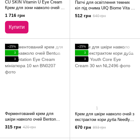
CU SKIN Vitamin U Eye Cream
Патчі для освітлення темних
Крем для зони навколо очей з
кіл під очима UIQ Biome Vita C
вітаміном U та пептидами 16
Dark Circle Eye Patch 60 шт
1 716 грн
512 грн
640 грн
мл
Купити
−25%
−25%
3
3
3
3
1
Ферментований крем для
Крем для шкіри навколо очей з
шкіри навколо очей Benton
екстрактом кори дуба Needly
Fermentation Eye Cream
Youth Core Eye Cream 30 мл
315 грн
670 грн
420 грн
893 грн
мініатюра 10 мл