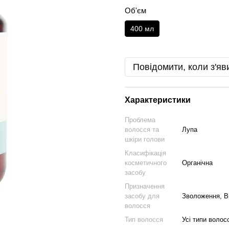
Об'єм
400 мл
Повідомити, коли з'яв
Характеристики
Проблема
волосся та
Лупа
шкіри голови
Класифікація
косметичного
Органічна
засобу
Призначення
засобу для
Зволоження, В
волосся
Тип волосся
Усі типи волос