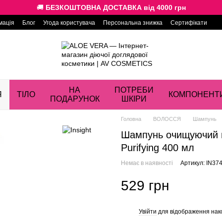
🚚
БЕЗКОШТОВНА ДОСТАВКА від 4000 грн
мація
Блог
Угода користувача
Персональна знижка
Сертифікати
НА
ПОТРЕБИ
Я
ТІЛО
КОМПОНЕНТ
ПОДАРУНОК
ШКІРИ
Головна
ВОЛОССЯ
Шампунь
Шампунь очищуючий пр
Purifying 400 мл
Немає в наявності
Артикул: IN37
529 грн
Увійти
для відображення нак
%