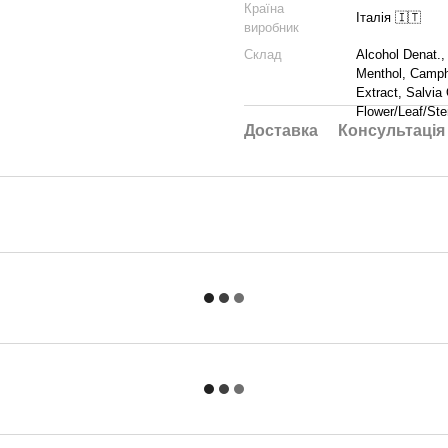
Країна
Італія 🇮🇹
виробник
Склад
Alcohol Denat.,
Menthol, Campho
Extract, Salvia
Flower/Leaf/Ste
Доставка
Консультація