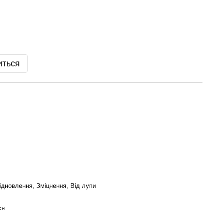
иться
ідновлення, Зміцнення, Від лупи
ся