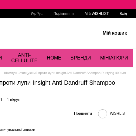
Порівняння
Укр
Рус
Мій WISHLIST
Вхід
Мій кошик
ANTI-
И
HOME
БРЕНДИ
МІНІАТЮРИ
CELLULITE
Шампунь очищуючий проти лупи Insight Anti Dandruff Shampoo Purifying 400 мл
оти лупи Insight Anti Dandruff Shampoo
41
1 відгук
Порівняти
WISHLIST
опичувальної знижки