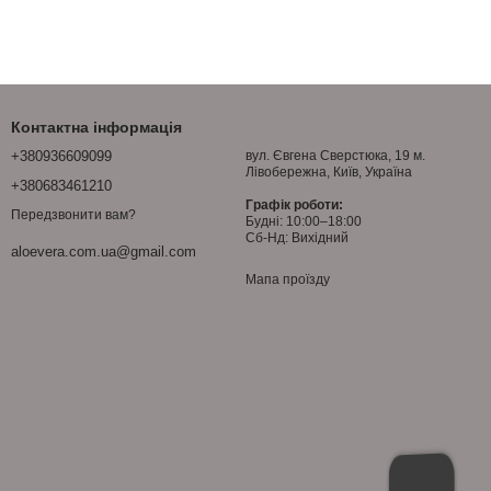
Контактна інформація
+380936609099
вул. Євгена Сверстюка, 19 м.
Лівобережна, Київ, Україна
+380683461210
Графік роботи:
Передзвонити вам?
Будні: 10:00–18:00
Сб-Нд: Вихідний
aloevera.com.ua@gmail.com
Мапа проїзду