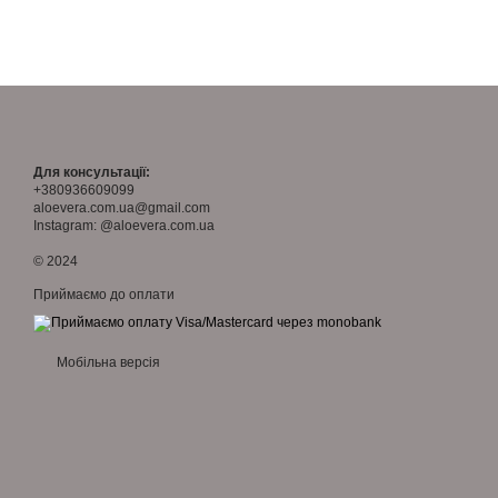
Для консультації:
+380936609099
aloevera.com.ua@gmail.com
Instagram: @aloevera.com.ua
© 2024
Приймаємо до оплати
Мобільна версія