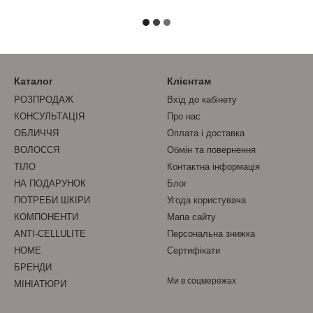
Каталог
Клієнтам
РОЗПРОДАЖ
Вхід до кабінету
КОНСУЛЬТАЦІЯ
Про нас
ОБЛИЧЧЯ
Оплата і доставка
ВОЛОССЯ
Обмін та повернення
ТІЛО
Контактна інформація
НА ПОДАРУНОК
Блог
ПОТРЕБИ ШКІРИ
Угода користувача
КОМПОНЕНТИ
Мапа сайту
ANTI-CELLULITE
Персональна знижка
HOME
Сертифікати
БРЕНДИ
Ми в соцмережах
МІНІАТЮРИ