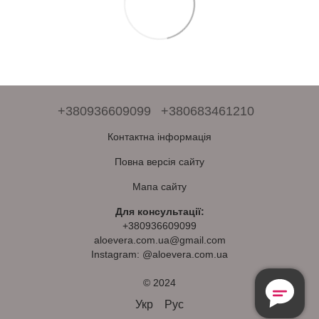
+380936609099
+380683461210
Контактна інформація
Повна версія сайту
Мапа сайту
Для консультації:
+380936609099
aloevera.com.ua@gmail.com
Instagram: @aloevera.com.ua
© 2024
Безкоштовна
Консультація
Укр
Рус