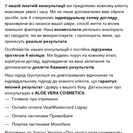
У
нашій платній консультації
ми приділяємо кожному клієнту
максимум уваги і часу. Ми не лише допомагаємо вам обрати
засоби, але й створюємо
індивідуальну схему догляду
,
враховуючи всі нюанси вашої шкіри, спосіб життя та вплив
зовнішніх факторів. Наші
косметологи
ретельно аналізують
всі продукти, які ви використовуєте, і пропонують зміни, що
принесуть
реальні результати
.
Особливістю наших консультацій є постійна
підтримка
протягом 4 місяців
. Ми будемо поруч на кожному етапі,
коригуючи догляд, відповідаючи на ваші запитання та
допомагаючи
досягти бажаних результатів
.
Наш підхід ґрунтується на довготривалих відносинах та
індивідуальному підході до кожного клієнта, що
гарантує
якісний результат
і довіру з вашого боку.
Детальніше
про
консультацію в
ALOE VERA COSMETICS
.
Готівкою при отриманні
Онлайн оплата Visa/Mastercard Liqpay
Оплата частинами ПриватБанк
Покупка частинами Монобанк
Відповідно до Закону України «Про захист прав споживачів»,