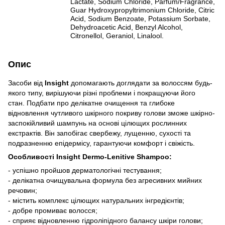
Lactate, Sodium Chloride, Parfum/Fragrance,
Guar Hydroxypropyltrimonium Chloride, Citric
Acid, Sodium Benzoate, Potassium Sorbate,
Dehydroacetic Acid, Benzyl Alcohol,
Citronellol, Geraniol, Linalool.
Опис
Засоби від
Insight
допомагають доглядати за волоссям будь-
якого типу, вирішуючи різні проблеми і покращуючи його
стан. Подбати про делікатне очищення та глибоке
відновлення чутливого шкірного покриву голови зможе шкірно-
заспокійливий шампунь на основі цілющих рослинних
екстрактів. Він запобігає свербежу, лущенню, сухості та
подразненню епідермісу, гарантуючи комфорт і свіжість.
Особливості Insight Dermo-Lenitive Shampoo:
- успішно пройшов дерматологічні тестування;
- делікатна очищувальна формула без агресивних мийних
речовин;
- містить комплекс цілющих натуральних інгредієнтів;
- добре промиває волосся;
- сприяє відновленню гідроліпідного балансу шкіри голови;