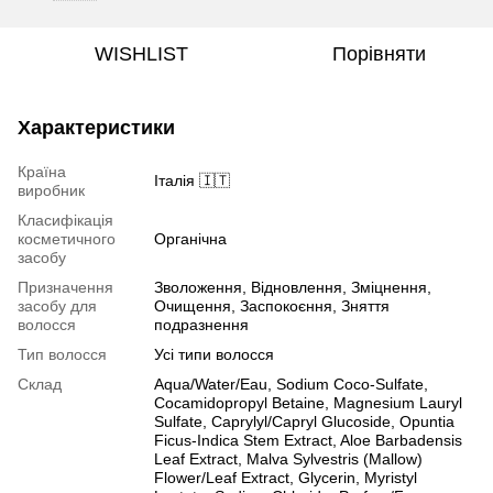
WISHLIST
Порівняти
Характеристики
Країна
Італія 🇮🇹
виробник
Класифікація
косметичного
Органічна
засобу
Призначення
Зволоження, Відновлення, Зміцнення,
засобу для
Очищення, Заспокоєння, Зняття
волосся
подразнення
Тип волосся
Усі типи волосся
Склад
Aqua/Water/Eau, Sodium Coco-Sulfate,
Cocamidopropyl Betaine, Magnesium Lauryl
Sulfate, Caprylyl/Capryl Glucoside, Opuntia
Ficus-Indica Stem Extract, Aloe Barbadensis
Leaf Extract, Malva Sylvestris (Mallow)
Flower/Leaf Extract, Glycerin, Myristyl