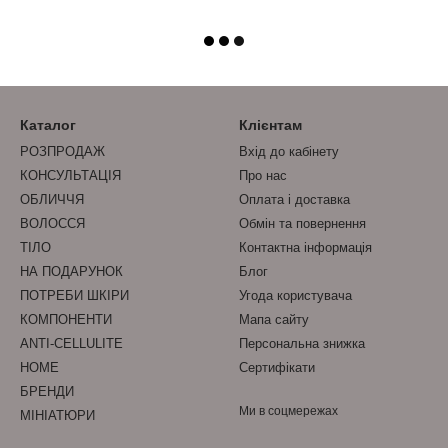
Каталог
Клієнтам
РОЗПРОДАЖ
Вхід до кабінету
КОНСУЛЬТАЦІЯ
Про нас
ОБЛИЧЧЯ
Оплата і доставка
ВОЛОССЯ
Обмін та повернення
ТІЛО
Контактна інформація
НА ПОДАРУНОК
Блог
ПОТРЕБИ ШКІРИ
Угода користувача
КОМПОНЕНТИ
Мапа сайту
ANTI-CELLULITE
Персональна знижка
HOME
Сертифікати
БРЕНДИ
Ми в соцмережах
МІНІАТЮРИ