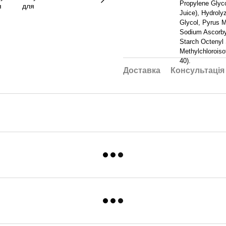
Propylene Glyc
Juice), Hydroly
Glycol, Pyrus M
Sodium Ascorbyl
Starch Octenyl 
Methylchloroiso
40).
Доставка
Консультація