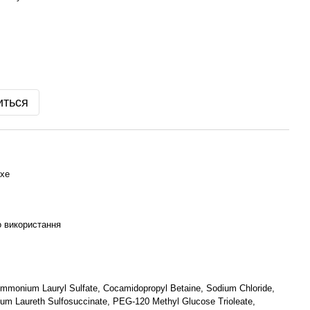
иться
хе
 використання
Ammonium Lauryl Sulfate, Cocamidopropyl Betaine, Sodium Chloride,
ium Laureth Sulfosuccinate, PEG-120 Methyl Glucose Trioleate,