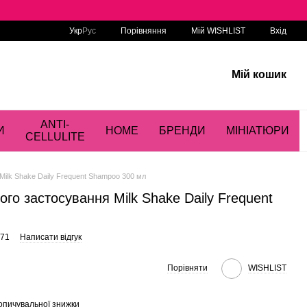
Порівняння
Укр
Рус
Мій WISHLIST
Вхід
Мій кошик
ANTI-
И
HOME
БРЕНДИ
МІНІАТЮРИ
CELLULITE
ilk Shake Daily Frequent Shampoo 300 мл
о застосування Milk Shake Daily Frequent
171
Написати відгук
Порівняти
WISHLIST
опичувальної знижки