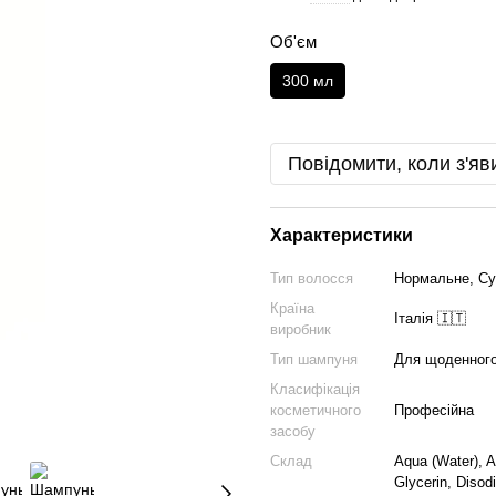
Об'єм
300 мл
Повідомити, коли з'яв
Характеристики
Тип волосся
Нормальне, Су
Країна
Італія 🇮🇹
виробник
Тип шампуня
Для щоденного
Класифікація
косметичного
Професійна
засобу
Склад
Aqua (Water), 
Glycerin, Disod