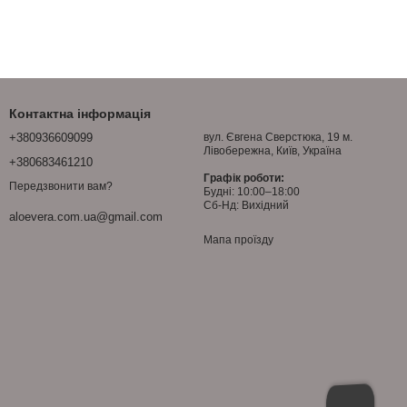
Контактна інформація
+380936609099
вул. Євгена Сверстюка, 19 м.
Лівобережна, Київ, Україна
+380683461210
Графік роботи:
Передзвонити вам?
Будні: 10:00–18:00
Сб-Нд: Вихідний
aloevera.com.ua@gmail.com
Мапа проїзду