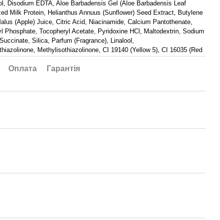
ol, Disodium EDTA, Aloe Barbadensis Gel (Aloe Barbadensis Leaf
zed Milk Protein, Helianthus Annuus (Sunflower) Seed Extract, Butylene
alus (Apple) Juice, Citric Acid, Niacinamide, Calcium Pantothenate,
 Phosphate, Tocopheryl Acetate, Pyridoxine HCl, Maltodextrin, Sodium
Succinate, Silica, Parfum (Fragrance), Linalool,
thiazolinone, Methylisothiazolinone, CI 19140 (Yellow 5), CI 16035 (Red
Оплата
Гарантія