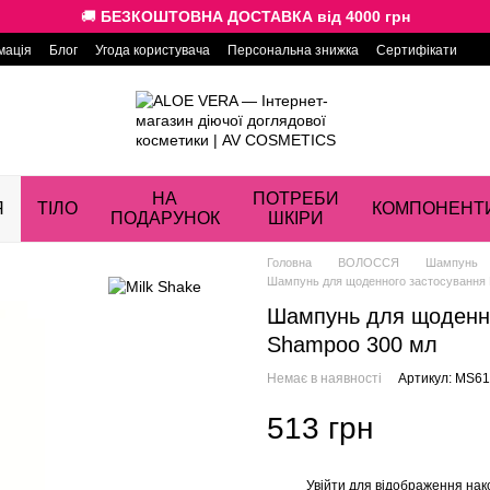
🚚
БЕЗКОШТОВНА ДОСТАВКА від 4000 грн
мація
Блог
Угода користувача
Персональна знижка
Сертифікати
НА
ПОТРЕБИ
Я
ТІЛО
КОМПОНЕНТ
ПОДАРУНОК
ШКІРИ
Головна
ВОЛОССЯ
Шампунь
Шампунь для щоденного застосування M
Шампунь для щоденног
Shampoo 300 мл
Немає в наявності
Артикул: MS6
513 грн
Увійти
для відображення нак
%