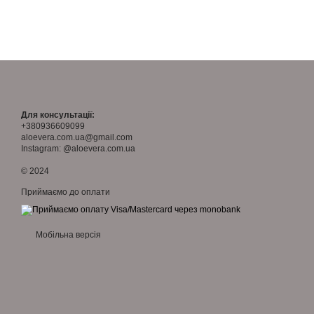
Для консультації:
+380936609099
aloevera.com.ua@gmail.com
Instagram: @aloevera.com.ua
© 2024
Приймаємо до оплати
Мобільна версія