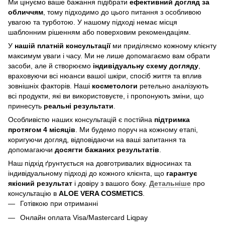
Ми цінуємо ваше бажання підібрати
ефективний догляд
за
обличчям
, тому підходимо до цього питання з особливою
увагою та турботою. У нашому підході немає місця
шаблонним рішенням або поверховим рекомендаціям.
У
нашій платній консультації
ми приділяємо кожному клієнту
максимум уваги і часу. Ми не лише допомагаємо вам обрати
засоби, але й створюємо
індивідуальну схему догляду
,
враховуючи всі нюанси вашої шкіри, спосіб життя та вплив
зовнішніх факторів. Наші
косметологи
ретельно аналізують
всі продукти, які ви використовуєте, і пропонують зміни, що
принесуть
реальні результати
.
Особливістю наших консультацій є постійна
підтримка
протягом 4 місяців
. Ми будемо поруч на кожному етапі,
коригуючи догляд, відповідаючи на ваші запитання та
допомагаючи
досягти бажаних результатів
.
Наш підхід ґрунтується на довготривалих відносинах та
індивідуальному підході до кожного клієнта, що
гарантує
якісний результат
і довіру з вашого боку.
Детальніше
про
консультацію в
ALOE VERA COSMETICS
.
Готівкою при отриманні
Онлайн оплата Visa/Mastercard Liqpay