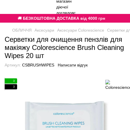
🚚
БЕЗКОШТОВНА ДОСТАВКА від 4000 грн
ОБЛИЧЧЯ
Аксесуари
Аксесуари Colorescience
Серветки дл
Серветки для очищення пензлів для
макіяжу Colorescience Brush Cleaning
Wipes 20 шт
Артикул:
CSBRUSHWIPES
Написати відгук
3
3