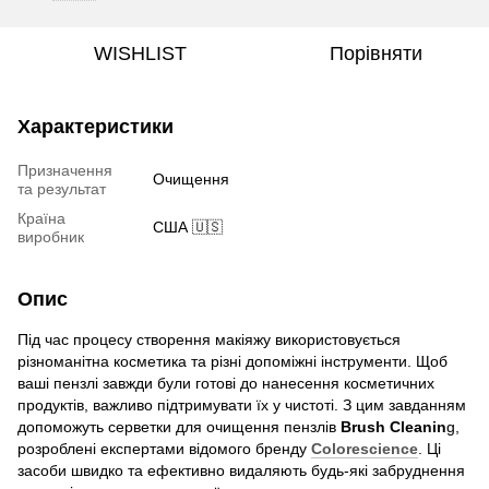
WISHLIST
Порівняти
Характеристики
Призначення
Очищення
та результат
Країна
США 🇺🇸
виробник
Опис
Під час процесу створення макіяжу використовується
різноманітна косметика та різні допоміжні інструменти. Щоб
ваші пензлі завжди були готові до нанесення косметичних
продуктів, важливо підтримувати їх у чистоті. З цим завданням
допоможуть серветки для очищення пензлів
Brush Cleanin
g,
розроблені експертами відомого бренду
Colorescience
. Ці
засоби швидко та ефективно видаляють будь-які забруднення