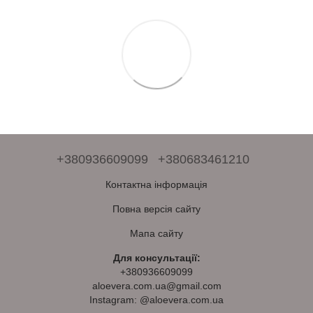
+380936609099
+380683461210
Контактна інформація
Повна версія сайту
Мапа сайту
Для консультації:
+380936609099
aloevera.com.ua@gmail.com
Instagram: @aloevera.com.ua