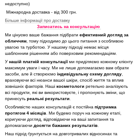
недоступно)
Міжнародна доставка - від 300 грн.
Більше інформації про доставку
Записатись на консультацію
Ми цінуємо ваше бажання підібрати
ефективний догляд
за
обличчям
, тому підходимо до цього питання з особливою
увагою та турботою. У нашому підході немає місця
шаблонним рішенням або поверховим рекомендаціям.
У
нашій платній консультації
ми приділяємо кожному клієнту
максимум уваги і часу. Ми не лише допомагаємо вам обрати
засоби, але й створюємо
індивідуальну схему догляду
,
враховуючи всі нюанси вашої шкіри, спосіб життя та вплив
зовнішніх факторів. Наші
косметологи
ретельно аналізують
всі продукти, які ви використовуєте, і пропонують зміни, що
принесуть
реальні результати
.
Особливістю наших консультацій є постійна
підтримка
протягом 4 місяців
. Ми будемо поруч на кожному етапі,
коригуючи догляд, відповідаючи на ваші запитання та
допомагаючи
досягти бажаних результатів
.
Наш підхід ґрунтується на довготривалих відносинах та