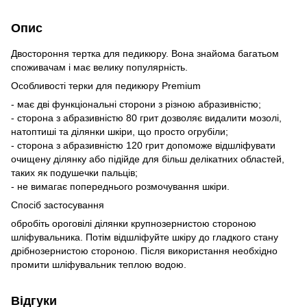
Опис
Двостороння тертка для педикюру. Вона знайома багатьом
споживачам і має велику популярність.
Особливості терки для педикюру Premium
- має дві функціональні сторони з різною абразивністю;
- сторона з абразивністю 80 грит дозволяє видалити мозолі,
натоптиші та ділянки шкіри, що просто огрубіли;
- сторона з абразивністю 120 грит допоможе відшліфувати
очищену ділянку або підійде для більш делікатних областей,
таких як подушечки пальців;
- не вимагає попереднього розмочування шкіри.
Спосіб застосування
обробіть ороговілі ділянки крупнозернистою стороною
шліфувальника. Потім відшліфуйте шкіру до гладкого стану
дрібнозернистою стороною. Після використання необхідно
промити шліфувальник теплою водою.
Відгуки