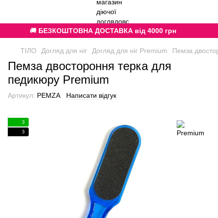
🚚
БЕЗКОШТОВНА ДОСТАВКА від 4000 грн
ТІЛО
Догляд для ніг
Догляд для ніг Premium
Пемза двосто
Пемза двостороння терка для
педикюру Premium
Артикул:
PEMZA
Написати відгук
3
3