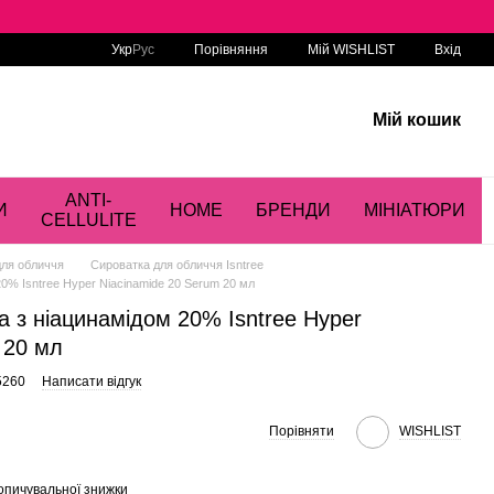
Порівняння
Укр
Рус
Мій WISHLIST
Вхід
Мій кошик
ANTI-
И
HOME
БРЕНДИ
МІНІАТЮРИ
CELLULITE
для обличчя
Сироватка для обличчя Isntree
0% Isntree Hyper Niacinamide 20 Serum 20 мл
 з ніацинамідом 20% Isntree Hyper
 20 мл
5260
Написати відгук
Порівняти
WISHLIST
опичувальної знижки