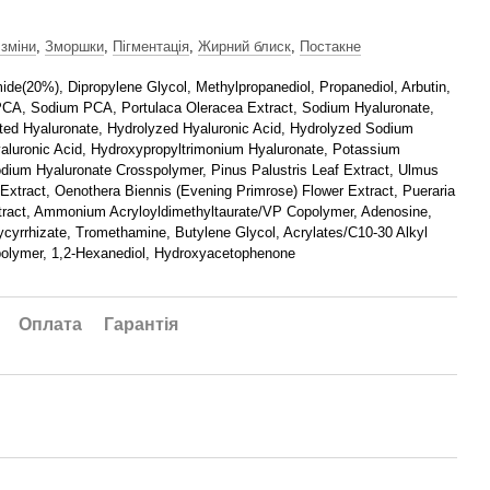
 зміни
,
Зморшки
,
Пігментація
,
Жирний блиск
,
Постакне
ide(20%), Dipropylene Glycol, Methylpropanediol, Propanediol, Arbutin,
 PCA, Sodium PCA, Portulaca Oleracea Extract, Sodium Hyaluronate,
ted Hyaluronate, Hydrolyzed Hyaluronic Acid, Hydrolyzed Sodium
aluronic Acid, Hydroxypropyltrimonium Hyaluronate, Potassium
dium Hyaluronate Crosspolymer, Pinus Palustris Leaf Extract, Ulmus
Extract, Oenothera Biennis (Evening Primrose) Flower Extract, Pueraria
tract, Ammonium Acryloyldimethyltaurate/VP Copolymer, Adenosine,
cyrrhizate, Tromethamine, Butylene Glycol, Acrylates/C10-30 Alkyl
polymer, 1,2-Hexanediol, Hydroxyacetophenone
Оплата
Гарантія