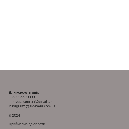
Для консультації:
+380936609099
aloevera.com.ua@gmail.com
Instagram: @aloevera.com.ua
© 2024
Приймаємо до оплати