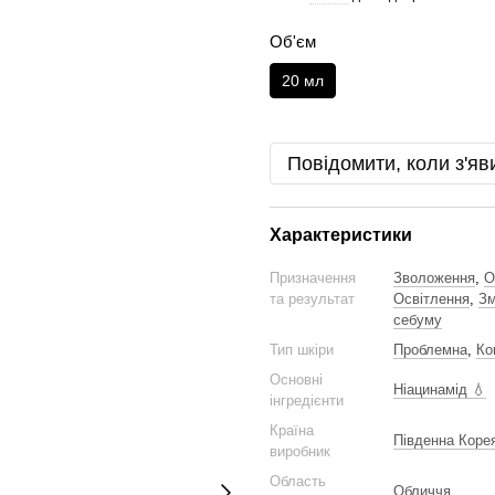
Об'єм
20 мл
Повідомити, коли з'яв
Характеристики
Призначення
Зволоження
,
О
та результат
Освітлення
,
Зм
себуму
Тип шкіри
Проблемна
,
Ко
Основні
Ніацинамід 💧
інгредієнти
Країна
Південна Коре
виробник
Область
Обличчя