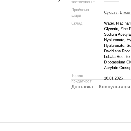
застосування
Проблема
Сухість
,
Вікові
шкіри
Склад
Water, Niacinam
Glycerin, Zinc
Sodium Acetyla
Hyaluronate, Hy
Hyaluronate, So
Davidiana Root 
Lobata Root Ex
Dipotassium Gly
Acrylate Cross
Термін
18.01.2026
придатності
Доставка
Консультація