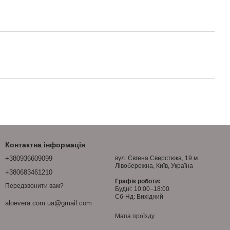
Контактна інформація
+380936609099
вул. Євгена Сверстюка, 19 м.
Лівобережна, Київ, Україна
+380683461210
Графік роботи:
Передзвонити вам?
Будні: 10:00–18:00
Сб-Нд: Вихідний
aloevera.com.ua@gmail.com
Мапа проїзду