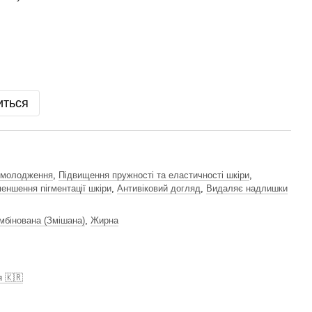
иться
молодження
,
Підвищення пружності та еластичності шкіри
,
еншення пігментації шкіри
,
Антивіковий догляд
,
Видаляє надлишки
мбінована (Змішана)
,
Жирна
я 🇰🇷