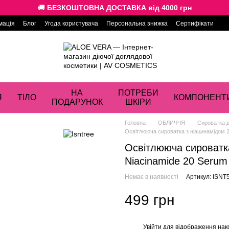
🚚
БЕЗКОШТОВНА ДОСТАВКА від 4000 грн
мація
Блог
Угода користувача
Персональна знижка
Сертифікати
НА
ПОТРЕБИ
Я
ТІЛО
КОМПОНЕНТ
ПОДАРУНОК
ШКІРИ
Головна
ОБЛИЧЧЯ
Сироватка 
Освітлююча сироватка з ніацинамідом 2
Освітлююча сироватка
Niacinamide 20 Serum
Немає в наявності
Артикул: ISNT
499 грн
Увійти
для відображення нак
%