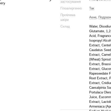
застосування
Гіпоалергенно
Так
Проблема
Акне
,
Подразн
шкіри
Склад
Water, Disodiu
Glutamate, 1,2
Acid, Fragranc
Isopropyl Alco
Extract, Cente
Caudatus Seed 
Extract, Camell
(Wheat) Sprout
Extract, Brassi
Extract, Gluco
Rapeseedate Fe
Root Extract, P
Extract, Cnidiu
Caesalpinia Sa
Portulaca Oler
Juice, Eucommi
Extract, Lactob
Armeniaca (Apr