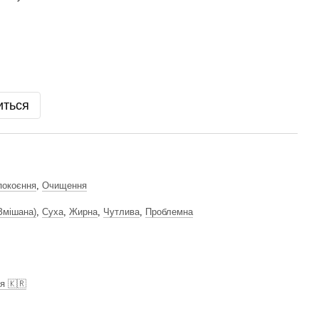
иться
покоєння
,
Очищення
Змішана)
,
Суха
,
Жирна
,
Чутлива
,
Проблемна
я 🇰🇷