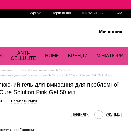
Порівняння
Укр
Рус
Мій WISHLIST
Вхід
Мій кошик
ANTI-
И
HOME
БРЕНДИ
МІНІАТЮРИ
CELLULITE
 вмивання
Засоби для вмивання Dr.Ceuracle
вання для проблемної шкіри Dr.Ceuracle АC Сure Solution Pink Gel 50 мл
юючий гель для вмивання для проблемної
Сure Solution Pink Gel 50 мл
4150
Написати відгук
Порівняти
WISHLIST
опичувальної знижки