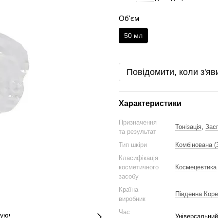
Об'єм
50 мл
Повідомити, коли з'яв
Характеристики
Призначення
Тонізація
,
Зас
та результат
Тип шкіри
Комбінована (
Класифікація
косметичного
Космецевтика
засобу
Країна
Південна Коре
виробник
Час
Універсальний