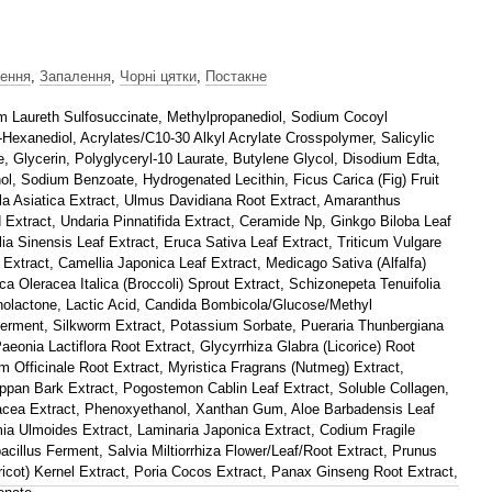
ення
,
Запалення
,
Чорні цятки
,
Постакне
m Laureth Sulfosuccinate, Methylpropanediol, Sodium Cocoyl
-Hexanediol, Acrylates/C10-30 Alkyl Acrylate Crosspolymer, Salicylic
e, Glycerin, Polyglyceryl-10 Laurate, Butylene Glycol, Disodium Edta,
hol, Sodium Benzoate, Hydrogenated Lecithin, Ficus Carica (Fig) Fruit
lla Asiatica Extract, Ulmus Davidiana Root Extract, Amaranthus
Extract, Undaria Pinnatifida Extract, Ceramide Np, Ginkgo Biloba Leaf
ia Sinensis Leaf Extract, Eruca Sativa Leaf Extract, Triticum Vulgare
 Extract, Camellia Japonica Leaf Extract, Medicago Sativa (Alfalfa)
ca Oleracea Italica (Broccoli) Sprout Extract, Schizonepeta Tenuifolia
nolactone, Lactic Acid, Candida Bombicola/Glucose/Methyl
rment, Silkworm Extract, Potassium Sorbate, Pueraria Thunbergiana
aeonia Lactiflora Root Extract, Glycyrrhiza Glabra (Licorice) Root
m Officinale Root Extract, Myristica Fragrans (Nutmeg) Extract,
ppan Bark Extract, Pogostemon Cablin Leaf Extract, Soluble Collagen,
acea Extract, Phenoxyethanol, Xanthan Gum, Aloe Barbadensis Leaf
a Ulmoides Extract, Laminaria Japonica Extract, Codium Fragile
acillus Ferment, Salvia Miltiorrhiza Flower/Leaf/Root Extract, Prunus
icot) Kernel Extract, Poria Cocos Extract, Panax Ginseng Root Extract,