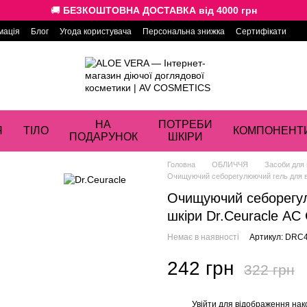
🚚
БЕЗКОШТОВНА ДОСТАВКА від 4000 грн
мація
Блог
Угода користувача
Персональна знижка
Сертифікати
НА
ПОТРЕБИ
Я
ТІЛО
КОМПОНЕНТ
ПОДАРУНОК
ШКІРИ
Головна
ОБЛИЧЧЯ
Засоби для
Очищуючий себорегулюючий гель для вми
Очищуючий себорегул
шкіри Dr.Ceuracle АC 
Немає в наявності
Артикул: DRC
242 грн
322 грн
Увійти
для відображення нак
%