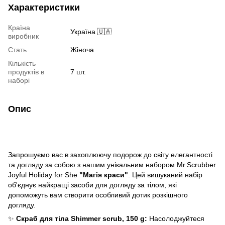
Характеристики
Країна
Україна 🇺🇦
виробник
Стать
Жіноча
Кількість
продуктів в
7 шт.
наборі
Опис
Запрошуємо вас в захоплюючу подорож до світу елегантності
та догляду за собою з нашим унікальним набором Mr.Scrubber
Joyful Holiday for She
"Магія краси"
. Цей вишуканий набір
об'єднує найкращі засоби для догляду за тілом, які
допоможуть вам створити особливий дотик розкішного
догляду.
✨
Скраб для тіла Shimmer scrub, 150 g:
Насолоджуйтеся