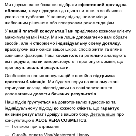
Ми цінуємо ваше бажання підібрати
ефективний догляд
за
обличчям
, тому підходимо до цього питання з особливою
увагою та турботою. У нашому підході немає місця
шаблонним рішенням або поверховим рекомендаціям.
У
нашій платній консультації
ми приділяємо кожному клієнту
максимум уваги і часу. Ми не лише допомагаємо вам обрати
засоби, але й створюємо
індивідуальну схему догляду
,
враховуючи всі нюанси вашої шкіри, спосіб життя та вплив
зовнішніх факторів. Наші
косметологи
ретельно аналізують
всі продукти, які ви використовуєте, і пропонують зміни, що
принесуть
реальні результати
.
Особливістю наших консультацій є постійна
підтримка
протягом 4 місяців
. Ми будемо поруч на кожному етапі,
коригуючи догляд, відповідаючи на ваші запитання та
допомагаючи
досягти бажаних результатів
.
Наш підхід ґрунтується на довготривалих відносинах та
індивідуальному підході до кожного клієнта, що
гарантує
якісний результат
і довіру з вашого боку.
Детальніше
про
консультацію в
ALOE VERA COSMETICS
.
Готівкою при отриманні
Онлайн оплата Visa/Mastercard Liqpay