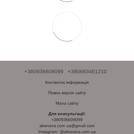
+380936609099
+380683461210
Контактна інформація
Повна версія сайту
Мапа сайту
Для консультації:
+380936609099
aloevera.com.ua@gmail.com
Instagram: @aloevera.com.ua