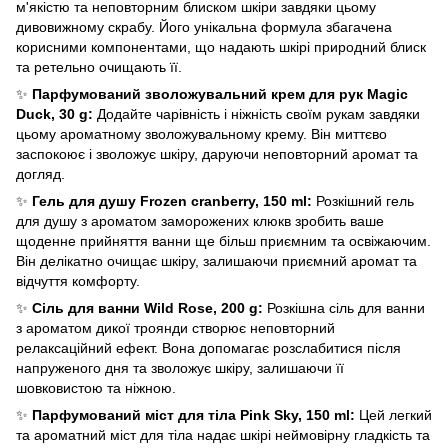
м'якістю та неповторним блиском шкіри завдяки цьому
дивовижному скрабу. Його унікальна формула збагачена
корисними компонентами, що надають шкірі природний блиск
та ретельно очищають її.
✨
Парфумований зволожувальний крем для рук Magic
Duck, 30 g:
Додайте чарівність і ніжність своїм рукам завдяки
цьому ароматному зволожувальному крему. Він миттєво
заспокоює і зволожує шкіру, даруючи неповторний аромат та
догляд.
✨
Гель для душу Frozen cranberry, 150 ml:
Розкішний гель
для душу з ароматом заморожених клюкв зробить ваше
щоденне прийняття ванни ще більш приємним та освіжаючим.
Він делікатно очищає шкіру, залишаючи приємний аромат та
відчуття комфорту.
✨
Сіль для ванни Wild Rose, 200 g:
Розкішна сіль для ванни
з ароматом дикої троянди створює неповторний
релаксаційний ефект. Вона допомагає розслабитися після
напруженого дня та зволожує шкіру, залишаючи її
шовковистою та ніжною.
✨
Парфумований міст для тіла Pink Sky, 150 ml:
Цей легкий
та ароматний міст для тіла надає шкірі неймовірну гладкість та