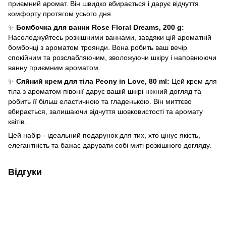
приємний аромат. Він швидко вбирається і дарує відчуття
комфорту протягом усього дня.
✨
Бомбочка для ванни Rose Floral Dreams, 200 g:
Насолоджуйтесь розкішними ваннами, завдяки цій ароматній
бомбочці з ароматом троянди. Вона робить ваш вечір
спокійним та розслабляючим, зволожуючи шкіру і наповнюючи
ванну приємним ароматом.
✨
Сяйний крем для тіла Peony in Love, 80 ml:
Цей крем для
тіла з ароматом півонії дарує вашій шкірі ніжний догляд та
робить її більш еластичною та гладенькою. Він миттєво
вбирається, залишаючи відчуття шовковистості та аромату
квітів.
Цей набір - ідеальний подарунок для тих, хто цінує якість,
елегантність та бажає дарувати собі миті розкішного догляду.
Відгуки