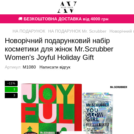
🚚
БЕЗКОШТОВНА ДОСТАВКА від 4000 грн
НА ПОДАРУНОК
НА ПОДАРУНОК Mr. Scrubber
Новорічний 
Новорічний подарунковий набір
косметики для жінок Mr.Scrubber
Women's Joyful Holiday Gift
Артикул:
M1080
Написати відгук
−11%
3
3