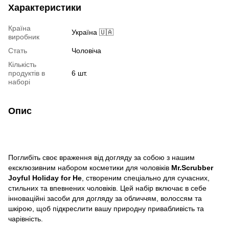
Характеристики
Країна
Україна 🇺🇦
виробник
Стать
Чоловіча
Кількість
продуктів в
6 шт.
наборі
Опис
Поглибіть своє враження від догляду за собою з нашим
ексклюзивним набором косметики для чоловіків
Mr.Scrubber
Joyful Holiday for He
, створеним спеціально для сучасних,
стильних та впевнених чоловіків. Цей набір включає в себе
інноваційні засоби для догляду за обличчям, волоссям та
шкірою, щоб підкреслити вашу природну привабливість та
чарівність.