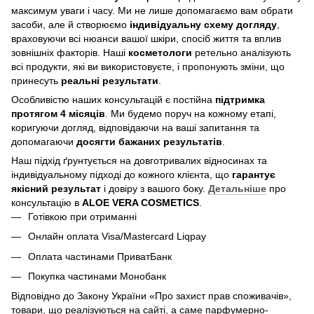
максимум уваги і часу. Ми не лише допомагаємо вам обрати
засоби, але й створюємо
індивідуальну схему догляду
,
враховуючи всі нюанси вашої шкіри, спосіб життя та вплив
зовнішніх факторів. Наші
косметологи
ретельно аналізують
всі продукти, які ви використовуєте, і пропонують зміни, що
принесуть
реальні результати
.
Особливістю наших консультацій є постійна
підтримка
протягом 4 місяців
. Ми будемо поруч на кожному етапі,
коригуючи догляд, відповідаючи на ваші запитання та
допомагаючи
досягти бажаних результатів
.
Наш підхід ґрунтується на довготривалих відносинах та
індивідуальному підході до кожного клієнта, що
гарантує
якісний результат
і довіру з вашого боку.
Детальніше
про
консультацію в
ALOE VERA COSMETICS
.
Готівкою при отриманні
Онлайн оплата Visa/Mastercard Liqpay
Оплата частинами ПриватБанк
Покупка частинами Монобанк
Відповідно до Закону України «Про захист прав споживачів»,
товари, що реалізуються на сайті, а саме парфумерно-