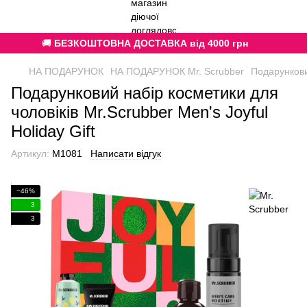
🚚
БЕЗКОШТОВНА ДОСТАВКА від 4000 грн
НА ПОДАРУНОК
НА ПОДАРУНОК Mr. Scrubber
Подарунковий
Подарунковий набір косметики для
чоловіків Mr.Scrubber Men's Joyful
Holiday Gift
Артикул:
M1081
Написати відгук
−46%
3
3