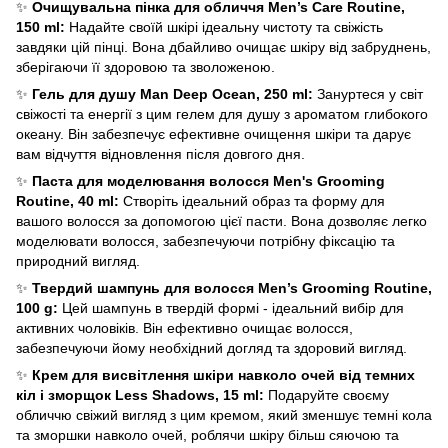
✨
Очищувальна пінка для обличчя Men’s Care Routine,
150 ml:
Надайте своїй шкірі ідеальну чистоту та свіжість
завдяки цій пінці. Вона дбайливо очищає шкіру від забруднень,
зберігаючи її здоровою та зволоженою.
✨
Гель для душу Man Deep Ocean, 250 ml:
Зануртеся у світ
свіжості та енергії з цим гелем для душу з ароматом глибокого
океану. Він забезпечує ефективне очищення шкіри та дарує
вам відчуття відновлення після довгого дня.
✨
Паста для моделювання волосся Men's Grooming
Routine, 40 ml:
Створіть ідеальний образ та форму для
вашого волосся за допомогою цієї пасти. Вона дозволяє легко
моделювати волосся, забезпечуючи потрібну фіксацію та
природний вигляд.
✨
Твердий шампунь для волосся Men’s Grooming Routine,
100 g:
Цей шампунь в твердій формі - ідеальний вибір для
активних чоловіків. Він ефективно очищає волосся,
забезпечуючи йому необхідний догляд та здоровий вигляд.
✨
Крем для висвітлення шкіри навколо очей від темних
кіл і зморщок Less Shadows, 15 ml:
Подаруйте своєму
обличчю свіжий вигляд з цим кремом, який зменшує темні кола
та зморшки навколо очей, роблячи шкіру більш сяючою та