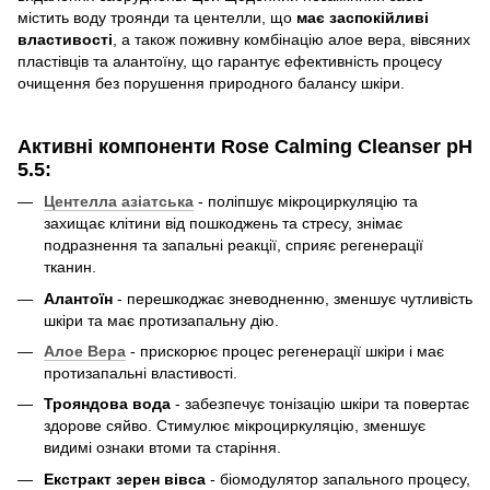
містить воду троянди та центелли, що
має заспокійливі
властивості
, а також поживну комбінацію алое вера, вівсяних
пластівців та алантоїну, що гарантує ефективність процесу
очищення без порушення природного балансу шкіри.
Активні компоненти Rose Calming Cleanser pH
5.5:
Центелла азіатська
- поліпшує мікроциркуляцію та
захищає клітини від пошкоджень та стресу, знімає
подразнення та запальні реакції, сприяє регенерації
тканин.
Алантоїн
- перешкоджає зневодненню, зменшує чутливість
шкіри та має протизапальну дію.
Алое Вера
- прискорює процес регенерації шкіри і має
протизапальні властивості.
Трояндова вода
- забезпечує тонізацію шкіри та повертає
здорове сяйво. Стимулює мікроциркуляцію, зменшує
видимі ознаки втоми та старіння.
Екстракт зерен вівса
- біомодулятор запального процесу,