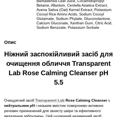
Barbadensis Leaf Juice, Cocamidopropyl
Betaine, Allantoin, Centella Asiatica Extract,
Avena Sativa (Oat) Kernel Extract, Potassium
Cocoyl Rice Amino Acids, Sodium Cocoyl
Glutamate, Sodium Phytate, Gluconolactone,
Calcium Gluconate, Xanthan Gum, Citric Acid,
Sodium Benzoate, Potassium Sorbate
Опис
Ніжний заспокійливий засіб для
очищення обличчя Transparent
Lab Rose Calming Cleanser pH
5.5
Очищуючий засіб
Transparent Lab
Rose Calming Cleanser
з
нейтральним pH
і низьким вмістом поверхнево-активних
речовин призначений для захисту шкіри та ефективного
видалення забруднень. Цей щоденний незамінний засіб