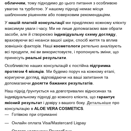
обличчям
, тому підходимо до цього питання з особливою
увагою та турботою. У нашому підході немає місця
шаблонним рішенням або поверховим рекомендаціям.
У
нашій платній консультації
ми приділяємо кожному клієнту
максимум уваги і часу. Ми не лише допомагаємо вам обрати
засоби, але й створюємо
індивідуальну схему догляду
,
враховуючи всі нюанси вашої шкіри, спосіб життя та вплив
зовнішніх факторів. Наші
косметологи
ретельно аналізують
всі продукти, які ви використовуєте, і пропонують зміни, що
принесуть
реальні результати
.
Особливістю наших консультацій є постійна
підтримка
протягом 4 місяців
. Ми будемо поруч на кожному етапі,
коригуючи догляд, відповідаючи на ваші запитання та
допомагаючи
досягти бажаних результатів
.
Наш підхід ґрунтується на довготривалих відносинах та
індивідуальному підході до кожного клієнта, що
гарантує
якісний результат
і довіру з вашого боку.
Детальніше
про
консультацію в
ALOE VERA COSMETICS
.
Готівкою при отриманні
Онлайн оплата Visa/Mastercard Liqpay
Оплата частинами ПриватБанк