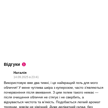
Відгуки
1
Наталія
14.09.2025 в 23:41
Використовую вже два тижні, і це найкращий гель для мого
обличчя! У мене чутлива шкіра з куперозом, часто з’являються
почервоніння після вмивання. З цим гелем такого немає —
після очищення обличчя не стягує і не свербить, а
відчувається чистота та м’якість. Подобається легкий аромат
троянди, зовсім не хімічний. Дуже делікатний склад, без