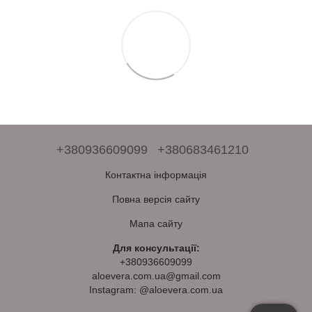
+380936609099
+380683461210
Контактна інформація
Повна версія сайту
Мапа сайту
Для консультації:
+380936609099
aloevera.com.ua@gmail.com
Instagram: @aloevera.com.ua