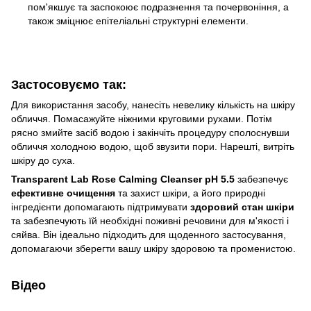
пом'якшує та заспокоює подразнення та почервоніння, а
також зміцнює епітеліальні структурні елементи.
Застосовуємо так:
Для використання засобу, нанесіть невелику кількість на шкіру
обличчя. Помасажуйте ніжними круговими рухами. Потім
рясно змийте засіб водою і закінчіть процедуру сполоснувши
обличчя холодною водою, щоб звузити пори. Нарешті, витріть
шкіру до суха.
Transparent Lab Rose Calming Cleanser pH 5.5
забезпечує
ефективне очищення
та захист шкіри, а його природні
інгредієнти допомагають підтримувати
здоровий стан шкіри
та забезпечують їй необхідні поживні речовини для м'якості і
сяйва. Він ідеально підходить для щоденного застосування,
допомагаючи зберегти вашу шкіру здоровою та променистою.
Відео