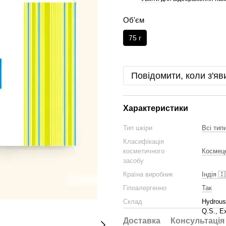
Об'єм
75 г
Повідомити, коли з'яв
Характеристики
Тип шкіри
Всі тип
Класифікація
косметичного
Космец
засобу
Країна виробник
Індія 🇮
Гіпоалергенно
Так
Склад
Hydrous
Q.S., E
Доставка
Консультація