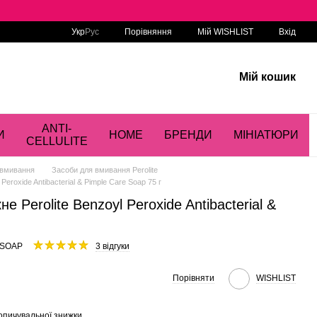
Порівняння
Укр
Рус
Мій WISHLIST
Вхід
Мій кошик
ANTI-
И
HOME
БРЕНДИ
МІНІАТЮРИ
CELLULITE
 вмивання
Засоби для вмивання Perolite
Peroxide Antibacterial & Pimple Care Soap 75 г
е Perolite Benzoyl Peroxide Antibacterial &
PSOAP
3 відгуки
Порівняти
WISHLIST
опичувальної знижки