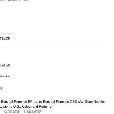
иться
и шкіри
евтика
🇳
 Benzoyl Peroxide BP eq. to Benzoyl Peroxide 2.5%w/w, Soap Noodles
xcipients Q.S., Colour and Perfume.
Оплата
Гарантія