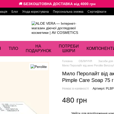
🚚
БЕЗКОШТОВНА ДОСТАВКА від 4000 грн
мація
Блог
Угода користувача
Персональна знижка
Сертифікати
НА
ПОТРЕБИ
Я
ТІЛО
КОМПОНЕНТ
ПОДАРУНОК
ШКІРИ
Головна
ОБЛИЧЧЯ
Засоби для
Мило Перолайт від акне Perolite Benzoyl 
Мило Перолайт від акн
Pimple Care Soap 75 г
Немає в наявності
Артикул: PLB
480 грн
Увійти
для відображення нак
%