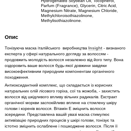
Hydrogenated Soybean Oil, Tocopherol,
Parfum (Fragrance), Glycerin, Citric Acid,
Magnesium Nitrate, Magnesium Chloride,
Methylchloroisothiazolinone,
Methylisothiazolinone.
Опис
Тонізуюча маска італійського
виробництва
Insight
- визнаного
експерта у сфері натурального догляду за волоссям -
продовжить молодість волосся незалежно від його типу. Вона
оздоровить ваше волосся будь-якої довжини завдяки
високоефективним природним компонентам органічного
походження.
Антиоксидантний комплекс, що складається із корисних
натуральних олій лісового горіха, сої та жожоба, - захистить
волосся від шкідливого впливу вільних радикалів. Екстракт
органічної моркви заспокійливо вплине на стомлену шкіру
голови і коренів волосся. Вітамін Е зміцнить волосся
зсередини. Представлена ​вашій увазі маска стимулює
активізацію природних процесів у шкірі голови, тонізує та
істотно зміцнить ослаблене і пошкоджене волосся. Після її