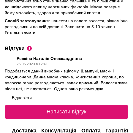
використання воно стане значно сильнішим та більш стійким
до шкідливого впливу негативних факторів. Маска поверне
йому молодість, здоров'я та привабливий вигляд.
Спосіб застосування:
нанести на вологе волосся, рівномірно
розподіливши по всій довжині. Залишити на 5-10 хвилин.
Ретельно змити.
Відгуки
1
Рєпкіна Наталія Олександрівна
26.06.2023 в 12:41
Подобається даний виробник вцілому. Шампуні, маски і
кондиціонери. Данна маска класна, консистенція хороша, по
волоссю гарно розподіляється, запах приємний. Волосся живе
після неї, не плутається. Однозначно рекомендую
Відповісти
Написати відгук
Доставка
Консультація
Оплата
Гарантія