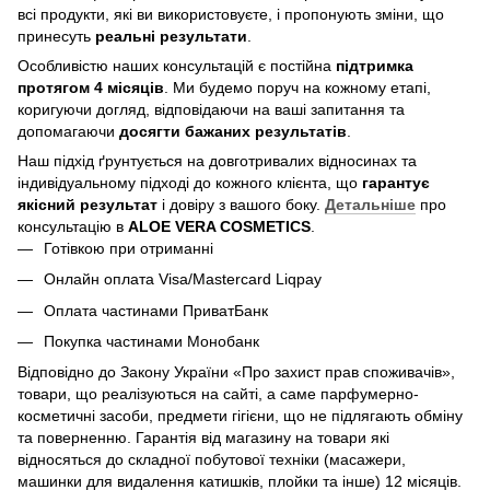
всі продукти, які ви використовуєте, і пропонують зміни, що
принесуть
реальні результати
.
Особливістю наших консультацій є постійна
підтримка
протягом 4 місяців
. Ми будемо поруч на кожному етапі,
коригуючи догляд, відповідаючи на ваші запитання та
допомагаючи
досягти бажаних результатів
.
Наш підхід ґрунтується на довготривалих відносинах та
індивідуальному підході до кожного клієнта, що
гарантує
якісний результат
і довіру з вашого боку.
Детальніше
про
консультацію в
ALOE VERA COSMETICS
.
Готівкою при отриманні
Онлайн оплата Visa/Mastercard Liqpay
Оплата частинами ПриватБанк
Покупка частинами Монобанк
Відповідно до Закону України «Про захист прав споживачів»,
товари, що реалізуються на сайті, а саме парфумерно-
косметичні засоби, предмети гігієни, що не підлягають обміну
та поверненню. Гарантія від магазину на товари які
відносяться до складної побутової техніки (масажери,
машинки для видалення катишків, плойки та інше) 12 місяців.