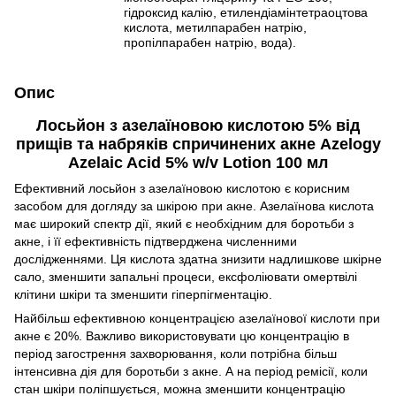
гідроксид калію, етилендіамінтетраоцтова
кислота, метилпарабен натрію,
пропілпарабен натрію, вода).
Опис
Лосьйон з азелаїновою кислотою 5% від
прищів та набряків спричинених акне Azelogy
Azelaic Acid 5% w/v Lotion 100 мл
Ефективний лосьйон з азелаїновою кислотою є корисним
засобом для догляду за шкірою при акне. Азелаїнова кислота
має широкий спектр дії, який є необхідним для боротьби з
акне, і її ефективність підтверджена численними
дослідженнями. Ця кислота здатна знизити надлишкове шкірне
сало, зменшити запальні процеси, ексфоліювати омертвілі
клітини шкіри та зменшити гіперпігментацію.
Найбільш ефективною концентрацією азелаїнової кислоти при
акне є 20%. Важливо використовувати цю концентрацію в
період загострення захворювання, коли потрібна більш
інтенсивна дія для боротьби з акне. А на період ремісії, коли
стан шкіри поліпшується, можна зменшити концентрацію