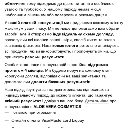
обличчям
, тому підходимо до цього питання з особливою
увагою та турботою. У нашому підході немає місця
шаблонним рішенням або поверховим рекомендаціям.
У
нашій платній консультації
ми приділяємо кожному клієнту
максимум уваги і часу. Ми не лише допомагаємо вам обрати
засоби, але й створюємо
індивідуальну схему догляду
,
враховуючи всі нюанси вашої шкіри, спосіб життя та вплив
зовнішніх факторів. Наші
косметологи
ретельно аналізують
всі продукти, які ви використовуєте, і пропонують зміни, що
принесуть
реальні результати
.
Особливістю наших консультацій є постійна
підтримка
протягом 4 місяців
. Ми будемо поруч на кожному етапі,
коригуючи догляд, відповідаючи на ваші запитання та
допомагаючи
досягти бажаних результатів
.
Наш підхід ґрунтується на довготривалих відносинах та
індивідуальному підході до кожного клієнта, що
гарантує
якісний результат
і довіру з вашого боку.
Детальніше
про
консультацію в
ALOE VERA COSMETICS
.
Готівкою при отриманні
Онлайн оплата Visa/Mastercard Liqpay