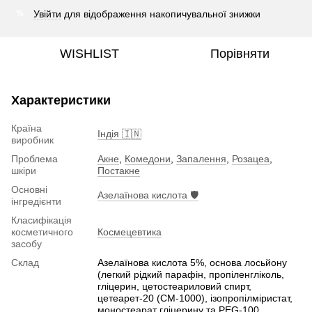
Увійти
для відображення накопичувальної знижки
%
WISHLIST
Порівняти
Характеристики
Країна
Індія 🇮🇳
виробник
Проблема
Акне
,
Комедони
,
Запалення
,
Розацеа
,
шкіри
Постакне
Основні
Азелаїнова кислота 🛡️
інгредієнти
Класифікація
косметичного
Космецевтика
засобу
Склад
Азелаїнова кислота 5%, основа лосьйону
(легкий рідкий парафін, пропіленгліколь,
гліцерин, цетостеариловий спирт,
цетеарет-20 (CM-1000), ізопропілміристат,
моностеарат гліцерину та PEG-100,