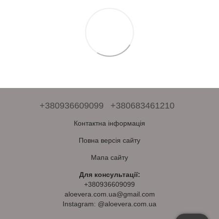
+380936609099
+380683461210
Контактна інформація
Повна версія сайту
Мапа сайту
Для консультації:
+380936609099
aloevera.com.ua@gmail.com
Instagram: @aloevera.com.ua