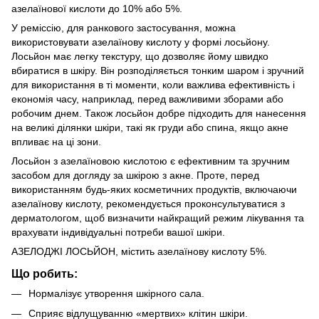
азелаїнової кислоти до 10% або 5%.
У реміссію, для ранкового застосування, можна
використовувати азелаїнову кислоту у формі лосьйону.
Лосьйон має легку текстуру, що дозволяє йому швидко
вбиратися в шкіру. Він розподіляється тонким шаром і зручний
для використання в ті моменти, коли важлива ефективність і
економія часу, наприклад, перед важливими зборами або
робочим днем. Також лосьйон добре підходить для нанесення
на великі ділянки шкіри, такі як груди або спина, якщо акне
впливає на ці зони.
Лосьйон з азелаїновою кислотою є ефективним та зручним
засобом для догляду за шкірою з акне. Проте, перед
використанням будь-яких косметичних продуктів, включаючи
азелаїнову кислоту, рекомендується проконсультуватися з
дерматологом, щоб визначити найкращий режим лікування та
врахувати індивідуальні потреби вашої шкіри.
АЗЕЛОДЖІ ЛОСЬЙОН, містить азелаїнову кислоту 5%.
Що робить:
Нормалізує утворення шкірного сала.
Сприяє відлущуванню «мертвих» клітин шкіри.