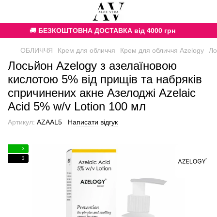
🚚
БЕЗКОШТОВНА ДОСТАВКА від 4000 грн
ОБЛИЧЧЯ
Крем для обличчя
Крем для обличчя Azelogy
Ло
Лосьйон Azelogy з азелаїновою
кислотою 5% від прищів та набряків
спричинених акне Азелоджі Azelaic
Acid 5% w/v Lotion 100 мл
Артикул:
AZAAL5
Написати відгук
3
3