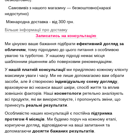
Самовивіз з нашого магазину — безкоштовно(наразі
недоступно)
Міжнародна доставка - від 300 грн.
Більше інформації про доставку
Записатись на консультацію
Ми цінуємо ваше бажання підібрати
ефективний догляд
за
обличчям
, тому підходимо до цього питання з особливою
увагою та турботою. У нашому підході немає місця
шаблонним рішенням або поверховим рекомендаціям.
У
нашій платній консультації
ми приділяємо кожному клієнту
максимум уваги і часу. Ми не лише допомагаємо вам обрати
засоби, але й створюємо
індивідуальну схему догляду
,
враховуючи всі нюанси вашої шкіри, спосіб життя та вплив
зовнішніх факторів. Наші
косметологи
ретельно аналізують
всі продукти, які ви використовуєте, і пропонують зміни, що
принесуть
реальні результати
.
Особливістю наших консультацій є постійна
підтримка
протягом 4 місяців
. Ми будемо поруч на кожному етапі,
коригуючи догляд, відповідаючи на ваші запитання та
допомагаючи
досягти бажаних результатів
.