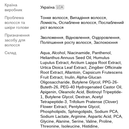
Країна
Україна 🇺🇦
виробник
Проблема
Тонке волосся, Випадіння волосся,
волосся та
Ломкість, Ослаблене волосся, Послаблений
шкіри голови
ріст волосся
Призначення
Зволоження, Відновлення, Оздоровлення,
засобу для
Поліпшення росту волосся, Заспокоєння
волосся
Склад
Aqua, Alcohol, Niacinamide, Panthenol,
Helianthus Annuus Seed Oil, Humulus
Lupulus Extract, Arctium Lappa Root Extract,
Urtica Dioica Leaf Extract, Zingiber Officinale
Root Extract, Allantoin, Capsicum Frutescens
Fruit Extract, Inulin, Alpha-Glucan
Oligosaccharide, Butylene Glycol, PPG-26-
Buteth-26, PEG-40 Hydrogenated Castor Oil,
Apigenin, Oleanolic Acid, Biotinoyl Tripeptide-
1, Butylene Glycol, Dextran, Acetyl
Tetrapeptide-3, Trifolium Pratense (Clover)
Flower Extract, Pentylene Glycol,
Phospholipids, Sphingolipids, Sodium PCA,
Sodium Lactate, Arginine, Aspartic Acid, PCA,
Glycine, Alanine, Serine, Valine, Proline,
Threonine, Isoleucine, Histidine,