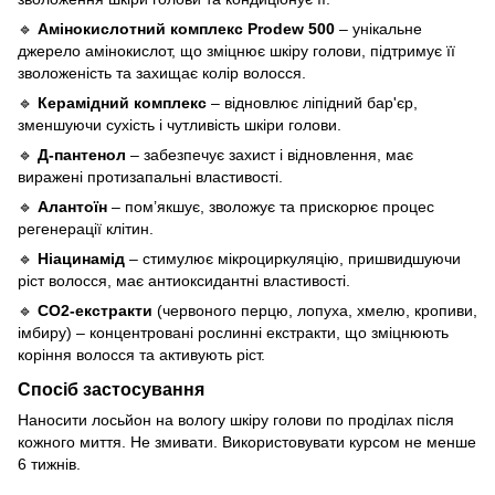
🔹
Амінокислотний комплекс Prodew 500
– унікальне
джерело амінокислот, що зміцнює шкіру голови, підтримує її
зволоженість та захищає колір волосся.
🔹
Керамідний комплекс
– відновлює ліпідний бар'єр,
зменшуючи сухість і чутливість шкіри голови.
🔹
Д-пантенол
– забезпечує захист і відновлення, має
виражені протизапальні властивості.
🔹
Алантоїн
– пом’якшує, зволожує та прискорює процес
регенерації клітин.
🔹
Ніацинамід
– стимулює мікроциркуляцію, пришвидшуючи
ріст волосся, має антиоксидантні властивості.
🔹
СО2-екстракти
(червоного перцю, лопуха, хмелю, кропиви,
імбиру) – концентровані рослинні екстракти, що зміцнюють
коріння волосся та активують ріст.
Спосіб застосування
Наносити лосьйон на вологу шкіру голови по проділах після
кожного миття. Не змивати. Використовувати курсом не менше
6 тижнів.