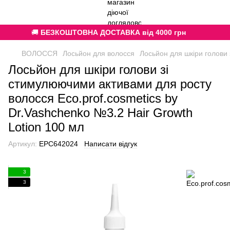
🚚
БЕЗКОШТОВНА ДОСТАВКА від 4000 грн
ВОЛОССЯ
Лосьйон для волосся
Лосьйон для шкіри голови 
Лосьйон для шкіри голови зі
стимулюючими активами для росту
волосся Eco.prof.cosmetics by
Dr.Vashchenko №3.2 Hair Growth
Lotion 100 мл
Артикул:
EPC642024
Написати відгук
3
3