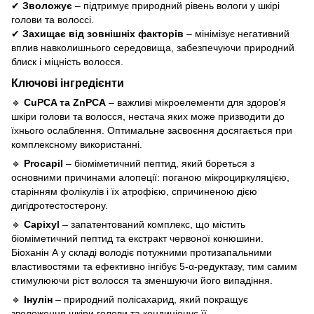
✔
Зволожує
– підтримує природний рівень вологи у шкірі
голови та волоссі.
✔
Захищає від зовнішніх факторів
– мінімізує негативний
вплив навколишнього середовища, забезпечуючи природний
блиск і міцність волосся.
Ключові інгредієнти
🔹
CuPCA та ZnPCA
– важливі мікроелементи для здоров’я
шкіри голови та волосся, нестача яких може призводити до
їхнього ослаблення. Оптимальне засвоєння досягається при
комплексному використанні.
🔹
Procapil
– біоміметичний пептид, який бореться з
основними причинами алопеції: поганою мікроциркуляцією,
старінням фолікулів і їх атрофією, спричиненою дією
дигідротестостерону.
🔹
Capixyl
– запатентований комплекс, що містить
біоміметичний пептид та екстракт червоної конюшини.
Біоханін А у складі володіє потужними протизапальними
властивостями та ефективно інгібує 5-α-редуктазу, тим самим
стимулюючи ріст волосся та зменшуючи його випадіння.
🔹
Інулін
– природний полісахарид, який покращує
зволоження шкіри голови та кондиціонує її.