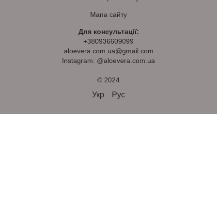
Мапа сайту
Для консультації:
+380936609099
aloevera.com.ua@gmail.com
Instagram: @aloevera.com.ua
© 2024
Укр
Рус