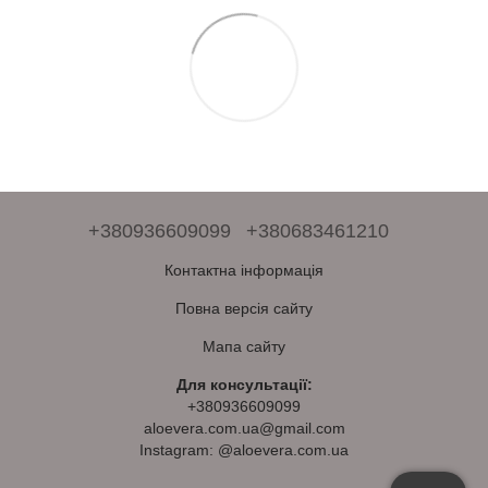
+380936609099
+380683461210
Контактна інформація
Повна версія сайту
Мапа сайту
Для консультації:
+380936609099
aloevera.com.ua@gmail.com
Instagram: @aloevera.com.ua