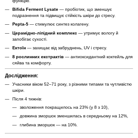
функцію.
Bifida Ferment Lysate
— пробіотик, що зменшує
подразнення та підвищує стійкість шкіри до стресу.
Pepta-5
— стимулює синтез колагену.
Церамідно-ліпідний комплекс
— утримує вологу й
запобігає сухості.
Ектоїн
— захищає від забруднень, UV і стресу.
8 рослинних екстрактів
— антиоксидантний коктейль для
сяйва та комфорту.
Дослідження:
Учасники віком 52–71 року, з різними типами та чутливістю
шкіри.
Після 4 тижнів:
зволоження покращилось на 23% (у 8 з 10),
довжина зморшок зменшилась в середньому на 12%,
глибина зморшок — на 10%.