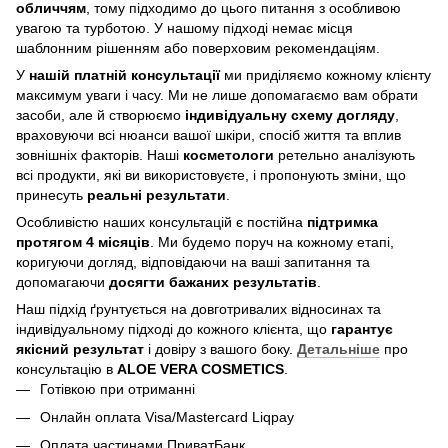
обличчям
, тому підходимо до цього питання з особливою
увагою та турботою. У нашому підході немає місця
шаблонним рішенням або поверховим рекомендаціям.
У
нашій платній консультації
ми приділяємо кожному клієнту
максимум уваги і часу. Ми не лише допомагаємо вам обрати
засоби, але й створюємо
індивідуальну схему догляду
,
враховуючи всі нюанси вашої шкіри, спосіб життя та вплив
зовнішніх факторів. Наші
косметологи
ретельно аналізують
всі продукти, які ви використовуєте, і пропонують зміни, що
принесуть
реальні результати
.
Особливістю наших консультацій є постійна
підтримка
протягом 4 місяців
. Ми будемо поруч на кожному етапі,
коригуючи догляд, відповідаючи на ваші запитання та
допомагаючи
досягти бажаних результатів
.
Наш підхід ґрунтується на довготривалих відносинах та
індивідуальному підході до кожного клієнта, що
гарантує
якісний результат
і довіру з вашого боку.
Детальніше
про
консультацію в
ALOE VERA COSMETICS
.
Готівкою при отриманні
Онлайн оплата Visa/Mastercard Liqpay
Оплата частинами ПриватБанк