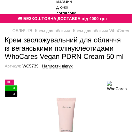
🚚
БЕЗКОШТОВНА ДОСТАВКА від 4000 грн
ОБЛИЧЧЯ
Крем для обличчя
Крем для обличчя WhoCares
Крем зволожувальний для обличчя
із веганськими полінуклеотидами
WhoCares Vegan PDRN Cream 50 ml
Артикул:
WC5739
Написати відгук
ХІТ
3
3