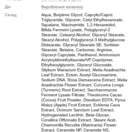
Дія
Вироблення колагену
Склад
Aqua, Butylene Glycol, Caprylic/Capric
Triglyceride, Glycerin, Cetyl Ethylhexanoate,
Squalane, Niacinamide, 1,2-Hexanediol,
Bifida Ferment Lysate, Polyglyceryl-2
Stearate, Cetearyl Alcohol, Glyceryl Stearate,
Stearyl Alcohol, Polyglyceryl-3 Methylglucose
Distearate, Glyceryl Stearate SE, Sorbitan
Stearate, Betaine, Carbomer, Arginine,
Glyceryl Caprylate, Panthenol, Ammonium
Acryloyldimethyltaurate/VP Copolymer,
Ethylhexylglycerin, Glyceryl Glucoside,
Silybum Marianum Extract, Melia Azadirachta
Leaf Extract, Ectoin, Acetyl Glucosamine,
Sodium DNA, Rosa Damascena Extract, Melia
Azadirachta Flower Extract, Curcuma Longa
(Turmeric) Root Extract, Saccharomyces
Ferment Lysate Filtrate, Theobroma Cacao
(Cocoa) Fruit Powder, Disodium EDTA, Pyrus
Malus (Apple) Fruit Extract, Ecklonia Cava
Extract, Ocimum Sanctum Leaf Extract,
Hydrogenated Lecithin, Beta-Glucan,
Corallina Officinalis Extract, Stearic Acid,
Chamomilla Recutita (Matricaria) Flower
Extract, Ceramide NP, Ceramide NS,