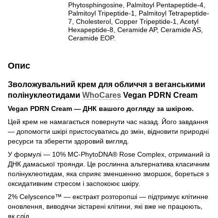
Phytosphingosine, Palmitoyl Pentapeptide-4,
Palmitoyl Tripeptide-1, Palmitoyl Tetrapeptide-
7, Cholesterol, Copper Tripeptide-1, Acetyl
Hexapeptide-8, Ceramide AP, Ceramide AS,
Ceramide EOP.
Опис
Зволожувальний крем для обличчя з веганськими
полінуклеотидами
WhoCares
Vegan PDRN Cream
Vegan PDRN Cream — ДНК вашого догляду за шкірою.
Цей крем не намагається повернути час назад. Його завдання
— допомогти шкірі пристосуватись до змін, відновити природні
ресурси та зберегти здоровий вигляд.
У формулі — 10% MC-PhytoDNA® Rose Complex, отриманий із
ДНК дамаської троянди. Це рослинна альтернатива класичним
полінуклеотидам, яка сприяє зменшенню зморшок, бореться з
оксидативним стресом і заспокоює шкіру.
2% Celyscence™ — екстракт розторопші — підтримує клітинне
оновлення, виводячи зістарені клітини, які вже не працюють,
як слід.