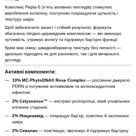
Комплекс Pepta-5 (п’ять активних пептидів) стимулює
вироблення колагену, поступово покращуючи щільність і
текстуру шкіри.
Щоб забезпечити захист і стійкий результат, формула
збагачена ліпідно-церамідним комплексом — він зменшує
чутливість, утримує вологу та підтримує бар’єрні функції.
Крем має ніжну, швидковбираючу текстуру без липкості —
ідеально підходить як для ранкового, так і для вечірнього
догляду.
Активні компоненти:
10% MC-PhytoDNA® Rose Complex
— рослинне джерело
PDRN із потужним антивіковим та антиоксидантним
ефектом.
2% Celyscence™
— екстракт розторопші, який уповільнює
клітинне старіння.
2% Ніацинамід
— покращує бар’єр, освітлює й заспокоює
шкіру.
2% Сквалан
— пом’якшує, зволожує й підтримує бар’єрну