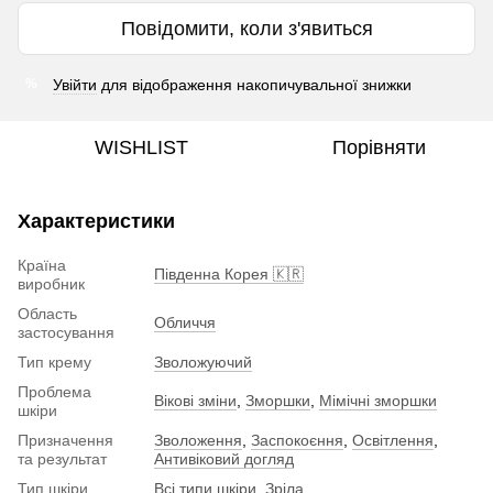
Повідомити, коли з'явиться
Увійти
для відображення накопичувальної знижки
%
WISHLIST
Порівняти
Характеристики
Країна
Південна Корея 🇰🇷
виробник
Область
Обличчя
застосування
Тип крему
Зволожуючий
Проблема
Вікові зміни
,
Зморшки
,
Мімічні зморшки
шкіри
Призначення
Зволоження
,
Заспокоєння
,
Освітлення
,
та результат
Антивіковий догляд
Тип шкіри
Всі типи шкіри
,
Зріла