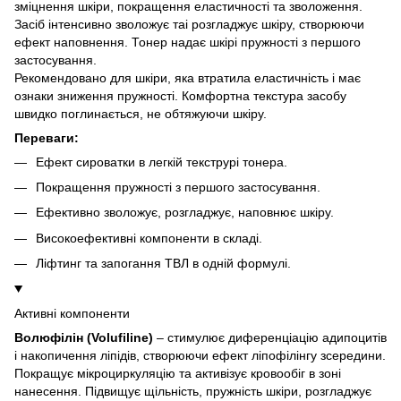
зміцнення шкіри, покращення еластичності та зволоження.
Засіб інтенсивно зволожує таі розгладжує шкіру, створюючи
ефект наповнення. Тонер надає шкірі пружності з першого
застосування.
Рекомендовано для шкіри, яка втратила еластичність і має
ознаки зниження пружності. Комфортна текстура засобу
швидко поглинається, не обтяжуючи шкіру.
Переваги:
Ефект сироватки в легкій текструрі тонера.
Покращення пружності з першого застосування.
Ефективно зволожує, розгладжує, наповнює шкіру.
Високоефективні компоненти в складі.
Ліфтинг та запогання ТВЛ в одній формулі.
Активні компоненти
Волюфілін (Volufiline)
– стимулює диференціацію адипоцитів
і накопичення ліпідів, створюючи ефект ліпофілінгу зсередини.
Покращує мікроциркуляцію та активізує кровообіг в зоні
нанесення. Підвищує щільність, пружність шкіри, розгладжує