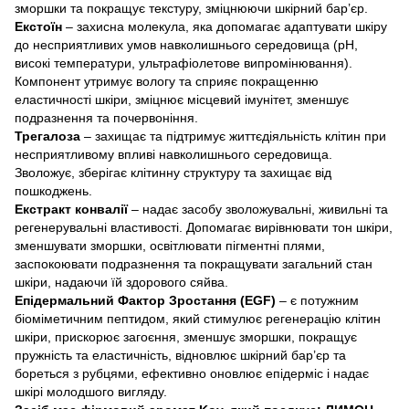
зморшки та покращує текстуру, зміцнюючи шкірний бар’єр.
Екстоїн
– захисна молекула, яка допомагає адаптувати шкіру
до несприятливих умов навколишнього середовища (pH,
високі температури, ультрафіолетове випромінювання).
Компонент утримує вологу та сприяє покращенню
еластичності шкіри, зміцнює місцевий імунітет, зменшує
подразнення та почервоніння.
Трегалоза
– захищає та підтримує життєдіяльність клітин при
несприятливому впливі навколишнього середовища.
Зволожує, зберігає клітинну структуру та захищає від
пошкоджень.
Екстракт конвалії
– надає засобу зволожувальні, живильні та
регенерувальні властивості. Допомагає вирівнювати тон шкіри,
зменшувати зморшки, освітлювати пігментні плями,
заспокоювати подразнення та покращувати загальний стан
шкіри, надаючи їй здорового сяйва.
Епідермальний Фактор Зростання (EGF)
– є потужним
біоміметичним пептидом, який стимулює регенерацію клітин
шкіри, прискорює загоєння, зменшує зморшки, покращує
пружність та еластичність, відновлює шкірний бар’єр та
бореться з рубцями, ефективно оновлює епідерміс і надає
шкірі молодшого вигляду.