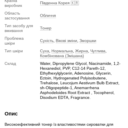
Країна
Південна Корея 🇰🇷
виробник
Область
Обличчя
застосування
Тип засобу для
Тонер
вмивання
Проблема
Сухість
,
Вікові зміни
,
Зморшки
шкіри
Тип шкіри
Суха
,
Нормальна
,
Жирна
,
Чутлива
,
Комбінована (Змішана)
Склад
Water, Dipropylene Glycol, Niacinamide, 1,2-
Hexanediol, PVP, C12-14 Pareth-12,
Ethylhexylglycerin, Adenosine, Glycerin,
Ectoin, Hydrogenated Polyisobutene,
Trehalose, Leucojum Aestivum Bulb Extract,
sh-Oligopeptide-1, Anemarrhena
Asphodeloides Root Extract , Tocopherol,
Disodium EDTA, Fragrance.
Опис
Високоефективний тонер їз властивостями сироватки для