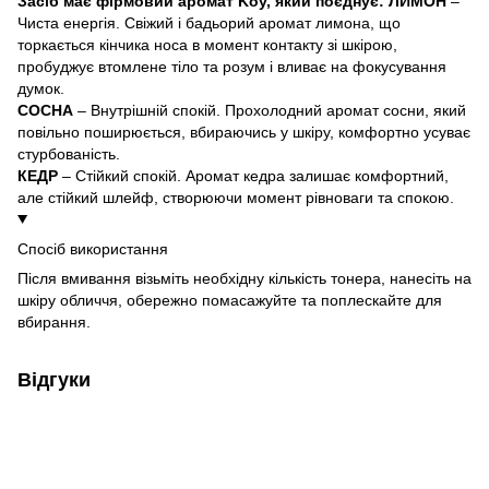
Засіб має фірмовий аромат Koy, який поєднує:
ЛИМОН
–
Чиста енергія. Свіжий і бадьорий аромат лимона, що
торкається кінчика носа в момент контакту зі шкірою,
пробуджує втомлене тіло та розум і вливає на фокусування
думок.
СОСНА
– Внутрішній спокій. Прохолодний аромат сосни, який
повільно поширюється, вбираючись у шкіру, комфортно усуває
стурбованість.
КЕДР
– Стійкий спокій. Аромат кедра залишає комфортний,
але стійкий шлейф, створюючи момент рівноваги та спокою.
Спосіб використання
Після вмивання візьміть необхідну кількість тонера, нанесіть на
шкіру обличчя, обережно помасажуйте та поплескайте для
вбирання.
Відгуки