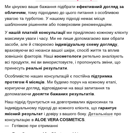
Ми цінуємо ваше бажання підібрати
ефективний догляд
за
обличчям
, тому підходимо до цього питання з особливою
увагою та турботою. У нашому підході немає місця
шаблонним рішенням або поверховим рекомендаціям.
У
нашій платній консультації
ми приділяємо кожному клієнту
максимум уваги і часу. Ми не лише допомагаємо вам обрати
засоби, але й створюємо
індивідуальну схему догляду
,
враховуючи всі нюанси вашої шкіри, спосіб життя та вплив
зовнішніх факторів. Наші
косметологи
ретельно аналізують
всі продукти, які ви використовуєте, і пропонують зміни, що
принесуть
реальні результати
.
Особливістю наших консультацій є постійна
підтримка
протягом 4 місяців
. Ми будемо поруч на кожному етапі,
коригуючи догляд, відповідаючи на ваші запитання та
допомагаючи
досягти бажаних результатів
.
Наш підхід ґрунтується на довготривалих відносинах та
індивідуальному підході до кожного клієнта, що
гарантує
якісний результат
і довіру з вашого боку.
Детальніше
про
консультацію в
ALOE VERA COSMETICS
.
Готівкою при отриманні