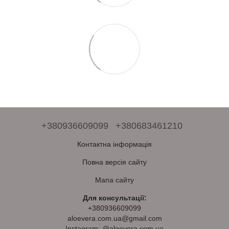
+380936609099
+380683461210
Контактна інформація
Повна версія сайту
Мапа сайту
Для консультації:
+380936609099
aloevera.com.ua@gmail.com
Instagram: @aloevera.com.ua