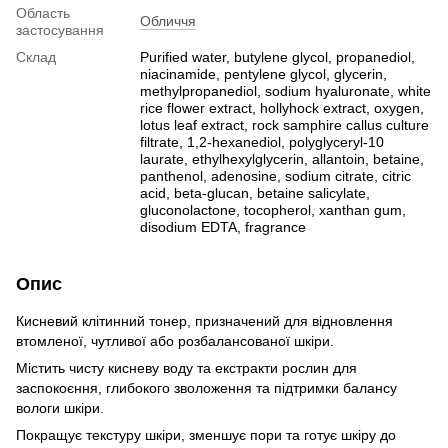
Область
Обличчя
застосування
Склад
Purified water, butylene glycol, propanediol,
niacinamide, pentylene glycol, glycerin,
methylpropanediol, sodium hyaluronate, white
rice flower extract, hollyhock extract, oxygen,
lotus leaf extract, rock samphire callus culture
filtrate, 1,2-hexanediol, polyglyceryl-10
laurate, ethylhexylglycerin, allantoin, betaine,
panthenol, adenosine, sodium citrate, citric
acid, beta-glucan, betaine salicylate,
gluconolactone, tocopherol, xanthan gum,
disodium EDTA, fragrance
Опис
Кисневий клітинний тонер, призначений для відновлення
втомленої, чутливої або розбалансованої шкіри.
Містить чисту кисневу воду та екстракти рослин для
заспокоєння, глибокого зволоження та підтримки балансу
вологи шкіри.
Покращує текстуру шкіри, зменшує пори та готує шкіру до