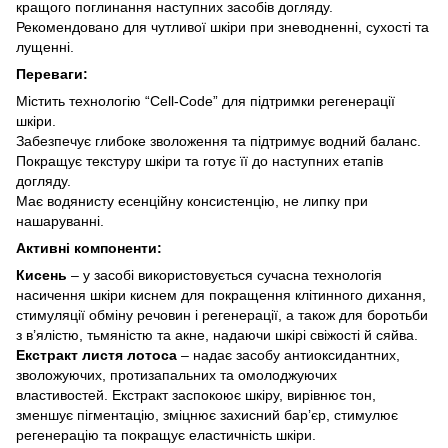
кращого поглинання наступних засобів догляду.
Рекомендовано для чутливої шкіри при зневодненні, сухості та
лущенні.
Переваги:
Містить технологію “Cell-Code” для підтримки регенерації
шкіри.
Забезпечує глибоке зволоження та підтримує водний баланс.
Покращує текстуру шкіри та готує її до наступних етапів
догляду.
Має водянисту есенційну консистенцію, не липку при
нашаруванні.
Активні компоненти:
Кисень
– у засобі використовується сучасна технологія
насичення шкіри киснем для покращення клітинного дихання,
стимуляції обміну речовин і регенерації, а також для боротьби
з в’ялістю, тьмяністю та акне, надаючи шкірі свіжості й сяйва.
Екстракт листя лотоса
– надає засобу антиоксидантних,
зволожуючих, протизапальних та омолоджуючих
властивостей. Екстракт заспокоює шкіру, вирівнює тон,
зменшує пігментацію, зміцнює захисний бар’єр, стимулює
регенерацію та покращує еластичність шкіри.