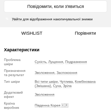
Повідомити, коли з'явиться
Увійти
для відображення накопичувальної знижки
%
WISHLIST
Порівняти
Характеристики
Проблема
Сухість
,
Лущення
,
Подразнення
шкіри
Призначення
Зволоження
,
Заспокоєння
та результат
Тип шкіри
Всі типи шкіри
,
Чутлива
,
Комбінована
(Змішана)
,
Суха
,
Зріла
Додатковий
Зволоження
ефект
Країна
Південна Корея 🇰🇷
виробник