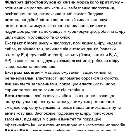
Фільтрат фітостовбурових клітин морського критмуму
–
отриманий з рослинних клітин – забезпечує зволоження,
освітлення шкіри, антиоксидантний захист. Завдяки
ретинолоподібній дії та хлорогеновій кислоті зменшує
пігментацію, стимулює клітинне оновлення, виводить
надлишок рідини та покращує мікроциркуляцію, роблячи шкіру
щільнішою, молодшою та сяючою.
Екстракт білого рису
– зволожує, пом’якшує шкіру, надає їй
сяйва, вирівнює тон, захищає від антиоксидантів (завдяки
вітаміну Е, феруловій кислоті), живить (білки, вітаміни В, А,
РР), заспокоює та відлущує відмерлі клітини, роблячи шкіру
гладенькою та оновленою.
Екстракт мальви
– має зволожувальні, заспокійливі та
регенерувальні властивості, допомагає боротися із сухістю,
лущенням та запаленнями, покращує еластичність шкіри,
сприяє загоєнню та захищає від старіння.
Бета-глюкан
– забезпечує глибоке зволоження, захищає
шкіру від ультрафіолету та стресу, стимулює регенерацію,
зміцнює бар’єрну функцію, а також надає антиоксидантну та
антивікову дію. Заспокоює подразнену шкіру, прискорює
загоєння, підвищує місцевий імунітет та покращує
ефективність інших активних компонентів косметичних засобів.
BHA та PHA
– комплекс делікатних кислот для стимуляції