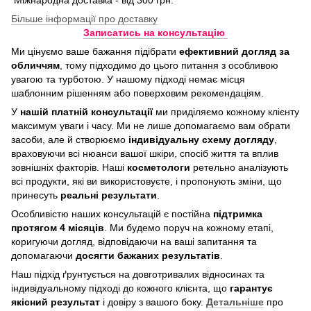
Більше інформації про доставку
Записатись на консультацію
Ми цінуємо ваше бажання підібрати
ефективний догляд
за
обличчям
, тому підходимо до цього питання з особливою
увагою та турботою. У нашому підході немає місця
шаблонним рішенням або поверховим рекомендаціям.
У
нашій платній консультації
ми приділяємо кожному клієнту
максимум уваги і часу. Ми не лише допомагаємо вам обрати
засоби, але й створюємо
індивідуальну схему догляду
,
враховуючи всі нюанси вашої шкіри, спосіб життя та вплив
зовнішніх факторів. Наші
косметологи
ретельно аналізують
всі продукти, які ви використовуєте, і пропонують зміни, що
принесуть
реальні результати
.
Особливістю наших консультацій є постійна
підтримка
протягом 4 місяців
. Ми будемо поруч на кожному етапі,
коригуючи догляд, відповідаючи на ваші запитання та
допомагаючи
досягти бажаних результатів
.
Наш підхід ґрунтується на довготривалих відносинах та
індивідуальному підході до кожного клієнта, що
гарантує
якісний результат
і довіру з вашого боку.
Детальніше
про