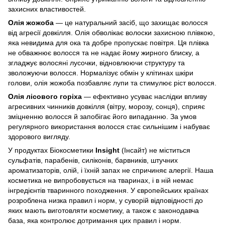
захисних властивостей.
Олія жожоба
— це натуральний засіб, що захищає волосся
від агресії довкілля. Олія обволікає волоски захисною плівкою,
яка невидима для ока та добре пропускає повітря. Ця плівка
не обважнює волосся та не надає йому жирного блиску, а
згладжує волосяні лусочки, відновлюючи структуру та
зволожуючи волосся. Нормалізує обмін у клітинах шкіри
голови, олія жожоба позбавляє лупи та стимулює ріст волосся.
Олія лісового горіха
— ефективно усуває наслідки впливу
агресивних чинників довкілля (вітру, морозу, сонця), сприяє
зміцненню волосся й запобігає його випаданню. За умов
регулярного використання волосся стає сильнішим і набуває
здорового вигляду.
У продуктах Біокосметики
Insight
(Інсайт) не міститься
сульфатів, парабенів, силіконів, барвників, штучних
ароматизаторів, олій, і їхній запах не спричиняє алергії. Наша
косметика не випробовується на тваринах, і в ній немає
інгредієнтів тваринного походження. У європейських країнах
розроблена низка правил і норм, у суворій відповідності до
яких мають виготовляти косметику, а також є законодавча
база, яка контролює дотримання цих правил і норм.