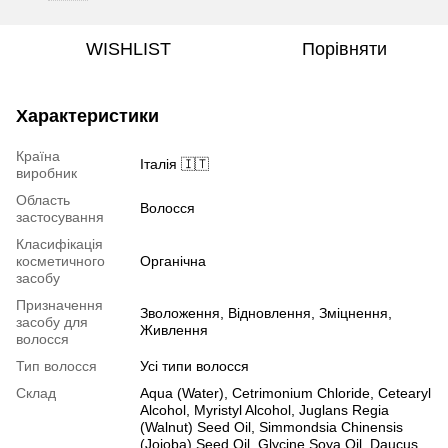
WISHLIST
Порівняти
Характеристики
Країна
Італія 🇮🇹
виробник
Область
Волосся
застосування
Класифікація
косметичного
Органічна
засобу
Призначення
Зволоження, Відновлення, Зміцнення,
засобу для
Живлення
волосся
Тип волосся
Усі типи волосся
Склад
Aqua (Water), Cetrimonium Chloride, Cetearyl
Alcohol, Myristyl Alcohol, Juglans Regia
(Walnut) Seed Oil, Simmondsia Chinensis
(Jojoba) Seed Oil, Glycine Soya Oil, Daucus