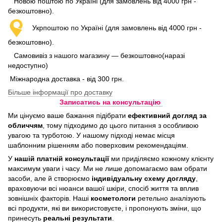
Новою поштою по Україні (для замовлень від 4000 грн -
безкоштовно).
Укрпоштою по Україні (для замовлень від 4000 грн -
безкоштовно).
Самовивіз з нашого магазину — безкоштовно(наразі
недоступно)
Міжнародна доставка - від 300 грн.
Більше інформації про доставку
Записатись на консультацію
Ми цінуємо ваше бажання підібрати
ефективний догляд
за
обличчям
, тому підходимо до цього питання з особливою
увагою та турботою. У нашому підході немає місця
шаблонним рішенням або поверховим рекомендаціям.
У
нашій платній консультації
ми приділяємо кожному клієнту
максимум уваги і часу. Ми не лише допомагаємо вам обрати
засоби, але й створюємо
індивідуальну схему догляду
,
враховуючи всі нюанси вашої шкіри, спосіб життя та вплив
зовнішніх факторів. Наші
косметологи
ретельно аналізують
всі продукти, які ви використовуєте, і пропонують зміни, що
принесуть
реальні результати
.