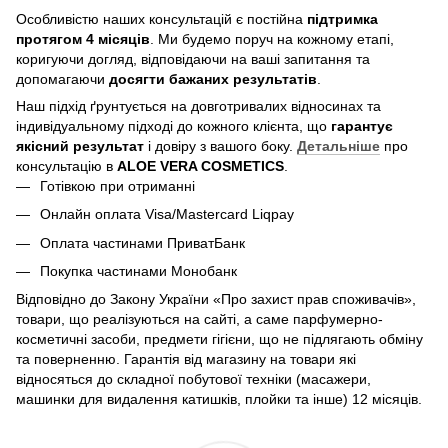
Особливістю наших консультацій є постійна
підтримка
протягом 4 місяців
. Ми будемо поруч на кожному етапі,
коригуючи догляд, відповідаючи на ваші запитання та
допомагаючи
досягти бажаних результатів
.
Наш підхід ґрунтується на довготривалих відносинах та
індивідуальному підході до кожного клієнта, що
гарантує
якісний результат
і довіру з вашого боку.
Детальніше
про
консультацію в
ALOE VERA COSMETICS
.
Готівкою при отриманні
Онлайн оплата Visa/Mastercard Liqpay
Оплата частинами ПриватБанк
Покупка частинами Монобанк
Відповідно до Закону України «Про захист прав споживачів»,
товари, що реалізуються на сайті, а саме парфумерно-
косметичні засоби, предмети гігієни, що не підлягають обміну
та поверненню. Гарантія від магазину на товари які
відносяться до складної побутової техніки (масажери,
машинки для видалення катишків, плойки та інше) 12 місяців.