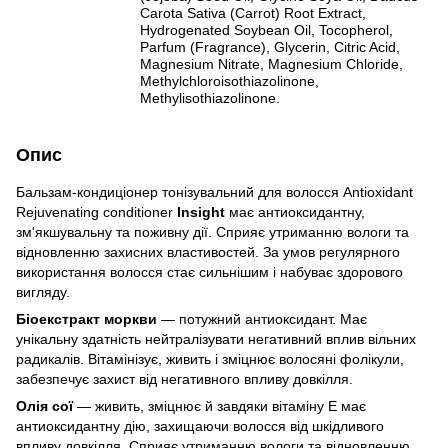
Carota Sativa (Carrot) Root Extract,
Hydrogenated Soybean Oil, Tocopherol,
Parfum (Fragrance), Glycerin, Citric Acid,
Magnesium Nitrate, Magnesium Chloride,
Methylchloroisothiazolinone,
Methylisothiazolinone.
Опис
Бальзам-кондиціонер тонізувальний для волосся Antioxidant
Rejuvenating conditioner
Insight
має антиоксидантну,
зм'якшувальну та поживну дії. Сприяє утриманню вологи та
відновленню захисних властивостей. За умов регулярного
використання волосся стає сильнішим і набуває здорового
вигляду.
Біоекстракт моркви
— потужний антиоксидант. Має
унікальну здатність нейтралізувати негативний вплив вільних
радикалів. Вітамінізує, живить і зміцнює волосяні фолікули,
забезпечує захист від негативного впливу довкілля.
Олія сої
— живить, зміцнює й завдяки вітаміну Е має
антиоксидантну дію, захищаючи волосся від шкідливого
впливу довкілля. Сприяє утриманню вологи та відновленню