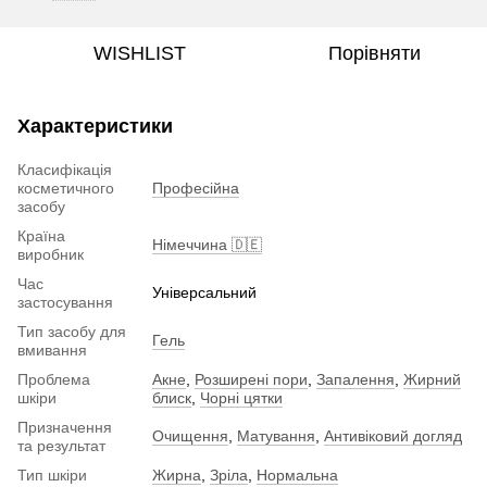
WISHLIST
Порівняти
Характеристики
Класифікація
косметичного
Професійна
засобу
Країна
Німеччина 🇩🇪
виробник
Час
Універсальний
застосування
Тип засобу для
Гель
вмивання
Проблема
Акне
,
Розширені пори
,
Запалення
,
Жирний
шкіри
блиск
,
Чорні цятки
Призначення
Очищення
,
Матування
,
Антивіковий догляд
та результат
Тип шкіри
Жирна
,
Зріла
,
Нормальна