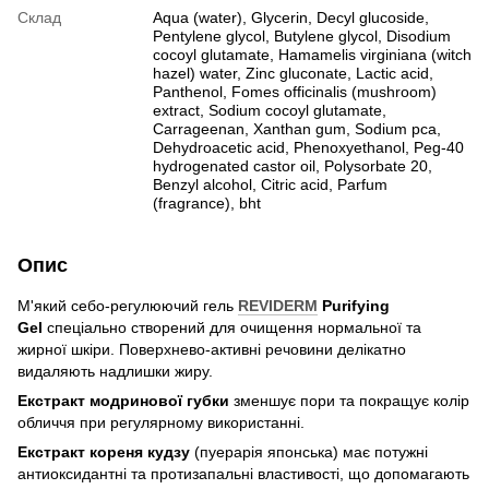
Склад
Aqua (water), Glycerin, Decyl glucoside,
Pentylene glycol, Butylene glycol, Disodium
cocoyl glutamate, Hamamelis virginiana (witch
hazel) water, Zinc gluconate, Lactic acid,
Panthenol, Fomes officinalis (mushroom)
extract, Sodium cocoyl glutamate,
Carrageenan, Xanthan gum, Sodium pca,
Dehydroacetic acid, Phenoxyethanol, Peg-40
hydrogenated castor oil, Polysorbate 20,
Benzyl alcohol, Citric acid, Parfum
(fragrance), bht
Опис
М'який себо-регулюючий гель
REVIDERM
Purifying
Gel
спеціально створений для очищення нормальної та
жирної шкіри. Поверхнево-активні речовини делікатно
видаляють надлишки жиру.
Екстракт модринової губки
зменшує пори та покращує колір
обличчя при регулярному використанні.
Екстракт кореня кудзу
(пуерарія японська) має потужні
антиоксидантні та протизапальні властивості, що допомагають