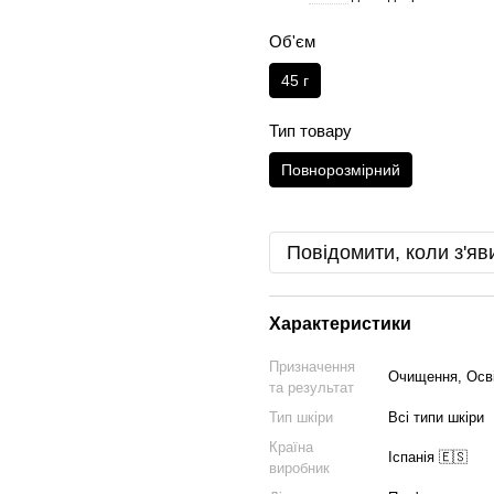
Об'єм
45 г
Тип товару
Повнорозмірний
Повідомити, коли з'яв
Характеристики
Призначення
Очищення, Осві
та результат
Тип шкіри
Всі типи шкіри
Країна
Іспанія 🇪🇸
виробник