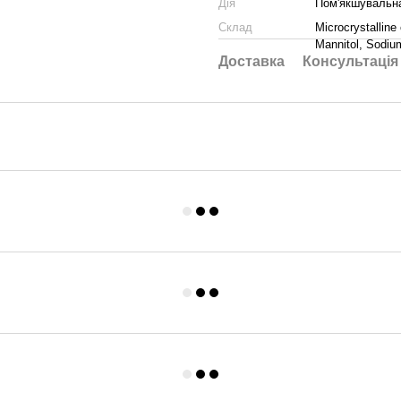
Дія
Пом'якшувальн
Склад
Microcrystalline
Mannitol, Sodium
Доставка
Консультація