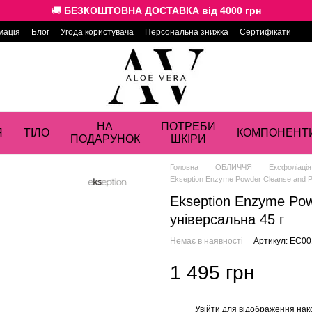
🚚
БЕЗКОШТОВНА ДОСТАВКА від 4000 грн
мація
Блог
Угода користувача
Персональна знижка
Сертифікати
НА
ПОТРЕБИ
Я
ТІЛО
КОМПОНЕНТ
ПОДАРУНОК
ШКІРИ
Головна
ОБЛИЧЧЯ
Ексфоліація
Ekseption Enzyme Powder Cleanse and P
Ekseption Enzyme Pow
універсальна 45 г
Немає в наявності
Артикул: EC00
1 495 грн
Увійти
для відображення нак
%