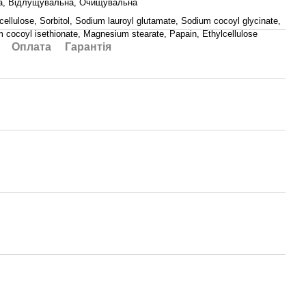
а, Відлущувальна, Очищувальна
 cellulose, Sorbitol, Sodium lauroyl glutamate, Sodium cocoyl glycinate,
 cocoyl isethionate, Magnesium stearate, Papain, Ethylcellulose
Оплата
Гарантія