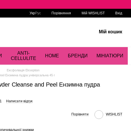
Порівняння
Укр
Рус
Мій WISHLIST
Вхід
Мій кошик
ANTI-
И
HOME
БРЕНДИ
МІНІАТЮРИ
CELLULITE
Ексфоліація Ekseption
eel Ензимна пудра універсальна 45 г
der Cleanse and Peel Ензимна пудра
1
Написати відгук
Порівняти
WISHLIST
опичувальної знижки