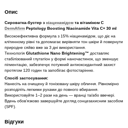
Опис
Сироватка-бустер з
ніацинамідом
та вітаміном C
DermAfirm
Peptology Boosting Niacinamide Vita C+ 30 ml
Високоефективна формула з 15% ніацинамідом, що діє на
клітинному рівні та допомагає вирівняти тон шкіри й повернути
природне сяйво вже за 3 дні використання.
Технологія
Glutathione Nano Brightening™
доставляє
стабілізований глутатіон у формі наночастинок, що зменшує
пігментацію, забезпечує потужний антиоксидантний захист
протягом 120 годин та запобігає фотостарінню.
Спосіб застосування:
Нанесіть на очищену й тонізовану шкіру обличчя. Рівномірно
розподіліть легкими рухами до повного вбирання.
Використовуйте 1–2 рази на день — вранці та/або ввечері.
Вдень обов’язково завершуйте догляд сонцезахисним засобом
(SPF).
Відгуки