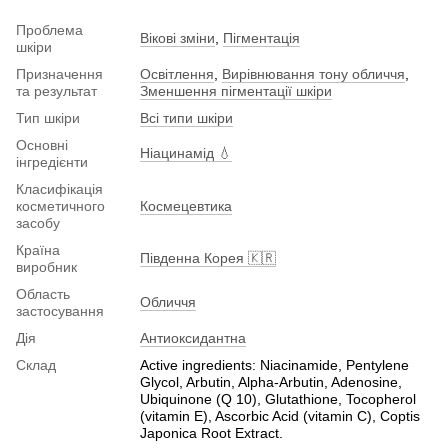
Проблема
Вікові зміни
,
Пігментація
шкіри
Призначення
Освітлення
,
Вирівнювання тону обличчя
,
та результат
Зменшення пігментації шкіри
Тип шкіри
Всі типи шкіри
Основні
Ніацинамід 💧
інгредієнти
Класифікація
косметичного
Космецевтика
засобу
Країна
Південна Корея 🇰🇷
виробник
Область
Обличчя
застосування
Дія
Антиоксидантна
Склад
Active ingredients: Niacinamide, Pentylene
Glycol, Arbutin, Alpha-Arbutin, Adenosine,
Ubiquinone (Q 10), Glutathione, Tocopherol
(vitamin E), Ascorbic Acid (vitamin C), Coptis
Japonica Root Extract.