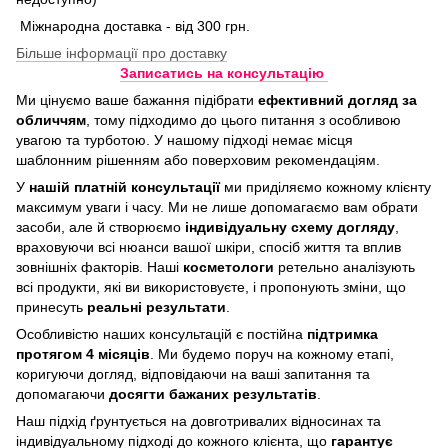
Міжнародна доставка - від 300 грн.
Більше інформації про доставку
Записатись на консультацію
Ми цінуємо ваше бажання підібрати
ефективний догляд
за
обличчям
, тому підходимо до цього питання з особливою
увагою та турботою. У нашому підході немає місця
шаблонним рішенням або поверховим рекомендаціям.
У
нашій платній консультації
ми приділяємо кожному клієнту
максимум уваги і часу. Ми не лише допомагаємо вам обрати
засоби, але й створюємо
індивідуальну схему догляду
,
враховуючи всі нюанси вашої шкіри, спосіб життя та вплив
зовнішніх факторів. Наші
косметологи
ретельно аналізують
всі продукти, які ви використовуєте, і пропонують зміни, що
принесуть
реальні результати
.
Особливістю наших консультацій є постійна
підтримка
протягом 4 місяців
. Ми будемо поруч на кожному етапі,
коригуючи догляд, відповідаючи на ваші запитання та
допомагаючи
досягти бажаних результатів
.
Наш підхід ґрунтується на довготривалих відносинах та
індивідуальному підході до кожного клієнта, що
гарантує