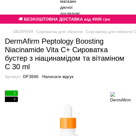
🚚
БЕЗКОШТОВНА ДОСТАВКА від 4000 грн
ОБЛИЧЧЯ
Сироватка для обличчя
Сироватка для обличчя 
DermAfirm Peptology Boosting
Niacinamide Vita C+ Сироватка
бустер з ніацинамідом та вітаміном
C 30 ml
Артикул:
DF3846
Написати відгук
3
3