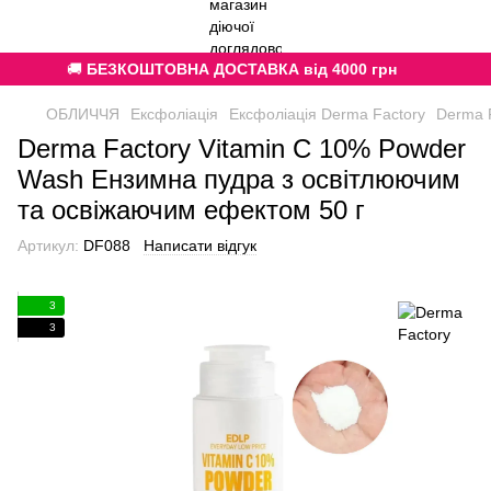
🚚
БЕЗКОШТОВНА ДОСТАВКА від 4000 грн
ОБЛИЧЧЯ
Ексфоліація
Ексфоліація Derma Factory
Derma 
Derma Factory Vitamin C 10% Powder
Wash Ензимна пудра з освітлюючим
та освіжаючим ефектом 50 г
Артикул:
DF088
Написати відгук
3
3