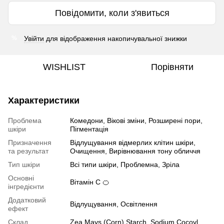
Повідомити, коли з'явиться
Увійти
для відображення накопичувальної знижки
%
WISHLIST
Порівняти
Характеристики
Проблема
Комедони, Вікові зміни, Розширені пори,
шкіри
Пігментація
Призначення
Відлущування відмерлих клітин шкіри,
та результат
Очищення, Вирівнювання тону обличчя
Тип шкіри
Всі типи шкіри, Проблемна, Зріла
Основні
Вітамін C 🍊
інгредієнти
Додатковий
Відлущування, Освітлення
ефект
Склад
Zea Mays (Corn) Starch, Sodium Cocoyl