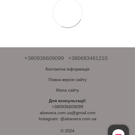
+380936609099
+380683461210
Контактна інформація
Повна версія сайту
Мапа сайту
Для консультації:
+380936609099
aloevera.com.ua@gmail.com
Instagram: @aloevera.com.ua
© 2024
Безкоштовна