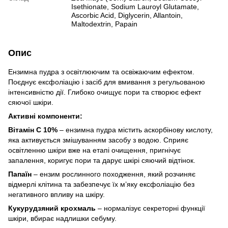
Isethionate, Sodium Lauroyl Glutamate,
Ascorbic Acid, Diglycerin, Allantoin,
Maltodextrin, Papain
Опис
Ензимна пудра з освітлюючим та освіжаючим ефектом.
Поєднує ексфоліацію і засіб для вмивання з регульованою
інтенсивністю дії. Глибоко очищує пори та створює ефект
сяючої шкіри.
Активні компоненти:
Вітамін С 10%
– ензимна пудра містить аскорбінову кислоту,
яка активується змішуванням засобу з водою. Сприяє
освітленню шкіри вже на етапі очищення, пригнічує
запалення, коригує пори та дарує шкірі сяючий відтінок.
Папаїн
– ензим рослинного походження, який розчиняє
відмерлі клітина та забезпечує їх м’яку ексфоліацію без
негативного впливу на шкіру.
Кукурудзяний крохмаль
– нормалізує секреторні функції
шкіри, вбирає надлишки себуму.