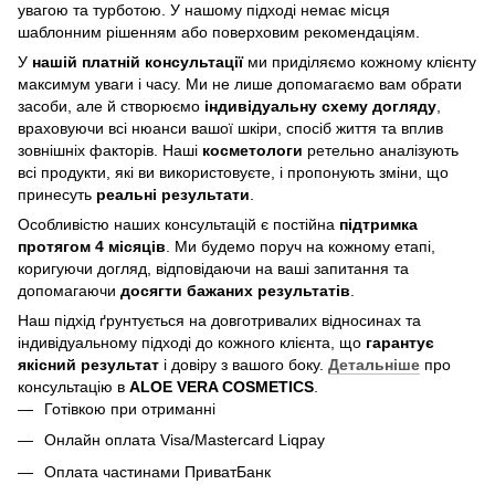
увагою та турботою. У нашому підході немає місця
шаблонним рішенням або поверховим рекомендаціям.
У
нашій платній консультації
ми приділяємо кожному клієнту
максимум уваги і часу. Ми не лише допомагаємо вам обрати
засоби, але й створюємо
індивідуальну схему догляду
,
враховуючи всі нюанси вашої шкіри, спосіб життя та вплив
зовнішніх факторів. Наші
косметологи
ретельно аналізують
всі продукти, які ви використовуєте, і пропонують зміни, що
принесуть
реальні результати
.
Особливістю наших консультацій є постійна
підтримка
протягом 4 місяців
. Ми будемо поруч на кожному етапі,
коригуючи догляд, відповідаючи на ваші запитання та
допомагаючи
досягти бажаних результатів
.
Наш підхід ґрунтується на довготривалих відносинах та
індивідуальному підході до кожного клієнта, що
гарантує
якісний результат
і довіру з вашого боку.
Детальніше
про
консультацію в
ALOE VERA COSMETICS
.
Готівкою при отриманні
Онлайн оплата Visa/Mastercard Liqpay
Оплата частинами ПриватБанк