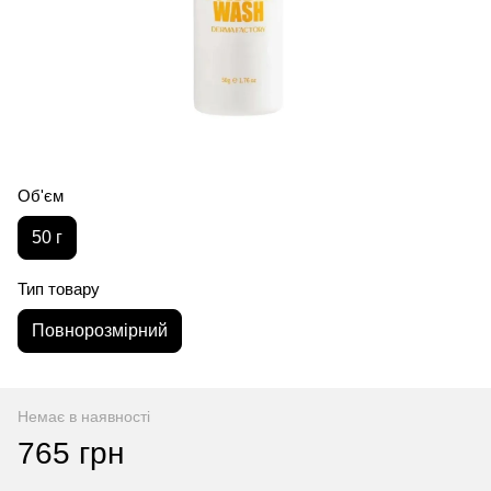
Об'єм
50 г
Тип товару
Повнорозмірний
Немає в наявності
765 грн