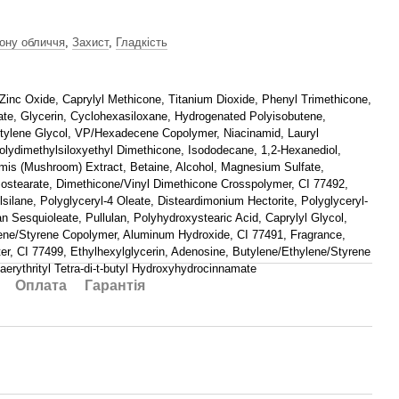
ону обличчя
,
Захист
,
Гладкість
Zinc Oxide, Caprylyl Methicone, Titanium Dioxide, Phenyl Trimethicone,
ate, Glycerin, Cyclohexasiloxane, Hydrogenated Polyisobutene,
tylene Glycol, VP/Hexadecene Copolymer, Niacinamid, Lauryl
olydimethylsiloxyethyl Dimethicone, Isododecane, 1,2-Hexanediol,
rmis (Mushroom) Extract, Betaine, Alcohol, Magnesium Sulfate,
Isostearate, Dimethicone/Vinyl Dimethicone Crosspolymer, CI 77492,
lsilane, Polyglyceryl-4 Oleate, Disteardimonium Hectorite, Polyglyceryl-
an Sesquioleate, Pullulan, Polyhydroxystearic Acid, Caprylyl Glycol,
ene/Styrene Copolymer, Aluminum Hydroxide, CI 77491, Fragrance,
er, CI 77499, Ethylhexylglycerin, Adenosine, Butylene/Ethylene/Styrene
erythrityl Tetra-di-t-butyl Hydroxyhydrocinnamate
Оплата
Гарантія