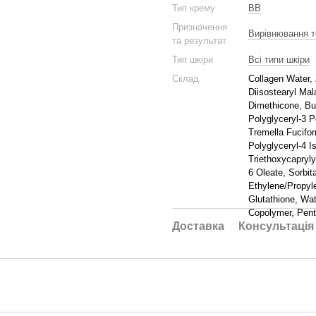
Тип крему
BB
Призначення
Вирівнювання т
та результат
Тип шкіри
Всі типи шкіри
Склад
Collagen Water, 
Diisostearyl Mal
Dimethicone, Bu
Polyglyceryl-3 P
Tremella Fucifo
Polyglyceryl-4 
Triethoxycapryly
6 Oleate, Sorbit
Ethylene/Propyl
Glutathione, Wat
Copolymer, Penta
Доставка
Консультація