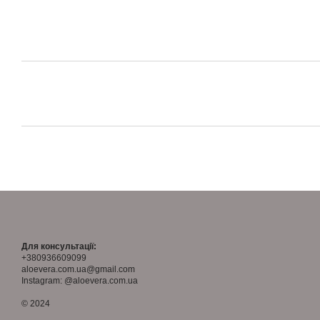
Для консультації:
+380936609099
aloevera.com.ua@gmail.com
Instagram: @aloevera.com.ua
© 2024