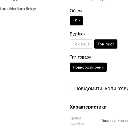
Об'єм
15 г
Відтінок
Тон №21
Тон №23
Тип товару
Повнорозмірний
Повідомити, коли з'яв
Характеристики
Країна
Південна Корея
виробник