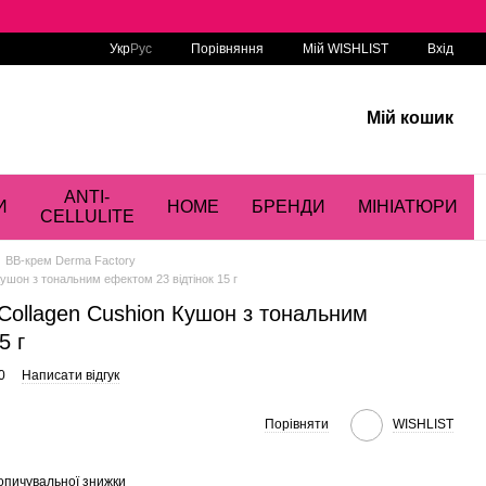
Порівняння
Укр
Рус
Мій WISHLIST
Вхід
Мій кошик
ANTI-
И
HOME
БРЕНДИ
МІНІАТЮРИ
CELLULITE
BB-крем Derma Factory
ушон з тональним ефектом 23 відтінок 15 г
Collagen Cushion Кушон з тональним
5 г
0
Написати відгук
Порівняти
WISHLIST
опичувальної знижки