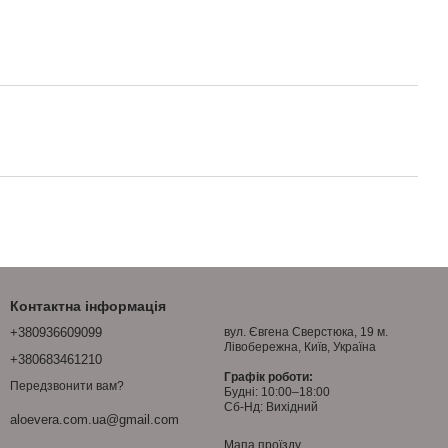
Контактна інформація
+380936609099
вул. Євгена Сверстюка, 19 м.
Лівобережна, Київ, Україна
+380683461210
Графік роботи:
Передзвонити вам?
Будні: 10:00–18:00
Сб-Нд: Вихідний
aloevera.com.ua@gmail.com
Мапа проїзду