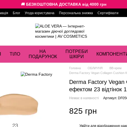
🚚
БЕЗКОШТОВНА ДОСТАВКА від 4000 грн
мація
Блог
Угода користувача
Персональна знижка
Сертифікати
НА
ПОТРЕБИ
Я
ТІЛО
КОМПОНЕНТ
ПОДАРУНОК
ШКІРИ
Головна
ОБЛИЧЧЯ
BB-крем
Derma Factory Vegan Collagen Cushion К
Derma Factory Vegan 
ефектом 23 відтінок 1
Немає в наявності
Артикул: DF05
825 грн
Увійти
для відображення нак
%