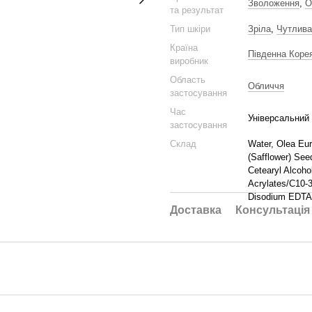
Зволоження
,
О
та результат
Тип шкіри
Зріла
,
Чутлива
Країна
Південна Коре
виробник
Область
Обличчя
застосування
Час
Універсальний
застосування
Склад
Water, Olea Eur
(Safflower) See
Cetearyl Alcoho
Acrylates/C10-3
Disodium EDTA
Доставка
Консультація