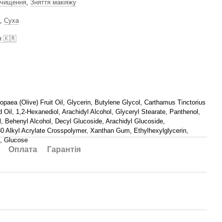
чищення
,
Зняття макіяжу
,
Суха
я 🇰🇷
opaea (Olive) Fruit Oil, Glycerin, Butylene Glycol, Carthamus Tinctorius
d Oil, 1,2-Hexanediol, Arachidyl Alcohol, Glyceryl Stearate, Panthenol,
l, Behenyl Alcohol, Decyl Glucoside, Arachidyl Glucoside,
0 Alkyl Acrylate Crosspolymer, Xanthan Gum, Ethylhexylglycerin,
, Glucose
Оплата
Гарантія