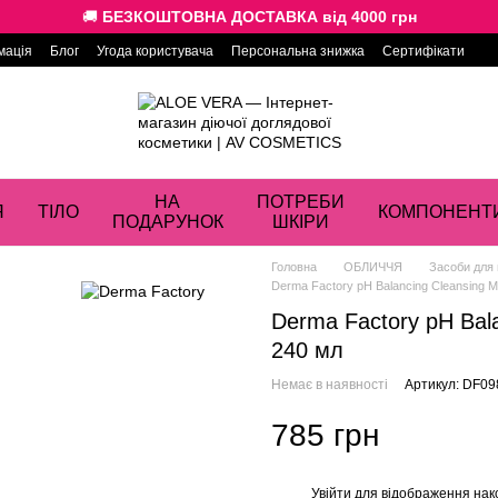
🚚
БЕЗКОШТОВНА ДОСТАВКА від 4000 грн
мація
Блог
Угода користувача
Персональна знижка
Сертифікати
НА
ПОТРЕБИ
Я
ТІЛО
КОМПОНЕНТ
ПОДАРУНОК
ШКІРИ
Головна
ОБЛИЧЧЯ
Засоби для
Derma Factory pH Balancing Cleansing 
Derma Factory pH Bal
240 мл
Немає в наявності
Артикул: DF09
785 грн
Увійти
для відображення нак
%