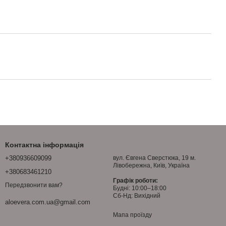
Контактна інформація
+380936609099
вул. Євгена Сверстюка, 19 м.
Лівобережна, Київ, Україна
+380683461210
Графік роботи:
Передзвонити вам?
Будні: 10:00–18:00
Сб-Нд: Вихідний
aloevera.com.ua@gmail.com
Мапа проїзду