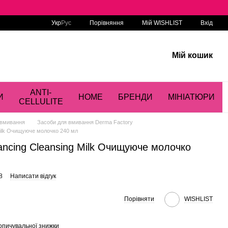
Порівняння
Укр
Рус
Мій WISHLIST
Вхід
Мій кошик
ANTI-
И
HOME
БРЕНДИ
МІНІАТЮРИ
CELLULITE
 вмивання
Засоби для вмивання Derma Factory
Milk Очищуюче молочко 240 мл
ancing Cleansing Milk Очищуюче молочко
8
Написати відгук
Порівняти
WISHLIST
опичувальної знижки