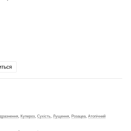
иться
дразнення
,
Купероз
,
Сухість
,
Лущення
,
Розацеа
,
Атопічний