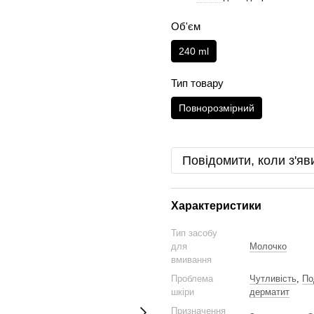
Об'єм
240 ml
Тип товару
Повнорозмірний
Повідомити, коли з'яв
Характеристики
Тип засобу
для
Молочко
вмивання
Проблема
Чутливість
,
По
шкіри
дерматит
Призначення