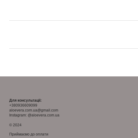
Для консультації:
+380936609099
aloevera.com.ua@gmail.com
Instagram: @aloevera.com.ua
© 2024
Приймаємо до оплати