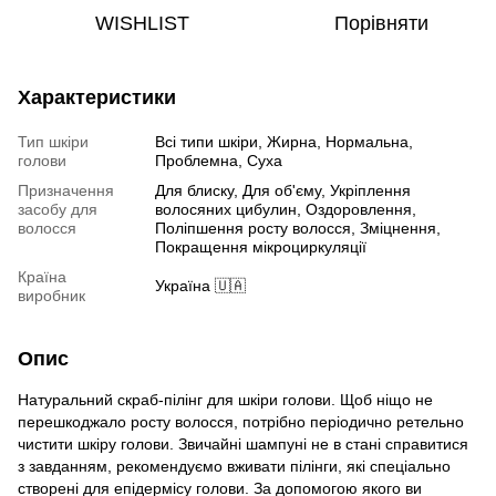
WISHLIST
Порівняти
Характеристики
Тип шкіри
Всі типи шкіри, Жирна, Нормальна,
голови
Проблемна, Суха
Призначення
Для блиску, Для об'єму, Укріплення
засобу для
волосяних цибулин, Оздоровлення,
волосся
Поліпшення росту волосся, Зміцнення,
Покращення мікроциркуляції
Країна
Україна 🇺🇦
виробник
Опис
Натуральний скраб-пілінг для шкіри голови. Щоб ніщо не
перешкоджало росту волосся, потрібно періодично ретельно
чистити шкіру голови. Звичайні шампуні не в стані справитися
з завданням, рекомендуємо вживати пілінги, які спеціально
створені для епідермісу голови. За допомогою якого ви