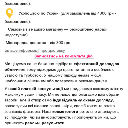
безкоштовно).
Укрпоштою по Україні (для замовлень від 4000 грн -
безкоштовно).
Самовивіз з нашого магазину — безкоштовно(наразі
недоступно)
Міжнародна доставка - від 300 грн.
Більше інформації про доставку
Записатись на консультацію
Ми цінуємо ваше бажання підібрати
ефективний догляд
за
обличчям
, тому підходимо до цього питання з особливою
увагою та турботою. У нашому підході немає місця
шаблонним рішенням або поверховим рекомендаціям.
У
нашій платній консультації
ми приділяємо кожному клієнту
максимум уваги і часу. Ми не лише допомагаємо вам обрати
засоби, але й створюємо
індивідуальну схему догляду
,
враховуючи всі нюанси вашої шкіри, спосіб життя та вплив
зовнішніх факторів. Наші
косметологи
ретельно аналізують
всі продукти, які ви використовуєте, і пропонують зміни, що
принесуть
реальні результати
.