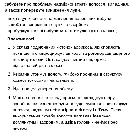
забудете про проблему надмірної втрати волосся, випадіння,
а також попередьте виникнення лупи.
- покращує кровообіг та живлення волосяних цибулин;
- запобігає виникненню лупи та свербежу;
- пробуджує сплячі цибулини та стимулює ріст волосся;
Властивості:
У складі подрібнених кісточок абрикоса, які сприяють
поліпшенню мікроциркуляції крові та регенерації шкірного
покриву голови. Як наслідок, чистий епідерміс,
відновлений ріст волосся.
Кератин утримує вологу, глибоко проникає в структуру
кожної волосини і наповнює її.
Йде процес утворення об'єму.
Ментолова олія в складі приємно охолоджує шкіру,
запобігає виникненню лупи та зуда, зміцнює і розгладжує
волосся, надає їм неймовірного блиску і об’єму. Після
використання скрабу волосся виглядає ідеально
доглянутим і здоровим, а шкіра голови - неймовірно
чистою.