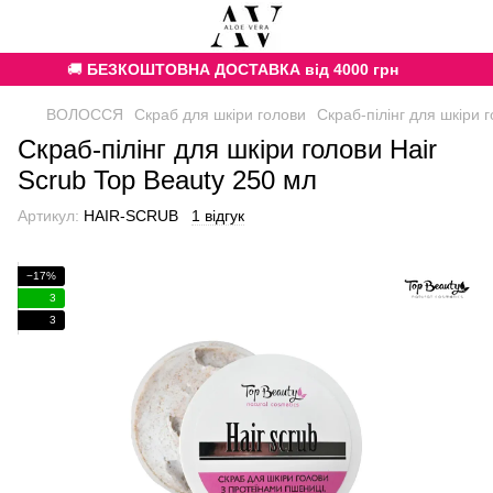
🚚
БЕЗКОШТОВНА ДОСТАВКА від 4000 грн
ВОЛОССЯ
Скраб для шкіри голови
Cкраб-пілінг для шкіри 
Cкраб-пілінг для шкіри голови Hair
Scrub Top Beauty 250 мл
Артикул:
HAIR-SCRUB
1 відгук
−17%
3
3