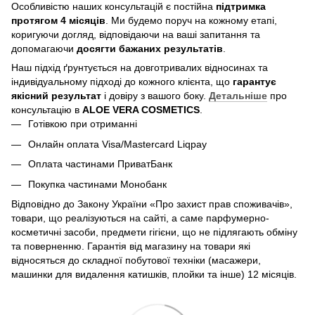
Особливістю наших консультацій є постійна
підтримка
протягом 4 місяців
. Ми будемо поруч на кожному етапі,
коригуючи догляд, відповідаючи на ваші запитання та
допомагаючи
досягти бажаних результатів
.
Наш підхід ґрунтується на довготривалих відносинах та
індивідуальному підході до кожного клієнта, що
гарантує
якісний результат
і довіру з вашого боку.
Детальніше
про
консультацію в
ALOE VERA COSMETICS
.
Готівкою при отриманні
Онлайн оплата Visa/Mastercard Liqpay
Оплата частинами ПриватБанк
Покупка частинами Монобанк
Відповідно до Закону України «Про захист прав споживачів»,
товари, що реалізуються на сайті, а саме парфумерно-
косметичні засоби, предмети гігієни, що не підлягають обміну
та поверненню. Гарантія від магазину на товари які
відносяться до складної побутової техніки (масажери,
машинки для видалення катишків, плойки та інше) 12 місяців.