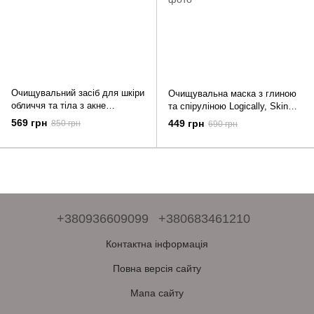
Очищувальний засіб для шкіри
Очищувальна маска з глиною
обличчя та тіла з акне
та спіруліною Logically, Skin
Logically, Skin ACNE Cleanser
Clarifying Green Mask 100 г
569 грн
449 грн
850 грн
690 грн
300 мл
+380936609099
+380683461210
Контактна інформація
Повна версія сайту
Мапа сайту