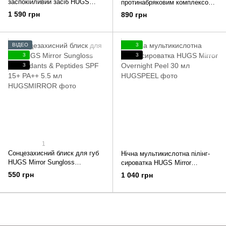
заспокійливий засіб HUGS
протинабряковим комплексом
Annona Calming Liquid 80 мл
HUGS Plump It Draining Serum
1 590 грн
890 грн
30 мл
ВІДЕО
3
3
3
3
1
Сонцезахисний блиск для губ
Нічна мультикислотна пілінг-
HUGS Mirror Sungloss
сироватка HUGS Mirror
Antioxidants & Peptides SPF
Overnight Peel 30 мл
550 грн
1 040 грн
15+ PA++ 5.5 мл