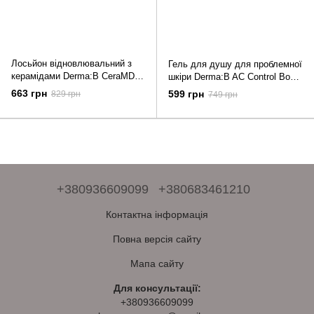
Лосьйон відновлювальний з
Гель для душу для проблемної
керамідами Derma:B CeraMD
шкіри Derma:B AC Control Body
Repair Lotion 400 мл
Wash 420 мл
663 грн
599 грн
829 грн
749 грн
+380936609099
+380683461210
Контактна інформація
Повна версія сайту
Мапа сайту
Для консультації:
+380936609099