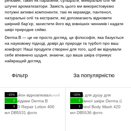
речовин, таких як парабени, сульфати, мінеральні олії чи
штучні ароматизатори. Замість цього ми використовуємо
потужні активні компоненти, такі як кераміди, пантенол,
натуральні олії та екстракти, які допомагають відновити
шкірний бар’єр, захистити його від зовнішніх чинників і надати
шкірі природне сяйво.
Derma:B — це не просто догляд, це філософія, яка базується
на науковому підході, довірі до природи та турботі про ваш
комфорт. Наші продукти створені для того, щоб ви відчували
себе впевнено щодня, знаючи, що ваша шкіра отримує
найкращий догляд.
Фільтр
За популярністю
−20%
−20%
3
3
3
3