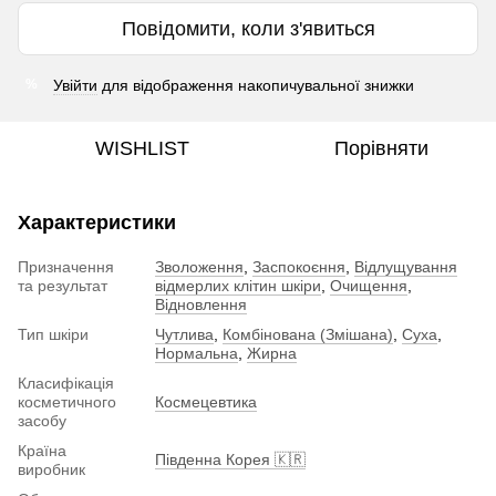
Повідомити, коли з'явиться
Увійти
для відображення накопичувальної знижки
%
WISHLIST
Порівняти
Характеристики
Призначення
Зволоження
,
Заспокоєння
,
Відлущування
та результат
відмерлих клітин шкіри
,
Очищення
,
Відновлення
Тип шкіри
Чутлива
,
Комбінована (Змішана)
,
Суха
,
Нормальна
,
Жирна
Класифікація
косметичного
Космецевтика
засобу
Країна
Південна Корея 🇰🇷
виробник