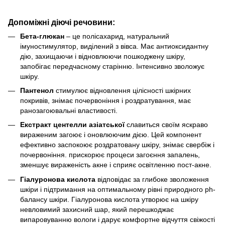
Допоміжні діючі речовини:
Бета-глюкан
– це полісахарид, натуральний
імуностимулятор, виділений з вівса. Має антиоксидантну
дію, захищаючи і відновлюючи пошкоджену шкіру,
запобігає передчасному старінню. Інтенсивно зволожує
шкіру.
Пантенол
стимулює відновлення цілісності шкірних
покривів, знімає почервоніння і роздратування, має
ранозагоювальні властивості.
Екстракт центелли азіатської
славиться своїм яскраво
вираженим загоює і оновлюючим дією. Цей компонент
ефективно заспокоює роздратовану шкіру, знімає свербіж і
почервоніння. прискорює процеси загоєння запалень,
зменшує вираженість акне і сприяє освітленню пост-акне.
Гіалуронова кислота
відповідає за глибоке зволоження
шкіри і підтримання на оптимальному рівні природного ph-
балансу шкіри. Гіалуронова кислота утворює на шкіру
невловимий захисний шар, який перешкоджає
випаровуванню вологи і дарує комфортне відчуття свіжості