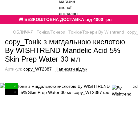
🚚
БЕЗКОШТОВНА ДОСТАВКА від 4000 грн
ОБЛИЧЧЯ
Тоніки/Тонери
Тоніки/Тонери By Wishtrend
copy
copy_Тонік з мигдальною кислотою
By WISHTREND Mandelic Acid 5%
Skin Prep Water 30 мл
Артикул:
copy_WT2387
Написати відгук
3
3