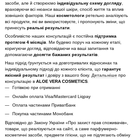
засоби, але й створюємо
індивідуальну схему догляду
,
враховуючи всі нюанси вашої шкіри, спосіб життя та вплив
зовнішніх факторів. Наші
косметологи
ретельно аналізують
всі продукти, які ви використовуєте, і пропонують зміни, що
принесуть
реальні результати
.
Особливістю наших консультацій є постійна
підтримка
протягом 4 місяців
. Ми будемо поруч на кожному етапі,
коригуючи догляд, відповідаючи на ваші запитання та
допомагаючи
досягти бажаних результатів
.
Наш підхід ґрунтується на довготривалих відносинах та
індивідуальному підході до кожного клієнта, що
гарантує
якісний результат
і довіру з вашого боку.
Детальніше
про
консультацію в
ALOE VERA COSMETICS
.
Готівкою при отриманні
Онлайн оплата Visa/Mastercard Liqpay
Оплата частинами ПриватБанк
Покупка частинами Монобанк
Відповідно до Закону України «Про захист прав споживачів»,
товари, що реалізуються на сайті, а саме парфумерно-
косметичні засоби, предмети гігієни, що не підлягають обміну