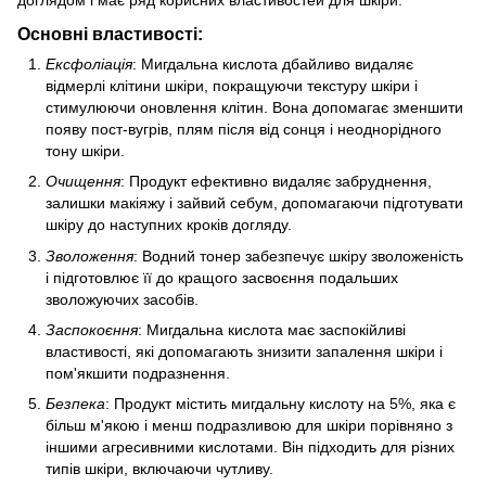
Основні властивості:
Ексфоліація
: Мигдальна кислота дбайливо видаляє
відмерлі клітини шкіри, покращуючи текстуру шкіри і
стимулюючи оновлення клітин. Вона допомагає зменшити
появу пост-вугрів, плям після від сонця і неоднорідного
тону шкіри.
Очищення
: Продукт ефективно видаляє забруднення,
залишки макіяжу і зайвий себум, допомагаючи підготувати
шкіру до наступних кроків догляду.
Зволоження
: Водний тонер забезпечує шкіру зволоженість
і підготовлює її до кращого засвоєння подальших
зволожуючих засобів.
Заспокоєння
: Мигдальна кислота має заспокійливі
властивості, які допомагають знизити запалення шкіри і
пом'якшити подразнення.
Безпека
: Продукт містить мигдальну кислоту на 5%, яка є
більш м'якою і менш подразливою для шкіри порівняно з
іншими агресивними кислотами. Він підходить для різних
типів шкіри, включаючи чутливу.