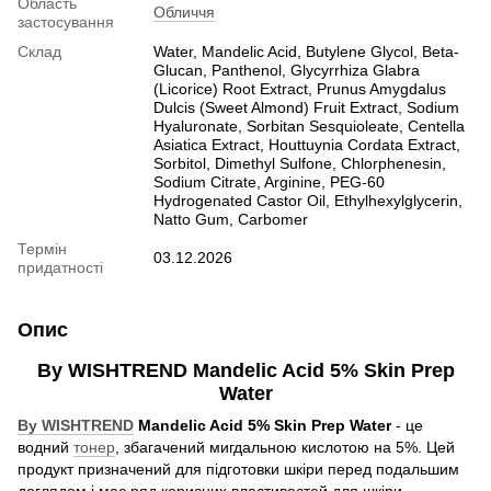
Область
Обличчя
застосування
Склад
Water, Mandelic Acid, Butylene Glycol, Beta-
Glucan, Panthenol, Glycyrrhiza Glabra
(Licorice) Root Extract, Prunus Amygdalus
Dulcis (Sweet Almond) Fruit Extract, Sodium
Hyaluronate, Sorbitan Sesquioleate, Centella
Asiatica Extract, Houttuynia Cordata Extract,
Sorbitol, Dimethyl Sulfone, Chlorphenesin,
Sodium Citrate, Arginine, PEG-60
Hydrogenated Castor Oil, Ethylhexylglycerin,
Natto Gum, Carbomer
Термін
03.12.2026
придатності
Опис
By WISHTREND Mandelic Acid 5% Skin Prep
Water
By WISHTREND
Mandelic Acid 5% Skin Prep Water
- це
водний
тонер
, збагачений мигдальною кислотою на 5%. Цей
продукт призначений для підготовки шкіри перед подальшим
доглядом і має ряд корисних властивостей для шкіри.