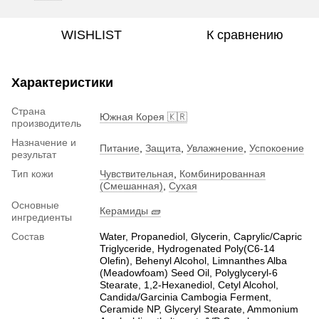
WISHLIST
К сравнению
Характеристики
Страна
Южная Корея 🇰🇷
производитель
Назначение и
Питание
,
Защита
,
Увлажнение
,
Успокоение
результат
Тип кожи
Чувствительная
,
Комбинированная
(Смешанная)
,
Сухая
Основные
Керамиды 🧱
ингредиенты
Состав
Water, Propanediol, Glycerin, Caprylic/Capric
Triglyceride, Hydrogenated Poly(C6-14
Olefin), Behenyl Alcohol, Limnanthes Alba
(Meadowfoam) Seed Oil, Polyglyceryl-6
Stearate, 1,2-Hexanediol, Cetyl Alcohol,
Candida/Garcinia Cambogia Ferment,
Ceramide NP, Glyceryl Stearate, Ammonium