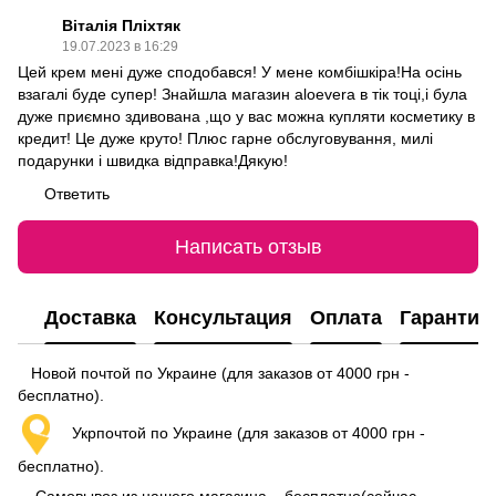
Віталія Пліхтяк
19.07.2023 в 16:29
Цей крем мені дуже сподобався! У мене комбішкіра!На осінь
взагалі буде супер! Знайшла магазин aloevera в тік тоці,і була
дуже приємно здивована ,що у вас можна купляти косметику в
кредит! Це дуже круто! Плюс гарне обслуговування, милі
подарунки і швидка відправка!Дякую!
Ответить
Написать отзыв
Доставка
Консультация
Оплата
Гарантия
Новой почтой по Украине (для заказов от 4000 грн -
бесплатно).
Укрпочтой по Украине (для заказов от 4000 грн -
бесплатно).
Самовывоз из нашего магазина – бесплатно(сейчас