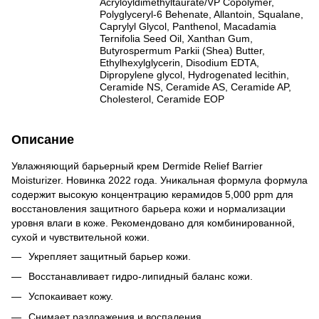
Acryloyldimethyltaurate/VP Copolymer,
Polyglyceryl-6 Behenate, Allantoin, Squalane,
Caprylyl Glycol, Panthenol, Macadamia
Ternifolia Seed Oil, Xanthan Gum,
Butyrospermum Parkii (Shea) Butter,
Ethylhexylglycerin, Disodium EDTA,
Dipropylene glycol, Hydrogenated lecithin,
Ceramide NS, Ceramide AS, Ceramide AP,
Cholesterol, Ceramide EOP
Описание
Увлажняющий барьерный крем Dermide Relief Barrier
Moisturizer. Новинка 2022 года. Уникальная формула формула
содержит высокую концентрацию керамидов 5,000 ppm для
восстановления защитного барьера кожи и нормализации
уровня влаги в коже. Рекомендовано для комбинированной,
сухой и чувствительной кожи.
Укрепляет защитный барьер кожи.
Восстанавливает гидро-липидный баланс кожи.
Успокаивает кожу.
Снимает раздражения и воспаления.