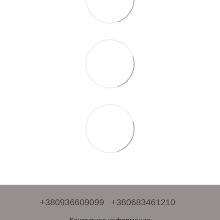
+380936609099
+380683461210