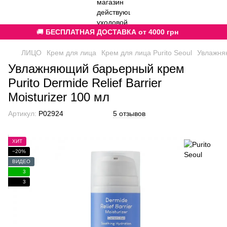
🚚
БЕСПЛАТНАЯ ДОСТАВКА от 4000 грн
ЛИЦО
Крем для лица
Крем для лица Purito Seoul
Увлажняю
Увлажняющий барьерный крем
Purito Dermide Relief Barrier
Moisturizer 100 мл
Артикул:
P02924
5 отзывов
ХИТ
−20%
ВИДЕО
3
3