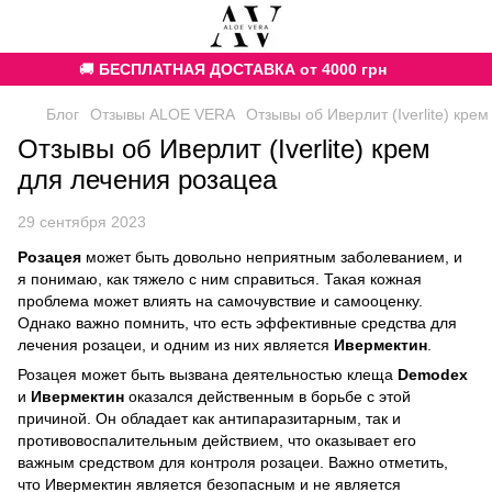
🚚
БЕСПЛАТНАЯ ДОСТАВКА от 4000 грн
Блог
Отзывы ALOE VERA
Отзывы об Иверлит (Iverlite) кре
Отзывы об Иверлит (Iverlite) крем
для лечения розацеа
29 сентября 2023
Розацея
может быть довольно неприятным заболеванием, и
я понимаю, как тяжело с ним справиться. Такая кожная
проблема может влиять на самочувствие и самооценку.
Однако важно помнить, что есть эффективные средства для
лечения розацеи, и одним из них является
Ивермектин
.
Розацея может быть вызвана деятельностью клеща
Demodex
и
Ивермектин
оказался действенным в борьбе с этой
причиной. Он обладает как антипаразитарным, так и
противовоспалительным действием, что оказывает его
важным средством для контроля розацеи. Важно отметить,
что Ивермектин является безопасным и не является