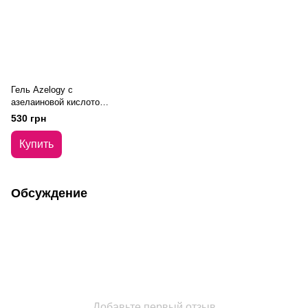
Гель Azelogy с
азелаиновой кислотой
Азелоджи Azelaic Acid
530 грн
Gel 14% 30 г
Купить
Обсуждение
Добавьте первый отзыв