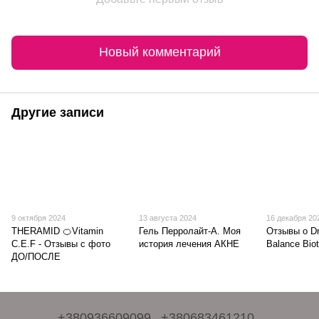
Новый комментарий
Другие записи
9 октября 2024
13 августа 2024
16 декабря 20
THERAMID 🍊Vitamin
Гель Перролайт-А. Моя
Отзывы о Dr
C.E.F - Отзывы с фото
история лечения АКНЕ
Balance Biot
ДО/ПОСЛЕ
+380936609099
+380683461210