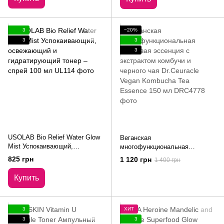
3
−20%
3
3
3
USOLAB Bio Relief Water Glow
Веганская
Mist Успокаивающий,
многофункциональная
освежающий и гидратирующий
кремовая эссенция с
825 грн
1 120 грн
1 400 грн
тонер – cпрей 100 мл
экстрактом комбучи и черного
чая Dr.Ceuracle Vegan
Купить
Kombucha Tea Essence 150 мл
3
ХИТ
3
3