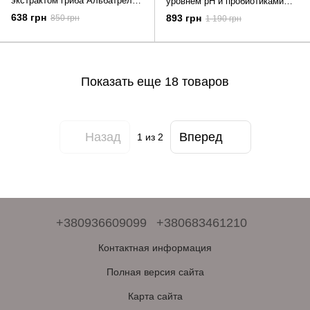
экстрактом гриба Альбатрелус
уровнем pH и пробиотиками
Needly pH balancing toner 145
Dr.Ceuracle Pro Balance Biotics
638 грн
893 грн
850 грн
1 190 грн
мл
Toner 300 мл
Показать еще 18 товаров
Назад
Вперед
1
из 2
+380936609099
+380683461210
Контактная информация
Полная версия сайта
Карта сайта