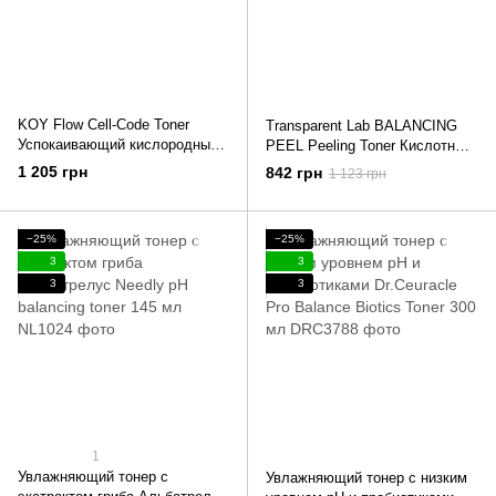
KOY Flow Cell-Code Toner
Transparent Lab BALANCING
Успокаивающий кислородный
PEEL Peeling Toner Кислотный
тонер 200 мл
пилинг-тонер для лица
1 205 грн
842 грн
1 123 грн
Транспарент Лаб 120 мл
−25%
−25%
3
3
3
3
1
Увлажняющий тонер с
Увлажняющий тонер с низким