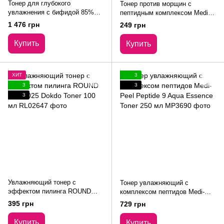
Тонер для глубокого
Тонер против морщин с
увлажнения с бифидой 85%
пептидным комплексом Medi-
CUSKIN Dr.Solution Bifida
Peel Peptide Tox-Bor Toner
1 476 грн
249 грн
Barrier Toner 200 мл
миниатюра 30 мл
Купить
Купить
ХИТ
3
3
3
3
Увлажняющий тонер с
Тонер увлажняющий с
эффектом пилинга ROUND
комплексом пептидов Medi-
LAB 1025 Dokdo Toner 100 мл
Peel Peptide 9 Aqua Essence
395 грн
729 грн
Toner 250 мл
Купить
Купить