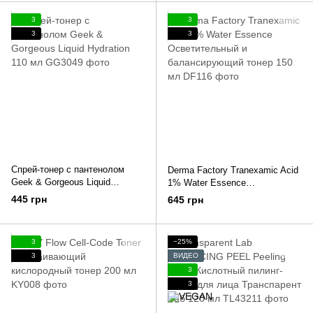
3
3
3
3
Спрей-тонер с пантенолом
Derma Factory Tranexamic Acid
Geek & Gorgeous Liquid
1% Water Essence
Hydration 110 мл
Осветительный и
445 грн
645 грн
балансирующий тонер 150 мл
3
−25%
3
ВИДЕО
3
3