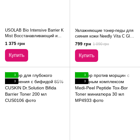
USOLAB Bio Intensive Barrier K
Увлажняющие тонер-педы для
Mist Восстанавливающий и
сияния кожи Needly Vita C Glow
защитный тонер – спрей 150
Jelly Pad 60 шт
1 375 грн
799 грн
1 090 грн
мл
Купить
Купить
3
3
3
3