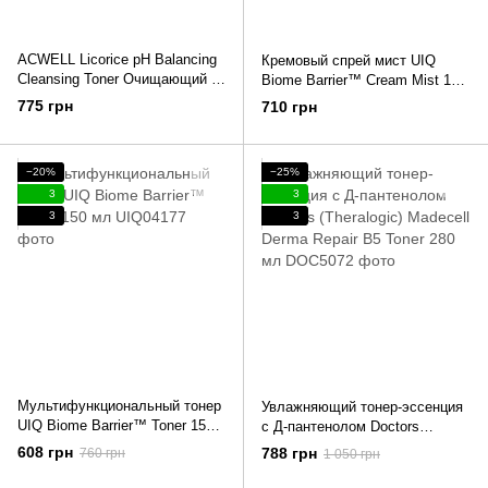
ACWELL Licorice pH Balancing
Кремовый спрей мист UIQ
Cleansing Toner Очищающий и
Biome Barrier™ Cream Mist 100
балансирующий тоник 150 мл
мл
775 грн
710 грн
−20%
−25%
3
3
3
3
Мультифункциональный тонер
Увлажняющий тонер-эссенция
UIQ Biome Barrier™ Toner 150
с Д-пантенолом Doctors
мл
(Theralogic) Madecell Derma
608 грн
788 грн
760 грн
1 050 грн
Repair B5 Toner 280 мл