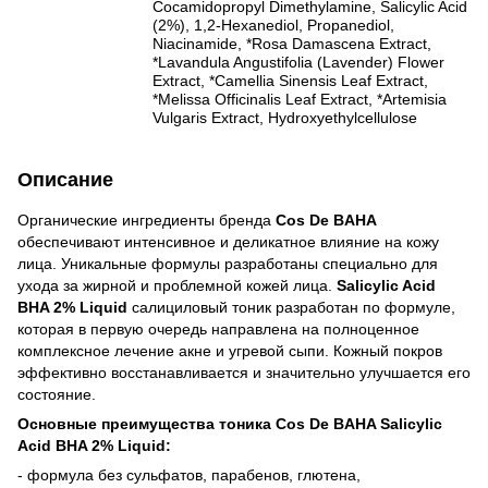
Cocamidopropyl Dimethylamine, Salicylic Acid
(2%), 1,2-Hexanediol, Propanediol,
Niacinamide, *Rosa Damascena Extract,
*Lavandula Angustifolia (Lavender) Flower
Extract, *Camellia Sinensis Leaf Extract,
*Melissa Officinalis Leaf Extract, *Artemisia
Vulgaris Extract, Hydroxyethylcellulose
Описание
Органические ингредиенты бренда
Cos De BAHA
обеспечивают интенсивное и деликатное влияние на кожу
лица. Уникальные формулы разработаны специально для
ухода за жирной и проблемной кожей лица.
Salicylic Acid
BHA 2% Liquid
салициловый тоник разработан по формуле,
которая в первую очередь направлена на полноценное
комплексное лечение акне и угревой сыпи. Кожный покров
эффективно восстанавливается и значительно улучшается его
состояние.
Основные преимущества тоника Cos De BAHA Salicylic
Acid BHA 2% Liquid:
- формула без сульфатов, парабенов, глютена,