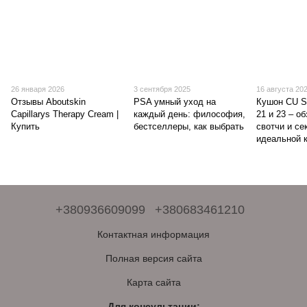
26 января 2026
3 сентября 2025
16 августа 20
Отзывы Aboutskin
PSA умный уход на
Кушон CU S
Capillarys Therapy Cream |
каждый день: философия,
21 и 23 – о
Купить
бестселлеры, как выбрать
свотчи и се
идеальной 
+380936609099
+380683461210
Контактная информация
Полная версия сайта
Карта сайта
Для консультации: