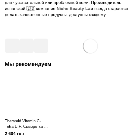
для чувствительной или проблемной кожи. Производитель
испанский 🇪🇸 компания
Niche Beauty La
b
всегда старается
делать качественные продукты. доступны каждому.
Мы рекомендуем
Theramid Vitamin C-
Tetra E.F. Сыворотка с
витамином С Терамид
2 604 грн